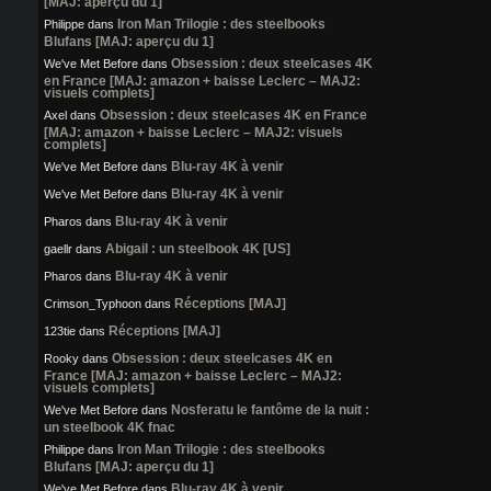
[MAJ: aperçu du 1]
Iron Man Trilogie : des steelbooks
Philippe
dans
Blufans [MAJ: aperçu du 1]
Obsession : deux steelcases 4K
We've Met Before
dans
en France [MAJ: amazon + baisse Leclerc – MAJ2:
visuels complets]
Obsession : deux steelcases 4K en France
Axel
dans
[MAJ: amazon + baisse Leclerc – MAJ2: visuels
complets]
Blu-ray 4K à venir
We've Met Before
dans
Blu-ray 4K à venir
We've Met Before
dans
Blu-ray 4K à venir
Pharos
dans
Abigail : un steelbook 4K [US]
gaellr
dans
Blu-ray 4K à venir
Pharos
dans
Réceptions [MAJ]
Crimson_Typhoon
dans
Réceptions [MAJ]
123tie
dans
Obsession : deux steelcases 4K en
Rooky
dans
France [MAJ: amazon + baisse Leclerc – MAJ2:
visuels complets]
Nosferatu le fantôme de la nuit :
We've Met Before
dans
un steelbook 4K fnac
Iron Man Trilogie : des steelbooks
Philippe
dans
Blufans [MAJ: aperçu du 1]
Blu-ray 4K à venir
We've Met Before
dans