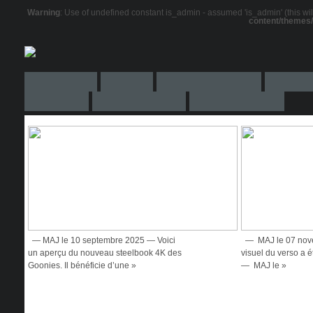
Warning
: Use of undefined constant is_admin - assumed 'is_admin' (this will
content/themes
— MAJ le 10 septembre 2025 — Voici
— MAJ le 07 nov
un aperçu du nouveau steelbook 4K des
visuel du verso a 
Goonies. Il bénéficie d’une »
— MAJ le »