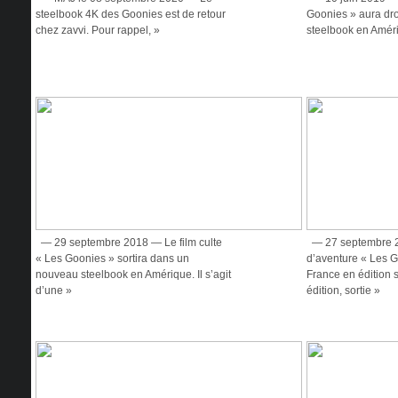
steelbook 4K des Goonies est de retour
Goonies » aura dr
chez zavvi. Pour rappel, »
steelbook en Amériq
— 29 septembre 2018 — Le film culte
— 27 septembre 2
« Les Goonies » sortira dans un
d’aventure « Les G
nouveau steelbook en Amérique. Il s’agit
France en édition 
d’une »
édition, sortie »