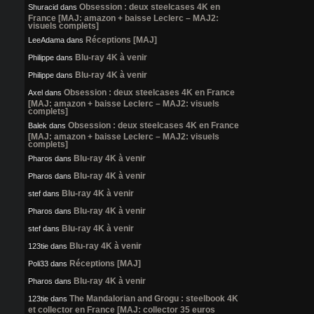
Obsession : deux steelcases 4K en
Shuracid
dans
France [MAJ: amazon + baisse Leclerc – MAJ2:
visuels complets]
Réceptions [MAJ]
LeeAdama
dans
Blu-ray 4K à venir
Philippe
dans
Blu-ray 4K à venir
Philippe
dans
Obsession : deux steelcases 4K en France
Axel
dans
[MAJ: amazon + baisse Leclerc – MAJ2: visuels
complets]
Obsession : deux steelcases 4K en France
Balek
dans
[MAJ: amazon + baisse Leclerc – MAJ2: visuels
complets]
Blu-ray 4K à venir
Pharos
dans
Blu-ray 4K à venir
Pharos
dans
Blu-ray 4K à venir
stef
dans
Blu-ray 4K à venir
Pharos
dans
Blu-ray 4K à venir
stef
dans
Blu-ray 4K à venir
123tie
dans
Réceptions [MAJ]
Poli33
dans
Blu-ray 4K à venir
Pharos
dans
The Mandalorian and Grogu : steelbook 4K
123tie
dans
et collector en France [MAJ: collector 35 euros