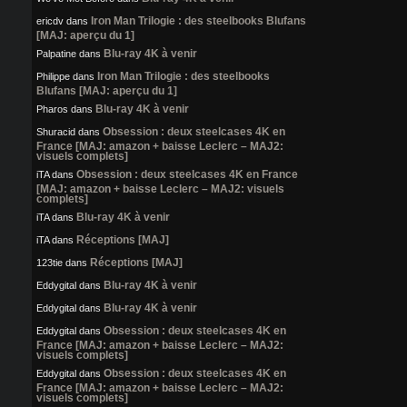
Iron Man Trilogie : des steelbooks Blufans
ericdv
dans
[MAJ: aperçu du 1]
Blu-ray 4K à venir
Palpatine
dans
Iron Man Trilogie : des steelbooks
Philippe
dans
Blufans [MAJ: aperçu du 1]
Blu-ray 4K à venir
Pharos
dans
Obsession : deux steelcases 4K en
Shuracid
dans
France [MAJ: amazon + baisse Leclerc – MAJ2:
visuels complets]
Obsession : deux steelcases 4K en France
iTA
dans
[MAJ: amazon + baisse Leclerc – MAJ2: visuels
complets]
Blu-ray 4K à venir
iTA
dans
Réceptions [MAJ]
iTA
dans
Réceptions [MAJ]
123tie
dans
Blu-ray 4K à venir
Eddygital
dans
Blu-ray 4K à venir
Eddygital
dans
Obsession : deux steelcases 4K en
Eddygital
dans
France [MAJ: amazon + baisse Leclerc – MAJ2:
visuels complets]
Obsession : deux steelcases 4K en
Eddygital
dans
France [MAJ: amazon + baisse Leclerc – MAJ2:
visuels complets]