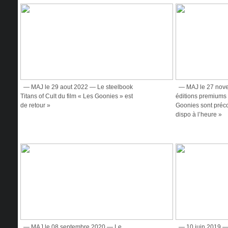
— MAJ le 29 aout 2022 — Le steelbook
— MAJ le 27 nov
Titans of Cult du film « Les Goonies » est
éditions premium
de retour »
Goonies sont pré
dispo à l’heure »
— MAJ le 08 septembre 2020 — Le
— 10 juin 2019 — 