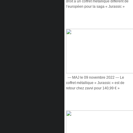
droit à un coffret métallique différent de
l’européen pour la saga « Jurassic »
— MAJ le 09 novembre 2022 — Le
coffret métallique « Jurassic » est de
retour chez zavvi pour 140,99 € »