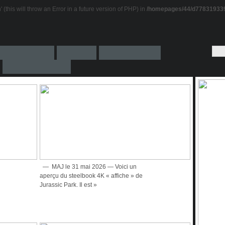
this will throw an Error in a future version of PHP) in
/homepages/44/d778319339
— MAJ le 31 mai 2026 — Voici un
aperçu du steelbook 4K « affiche » de
Jurassic Park. Il est »