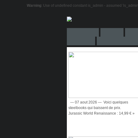
Warning
: Use of undefined constant is_admin - assumed 'is_admin' (
— 07 aout 2026 — Voici quelques
steelbooks qui baissent de prix.
Jurassic World Renaissance : 14,99 € »