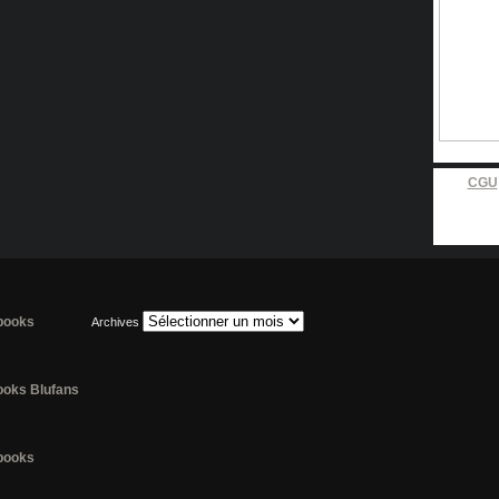
CGU
lbooks
Archives
books Blufans
lbooks