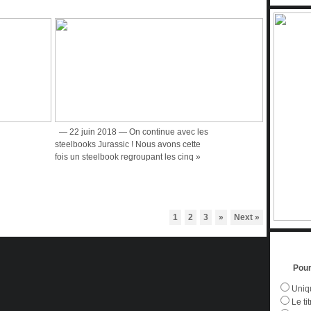
— 22 juin 2018 — On continue avec les
steelbooks Jurassic ! Nous avons cette
fois un steelbook regroupant les cinq »
1
2
3
»
Next »
Pour
Uniqu
Le tit