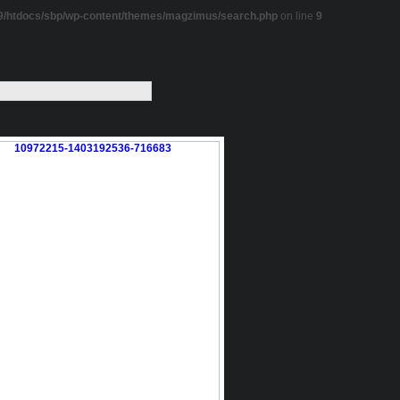
/htdocs/sbp/wp-content/themes/magzimus/search.php
on line
9