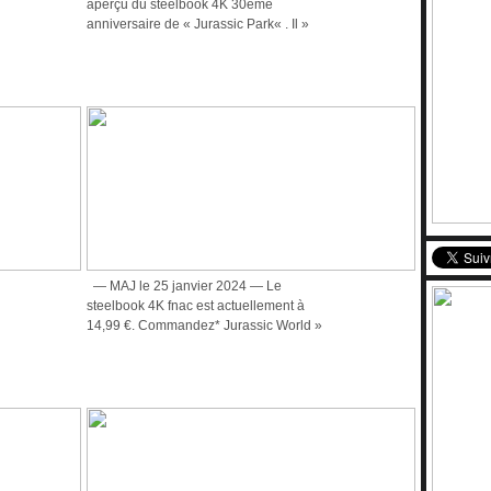
aperçu du steelbook 4K 30ème
anniversaire de « Jurassic Park« . Il »
— MAJ le 25 janvier 2024 — Le
steelbook 4K fnac est actuellement à
14,99 €. Commandez* Jurassic World »