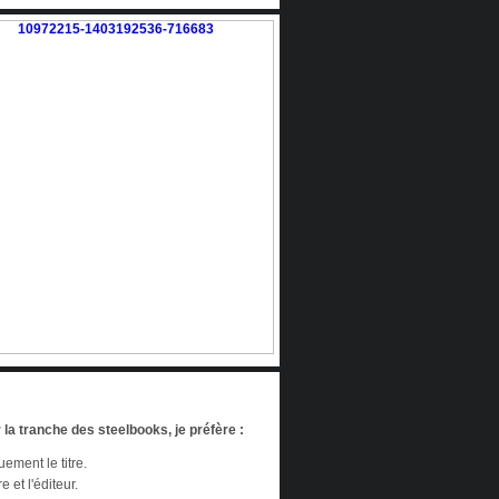
 la tranche des steelbooks, je préfère :
ement le titre.
re et l'éditeur.