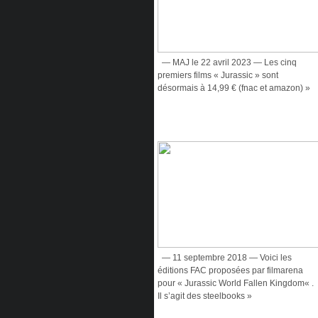
— MAJ le 22 avril 2023 — Les cinq
premiers films « Jurassic » sont
désormais à 14,99 € (fnac et amazon) »
— 11 septembre 2018 — Voici les
éditions FAC proposées par filmarena
pour « Jurassic World Fallen Kingdom« .
Il s’agit des steelbooks »