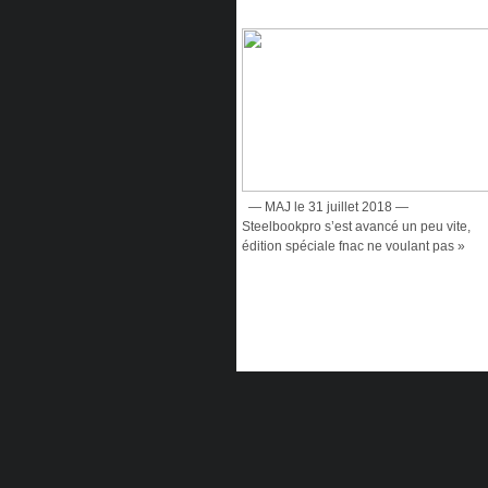
— MAJ le 31 juillet 2018 —
Steelbookpro s’est avancé un peu vite,
édition spéciale fnac ne voulant pas »