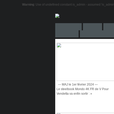
Warning
: Use of undefined constant is_admin - assumed 'is_admin' (
— MAJ le 1er février 2024 —
Le steelbook Mondo 4K FR de V Pour
Vendetta va enfin sortir : »