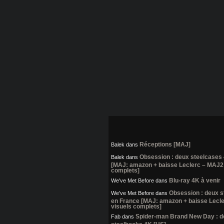
Réceptions [MAJ]
Balek
dans
Obsession : deux steelcases
Balek
dans
[MAJ: amazon + baisse Leclerc – MAJ2:
complets]
Blu-ray 4K à venir
We've Met Before
dans
Obsession : deux 
We've Met Before
dans
en France [MAJ: amazon + baisse Lecl
visuels complets]
Spider-man Brand New Day : 
Fab
dans