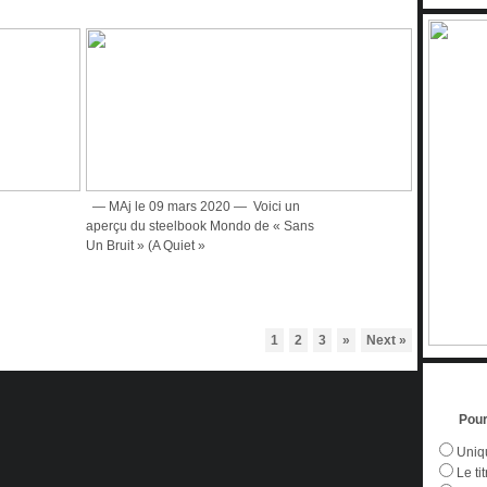
— MAj le 09 mars 2020 — Voici un
aperçu du steelbook Mondo de « Sans
Un Bruit » (A Quiet »
1
2
3
»
Next »
Pour
Uniqu
Le tit