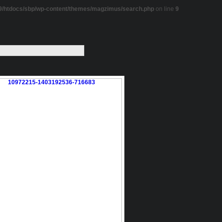
/htdocs/sbp/wp-content/themes/magzimus/search.php
on line
9