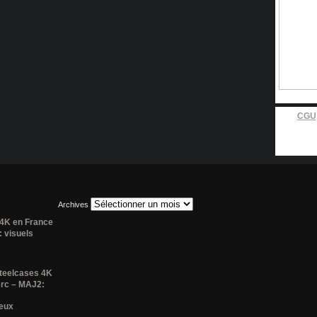
CGU
Archives
 4K en France
 visuels
steelcases 4K
erc – MAJ2:
deux