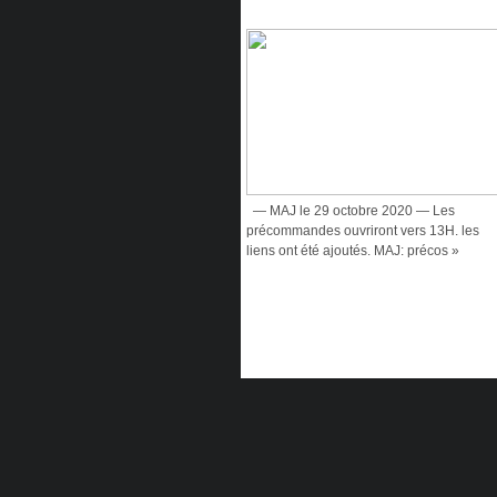
— MAJ le 29 octobre 2020 — Les
précommandes ouvriront vers 13H. les
liens ont été ajoutés. MAJ: précos »