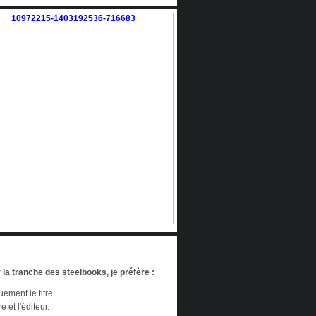
 la tranche des steelbooks, je préfère :
ement le titre.
re et l'éditeur.