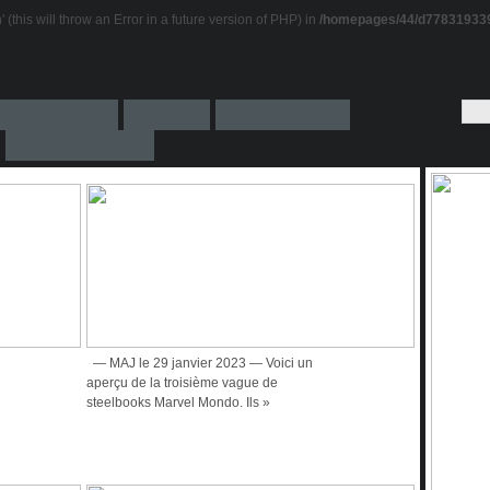
this will throw an Error in a future version of PHP) in
/homepages/44/d778319339
— MAJ le 29 janvier 2023 — Voici un
aperçu de la troisième vague de
steelbooks Marvel Mondo. Ils »