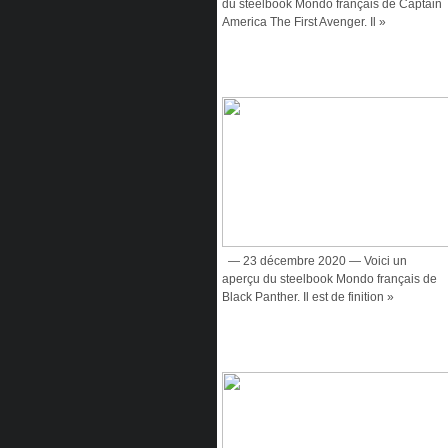
du steelbook Mondo français de Captain
America The First Avenger. Il »
— 23 décembre 2020 — Voici un
aperçu du steelbook Mondo français de
Black Panther. Il est de finition »