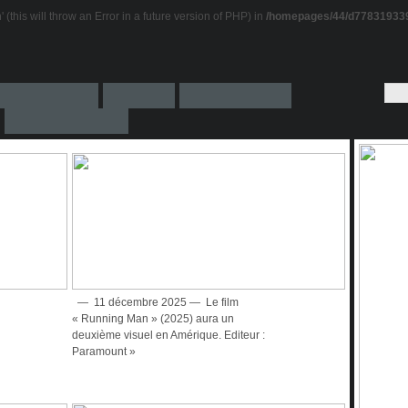
this will throw an Error in a future version of PHP) in
/homepages/44/d778319339
— 11 décembre 2025 — Le film
« Running Man » (2025) aura un
deuxième visuel en Amérique. Editeur :
Paramount »