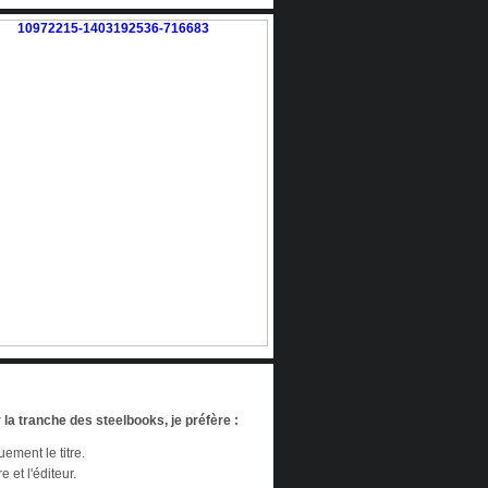
 la tranche des steelbooks, je préfère :
ement le titre.
re et l'éditeur.