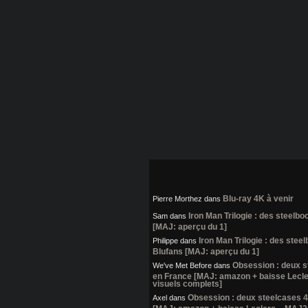
Blu-ray 4K à venir
Pierre Morthez
dans
Iron Man Trilogie : des steelb
Sam
dans
[MAJ: aperçu du 1]
Iron Man Trilogie : des stee
Philippe
dans
Blufans [MAJ: aperçu du 1]
Obsession : deux 
We've Met Before
dans
en France [MAJ: amazon + baisse Lecl
visuels complets]
Obsession : deux steelcases 
Axel
dans