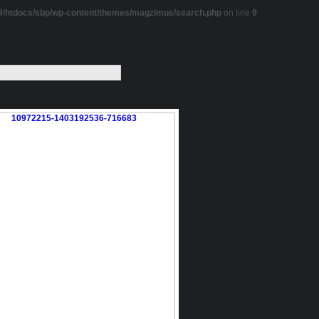
/htdocs/sbp/wp-content/themes/magzimus/search.php
on line
9