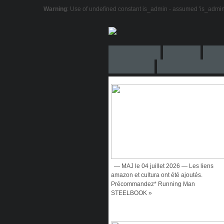
Warning
: Use of undefined constant is_admin - assumed 'is_admin' (
— MAJ le 04 juillet 2026 — Les liens
amazon et cultura ont été ajoutés.
Précommandez* Running Man
STEELBOOK »