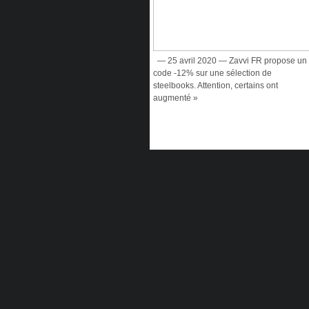
— 25 avril 2020 — Zavvi FR propose un
code -12% sur une sélection de
steelbooks. Attention, certains ont
augmenté »