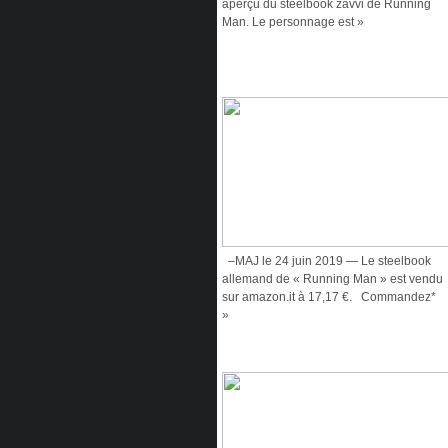
aperçu du steelbook zavvi de Running
Man. Le personnage est »
–MAJ le 24 juin 2019 — Le steelbook
allemand de « Running Man » est vendu
sur amazon.it à 17,17 €. Commandez*
»