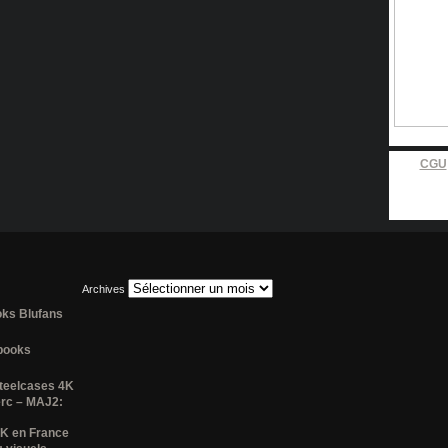
CGU
Archives
ooks Blufans
lbooks
steelcases 4K
erc – MAJ2:
4K en France