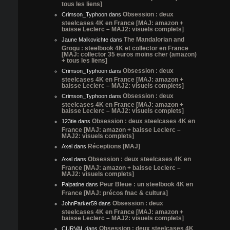
tous les liens]
Obsession : deux
Crimson_Typhoon
dans
steelcases 4K en France [MAJ: amazon +
baisse Leclerc – MAJ2: visuels complets]
The Mandalorian and
Jaune Malkovichte
dans
Grogu : steelbook 4K et collector en France
[MAJ: collector 35 euros moins cher (amazon)
+ tous les liens]
Obsession : deux
Crimson_Typhoon
dans
steelcases 4K en France [MAJ: amazon +
baisse Leclerc – MAJ2: visuels complets]
Obsession : deux
Crimson_Typhoon
dans
steelcases 4K en France [MAJ: amazon +
baisse Leclerc – MAJ2: visuels complets]
Obsession : deux steelcases 4K en
123tie
dans
France [MAJ: amazon + baisse Leclerc –
MAJ2: visuels complets]
Réceptions [MAJ]
Axel
dans
Obsession : deux steelcases 4K en
Axel
dans
France [MAJ: amazon + baisse Leclerc –
MAJ2: visuels complets]
Peur Bleue : un steelbook 4K en
Palpatine
dans
France [MAJ: précos fnac & cultura]
Obsession : deux
JohnParker59
dans
steelcases 4K en France [MAJ: amazon +
baisse Leclerc – MAJ2: visuels complets]
Obsession : deux steelcases 4K
CURVAL
dans