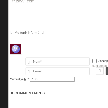
fr.zavvi.com
Me tenir informé
Nom*
J'accep
confidential
Email
Current ye@r
*
0
COMMENTAIRES