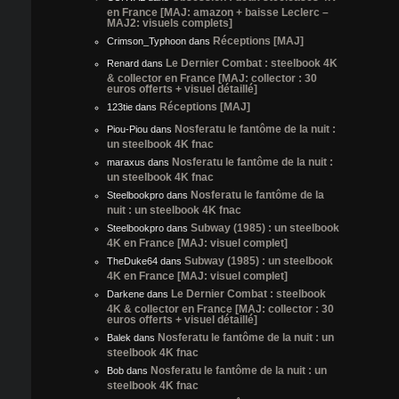
en France [MAJ: amazon + baisse Leclerc –
MAJ2: visuels complets]
Réceptions [MAJ]
Crimson_Typhoon
dans
Le Dernier Combat : steelbook 4K
Renard
dans
& collector en France [MAJ: collector : 30
euros offerts + visuel détaillé]
Réceptions [MAJ]
123tie
dans
Nosferatu le fantôme de la nuit :
Piou-Piou
dans
un steelbook 4K fnac
Nosferatu le fantôme de la nuit :
maraxus
dans
un steelbook 4K fnac
Nosferatu le fantôme de la
Steelbookpro
dans
nuit : un steelbook 4K fnac
Subway (1985) : un steelbook
Steelbookpro
dans
4K en France [MAJ: visuel complet]
Subway (1985) : un steelbook
TheDuke64
dans
4K en France [MAJ: visuel complet]
Le Dernier Combat : steelbook
Darkene
dans
4K & collector en France [MAJ: collector : 30
euros offerts + visuel détaillé]
Nosferatu le fantôme de la nuit : un
Balek
dans
steelbook 4K fnac
Nosferatu le fantôme de la nuit : un
Bob
dans
steelbook 4K fnac