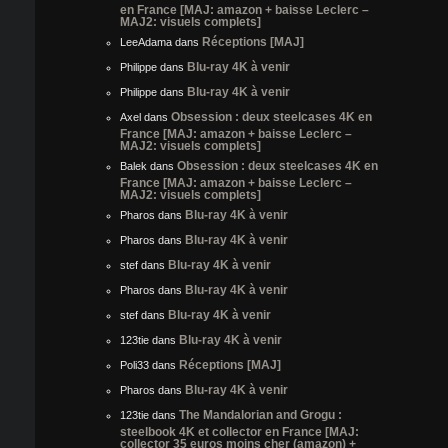
en France [MAJ: amazon + baisse Leclerc –
MAJ2: visuels complets]
Réceptions [MAJ]
LeeAdama
dans
Blu-ray 4K à venir
Philippe
dans
Blu-ray 4K à venir
Philippe
dans
Obsession : deux steelcases 4K en
Axel
dans
France [MAJ: amazon + baisse Leclerc –
MAJ2: visuels complets]
Obsession : deux steelcases 4K en
Balek
dans
France [MAJ: amazon + baisse Leclerc –
MAJ2: visuels complets]
Blu-ray 4K à venir
Pharos
dans
Blu-ray 4K à venir
Pharos
dans
Blu-ray 4K à venir
stef
dans
Blu-ray 4K à venir
Pharos
dans
Blu-ray 4K à venir
stef
dans
Blu-ray 4K à venir
123tie
dans
Réceptions [MAJ]
Poli33
dans
Blu-ray 4K à venir
Pharos
dans
The Mandalorian and Grogu :
123tie
dans
steelbook 4K et collector en France [MAJ:
collector 35 euros moins cher (amazon) +