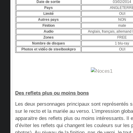
Date de sortie
03/02/2014
Pays
ANGLETERR
Limité
OUI
Autres pays
NON
Finition
mate
Audio
Anglais, français, alleman
Zones
FREE
Nombre de disques
1 blu-ray
Photos et vidéo de steelbookpro
OUI
Des reflets plus ou moins bons
Les deux personnages principaux sont représentés su
sur le recto et la mariée au verso. L’impression globa
apparaitre des reflets plus ou moins intéressants. Il 
d’éviter les reflets qui changent les couleurs sur les
photos). Au niveau de la finition, pas de verni, le tout