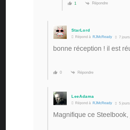
Répondre
1
StarLord
Répond à
RJMcReady
7 jours
bonne réception ! il est r
Répondre
0
LeeAdama
Répond à
RJMcReady
5 jours
Magnifique ce Steelbook, 