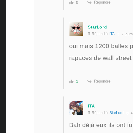
Répondre
0
StarLord
Répond à
iTA
7 jours
oui mais 1200 balles p
rapaces de wall stree
Répondre
1
iTA
Répond à
StarLord
4
Bah déjà eux ils ont 