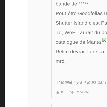
bande de *****
Peut-être Goodfellas 
Shutter Island c’est P
Tè, WeET aurait du bos
catalogue de Manta
Relite devrait faire ça 
mrd.
Modifié il y a 4 jours par 
Répondre
0