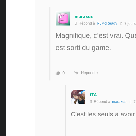
maraxus
Répond à
RJMcReady
7 jours
Magnifique, c’est vrai. Q
est sorti du game.
Répondre
0
iTA
Répond à
maraxus
7
C’est les seuls à avoir