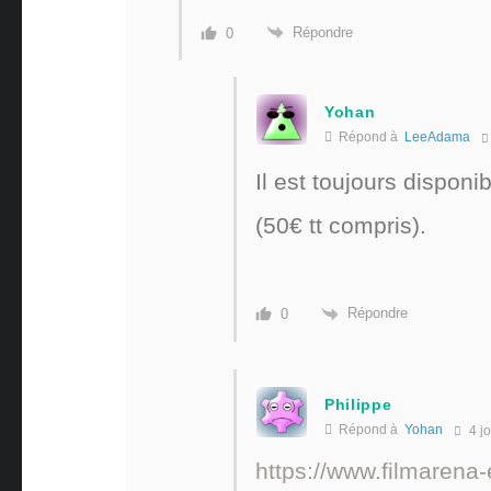
Répondre
0
Yohan
Répond à
LeeAdama
Il est toujours dispon
(50€ tt compris).
Répondre
0
Philippe
Répond à
Yohan
4 jo
https://www.filmarena-