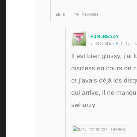
Répondre
0
RJMcREADY
Répond à
iTA
7 jours
Il est bien glossy, j’a
discless en cours de 
et j’avais déjà les di
qui arrive, il ne manqu
swharzy