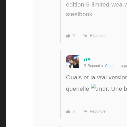
edition-5-limited-wea-
steelbook
Répondre
0
iTA
Répond à
Yohan
4 jo
Ouais et la vrai versi
quenelle
Une b
Répondre
0