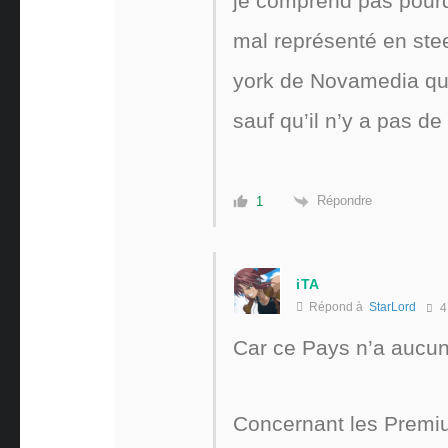
je comprend pas pourq
mal représenté en stee
york de Novamedia que
sauf qu’il n’y a pas de
Répondre
1
iTA
Répond à
StarLord
4
Car ce Pays n’a aucu
Concernant les Premiu