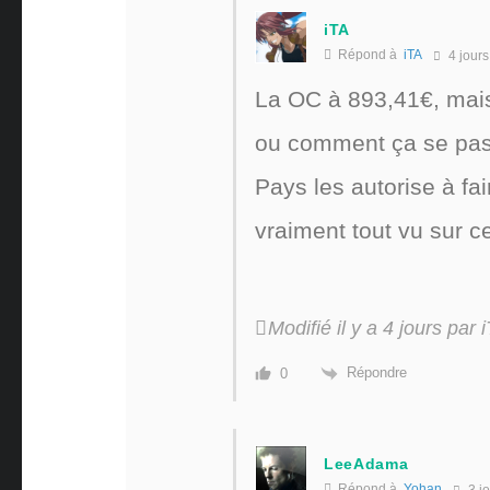
iTA
Répond à
iTA
4 jours
La OC à 893,41€, mais
ou comment ça se passe
Pays les autorise à fai
vraiment tout vu sur c
Modifié il y a 4 jours par 
Répondre
0
LeeAdama
Répond à
Yohan
3 jo