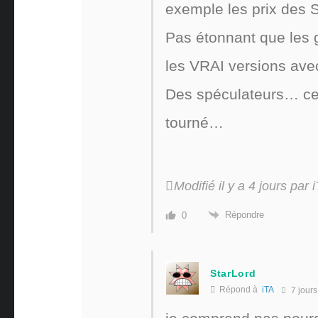
exemple les prix des 
Pas étonnant que les g
les VRAI versions avec
Des spéculateurs… ce
tourné…
Modifié il y a 4 jours par 
Répondre
0
StarLord
Répond à
iTA
7 jours