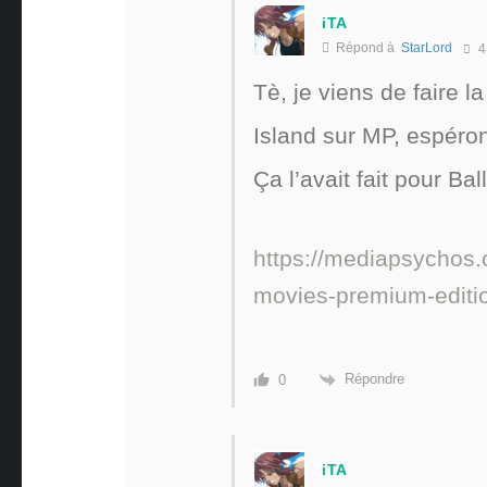
iTA
Répond à
StarLord
4
Tè, je viens de faire 
Island sur MP, espéro
Ça l’avait fait pour B
https://mediapsychos.
movies-premium-editi
Répondre
0
iTA