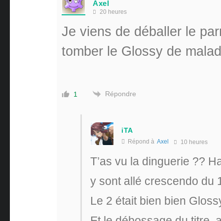
Axel
20 heures
Je viens de déballer le pa
tomber le Glossy de malad
Répondre
1
iTA
Répond à
Axel
10 heures
T’as vu la dinguerie ?? H
y sont allé crescendo du
Le 2 était bien bien Gloss
Et le débossage du titre, a