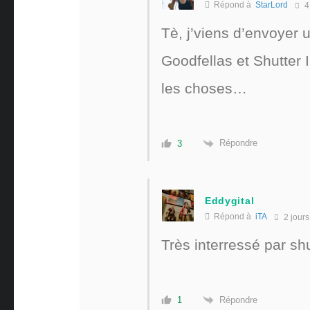
Répond à
StarLord
4
Tè, j’viens d’envoyer
Goodfellas et Shutter
les choses…
Répondre
3
Eddygital
Répond à
iTA
2 jours
Très interressé par shu
Répondre
1