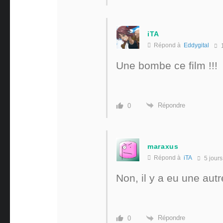
iTA
Répond à
Eddygital
1
Une bombe ce film !!!
Répondre
0
maraxus
Répond à
iTA
5 jours
Non, il y a eu une autr
Répondre
0