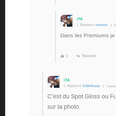
iTA
Répond à
maraxus
4
Dans les Premiums je
Répondre
0
iTA
Répond à
RJMcReady
7 jours
C’est du Spot Gloss ou Fu
sur ta photo.