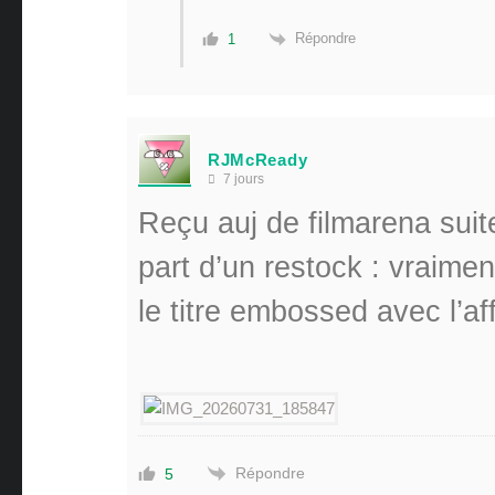
Répondre
1
RJMcReady
7 jours
Reçu auj de filmarena suite
part d’un restock : vraimen
le titre embossed avec l’af
Répondre
5