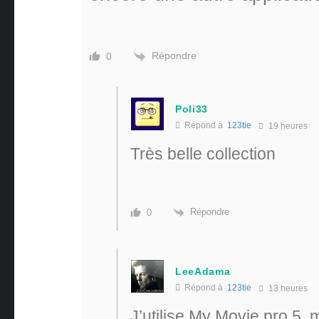
Répondre
0
Poli33
Répond à
123tie
19 heures
Très belle collection
Répondre
0
LeeAdama
Répond à
123tie
13 heures
J’utilise My Movie pro 5, 