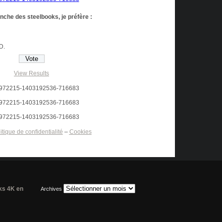
anche des steelbooks, je préfère :
HD.
View Results
itique de confidentialité
–
Cookies
oks 4K en
Archives