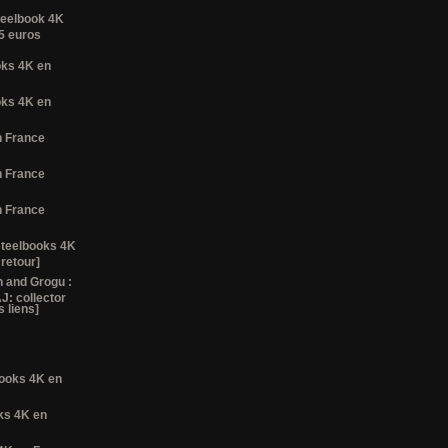
teelbook 4K
35 euros
ooks 4K en
ooks 4K en
n France
n France
n France
steelbooks 4K
 retour]
 and Grogu :
J: collector
 liens]
lbooks 4K en
oks 4K en