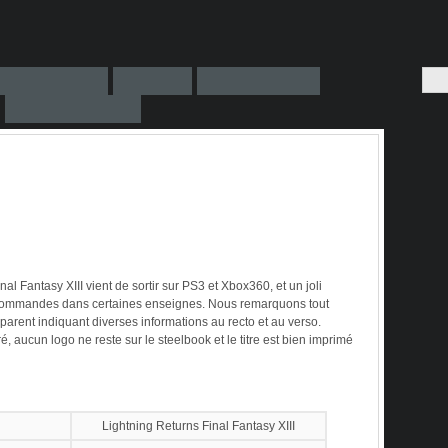
al Fantasy XIII vient de sortir sur PS3 et Xbox360, et un joli
récommandes dans certaines enseignes. Nous remarquons tout
parent indiquant diverses informations au recto et au verso.
é, aucun logo ne reste sur le steelbook et le titre est bien imprimé
Lightning Returns Final Fantasy XIII