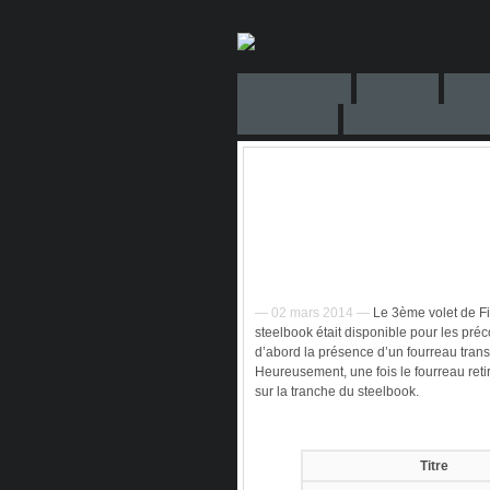
— 02 mars 2014 —
Le 3ème volet de Fin
steelbook était disponible pour les p
d’abord la présence d’un fourreau trans
Heureusement, une fois le fourreau retir
sur la tranche du steelbook.
Titre