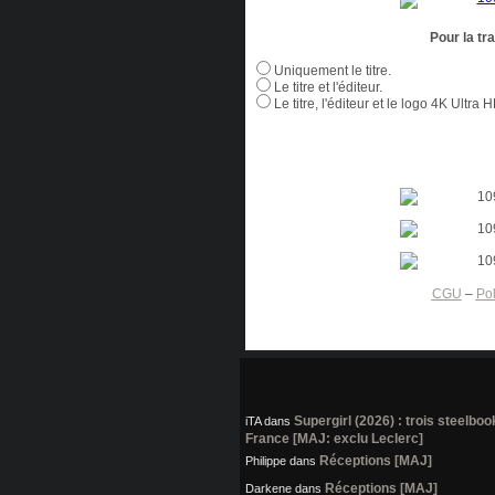
Pour la tr
Uniquement le titre.
Le titre et l'éditeur.
Le titre, l'éditeur et le logo 4K Ultra 
CGU
–
Pol
Supergirl (2026) : trois steelbo
iTA
dans
France [MAJ: exclu Leclerc]
Réceptions [MAJ]
Philippe
dans
Réceptions [MAJ]
Darkene
dans