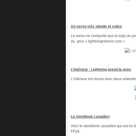
Un verso très simple et sobre
Le verso ne comporte que le logo du jeu 
du gros « lightningreturns.com ».
L’intérieur : Lightning prend la pose
L’intérieur est réussi avec deux artworks
Le steelbook canadien
Voici le steelbook canadien qui est lui
FFVII.