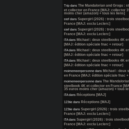
The Mandalorian and Grogu : s
Trip
dans
et collector en France [MAJ: collector 
moins cher (amazon) + tous les liens]
Supergirl (2026) : trois steelb
stef
dans
France [MAJ: exclu Leclerc]
Supergirl (2026) : trois steelb
stef
dans
France [MAJ: exclu Leclerc]
Michael : deux steelbooks 4K e
iTA
dans
[MAJ: édition spéciale fnac + retour]
Michael : deux steelbooks 4K e
iTA
dans
[MAJ: édition spéciale fnac + retour]
Michael : deux steelbooks 4K e
iTA
dans
[MAJ: édition spéciale fnac + retour]
Michael : deux 
moimemeenpersonne
dans
en France [MAJ: édition spéciale fnac +
The Mandalorian
moimemeenpersonne
dans
steelbook 4K et collector en France [MA
35 euros moins cher (amazon) + tous les
Réceptions [MAJ]
iTA
dans
Réceptions [MAJ]
123tie
dans
Supergirl (2026) : trois stee
123tie
dans
France [MAJ: exclu Leclerc]
Supergirl (2026) : trois steelbo
iTA
dans
France [MAJ: exclu Leclerc]