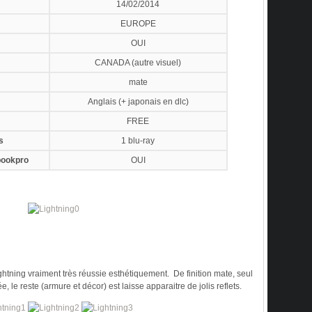
14/02/2014
EUROPE
OUI
CANADA (autre visuel)
mate
Anglais (+ japonais en dlc)
FREE
s
1 blu-ray
bookpro
OUI
ghtning vraiment très réussie esthétiquement. De finition mate, seul
 le reste (armure et décor) est laisse apparaitre de jolis reflets.