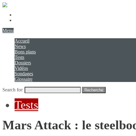
Présentation
Contact
Menu
Accueil
News
Bons plans
Tests
Dossiers
Vidéos
Sondages
Glossaire
Search for:
Recherche
Tests
Mars Attack : le steelbo