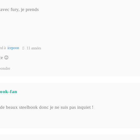
avec fury, je prends
nd à
icepoon
11 années
ce 😉
ondre
book-fan
de beaux steelbook donc je ne suis pas inquiet !