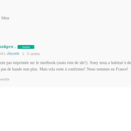
 bleu
bookpro .
Auteur
nd à
chrystele
11 années
ent pas imprimée sur le steelbook (mais rien de sûr!). Sony nous a habitué à de
 pas de bande non plus. Mais cela reste à confirmer! Nous sommes en France!
ondre