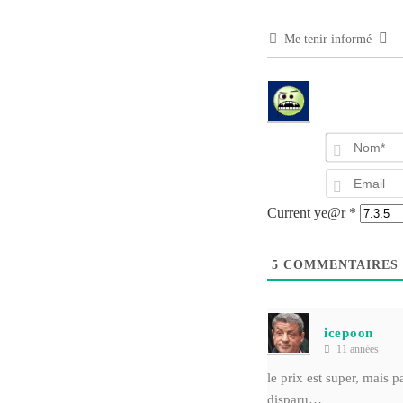
Me tenir informé
Current ye@r
*
5
COMMENTAIRES
icepoon
11 années
le prix est super, mais 
disparu…