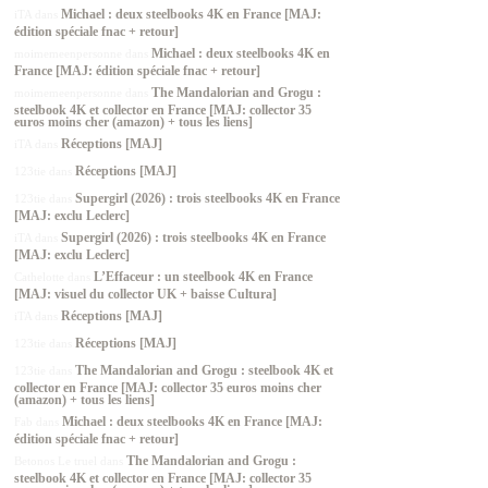
Michael : deux steelbooks 4K en France [MAJ:
iTA
dans
édition spéciale fnac + retour]
Michael : deux steelbooks 4K en
moimemeenpersonne
dans
France [MAJ: édition spéciale fnac + retour]
The Mandalorian and Grogu :
moimemeenpersonne
dans
steelbook 4K et collector en France [MAJ: collector 35
euros moins cher (amazon) + tous les liens]
Réceptions [MAJ]
iTA
dans
Réceptions [MAJ]
123tie
dans
Supergirl (2026) : trois steelbooks 4K en France
123tie
dans
[MAJ: exclu Leclerc]
Supergirl (2026) : trois steelbooks 4K en France
iTA
dans
[MAJ: exclu Leclerc]
L’Effaceur : un steelbook 4K en France
Cathelotte
dans
[MAJ: visuel du collector UK + baisse Cultura]
Réceptions [MAJ]
iTA
dans
Réceptions [MAJ]
123tie
dans
The Mandalorian and Grogu : steelbook 4K et
123tie
dans
collector en France [MAJ: collector 35 euros moins cher
(amazon) + tous les liens]
Michael : deux steelbooks 4K en France [MAJ:
Fab
dans
édition spéciale fnac + retour]
The Mandalorian and Grogu :
Betonos Le truel
dans
steelbook 4K et collector en France [MAJ: collector 35