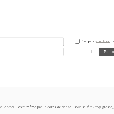
Nom*
J'accepte les
conditions
et 
Email
pas le steel…c’est même pas le corps de denzell sous sa tête (trop grosse),