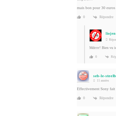
mais bon pour 30 euros 
Répondre
0
liojen
Répo
Mdrrrr! Bien vu i
Rép
0
seb-le-steel
11 années
Effectivement Sony fait 
Répondre
0