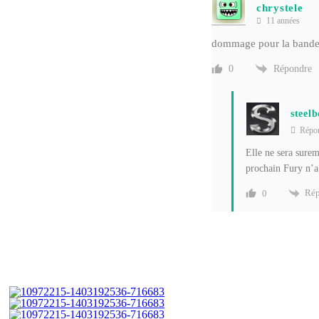
chrystele
11 années
dommage pour la bande
Répondre
0
steel
Répo
Elle ne sera surem
prochain Fury n’a
Rép
0