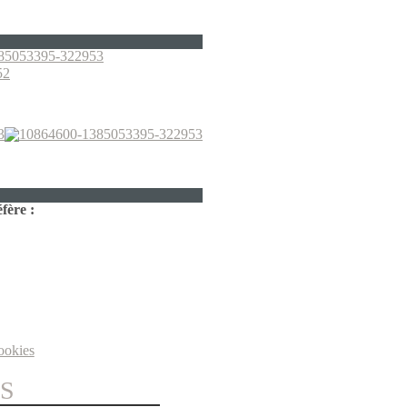
fère :
ookies
S