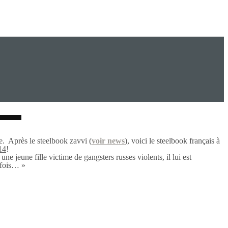
. Après le steelbook zavvi (
voir news
), voici le steelbook français à
14
!
ne jeune fille victime de gangsters russes violents, il lui est
refois… »