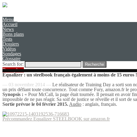
Présentation
Contact
Menu
Accueil
News
Bons plans
Tests
Dossiers
Vidéos
Sondages
Glossaire
Search for:
Recherche
Bons plans
Equalizer : un steelbook français également à moins de 15 euros !
— 03 novembre 2014 —
Le réalisateur de Training Day a sorti son 
un prix défiant toute concurrence. Tout comme Fury, amazon.fr le pr
Synopsis :
« Pour McCall, la page était tournée. Il pensait en avoir fin
impossible de ne pas réagir. Sa soif de justice se réveille et il sort de 
Sortie prévue le 04 février 2015.
Audio
: anglais, français.
Précommandez Equalizer STEELBOOK sur amazon.fr