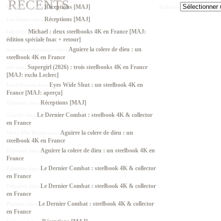
RÉCENTS
Réceptions [MAJ]
LeeAdama
dans
Archives
Réceptions [MAJ]
LeeAdama
dans
Michael : deux steelbooks 4K en France [MAJ:
Fab
dans
édition spéciale fnac + retour]
Aguirre la colere de dieu : un
moimemeenpersonne
dans
steelbook 4K en France
Supergirl (2026) : trois steelbooks 4K en France
stef
dans
[MAJ: exclu Leclerc]
Eyes Wide Shut : un steelbook 4K en
Lord Herress
dans
France [MAJ: aperçu]
Réceptions [MAJ]
Palpatine
dans
Le Dernier Combat : steelbook 4K & collector
Cinefifi
dans
en France
Aguirre la colere de dieu : un
We've Met Before
dans
steelbook 4K en France
Aguirre la colere de dieu : un steelbook 4K en
Palpatine
dans
France
Le Dernier Combat : steelbook 4K & collector
Palpatine
dans
en France
Le Dernier Combat : steelbook 4K & collector
Palpatine
dans
en France
Le Dernier Combat : steelbook 4K & collector
Philippe
dans
en France