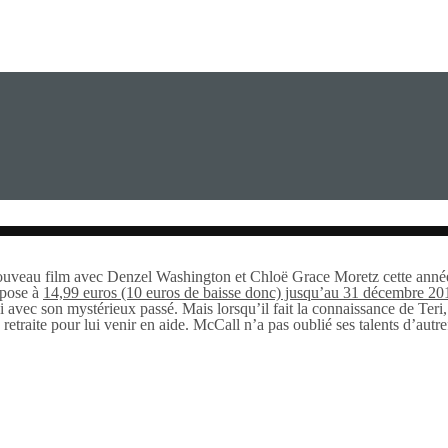
nouveau film avec Denzel Washington et Chloë Grace Moretz cette année
opose à
14,99 euros (10 euros de baisse donc) jusqu’au 31 décembre 20
i avec son mystérieux passé. Mais lorsqu’il fait la connaissance de Teri, u
sa retraite pour lui venir en aide. McCall n’a pas oublié ses talents d’aut