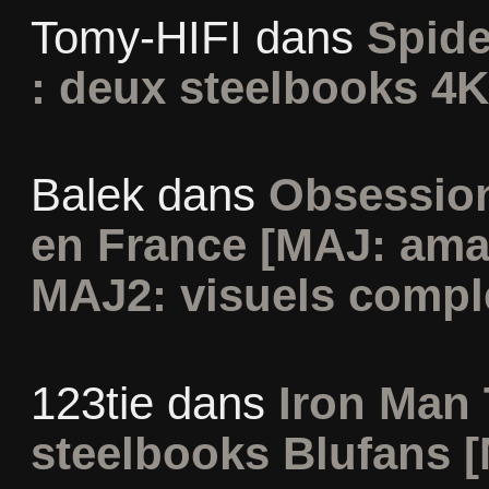
Tomy-HIFI
dans
Spid
: deux steelbooks 4K
Balek
dans
Obsession
en France [MAJ: ama
MAJ2: visuels compl
123tie
dans
Iron Man 
steelbooks Blufans [