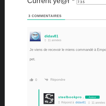
Current ye@r
*
3
COMMENTAIRES
didav81
11 années
Je viens de recevoir le miens commandé à Empor et
pet.
Répondre
0
steelbookpro .
Auteur
Répond à
didav81
11 années