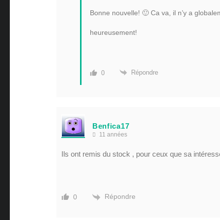
Bonne nouvelle! 🙂 Ca va, il n’y a global
heureusement!
Répondre
0
Benfica17
11 années
Ils ont remis du stock , pour ceux que sa intéres
Répondre
0