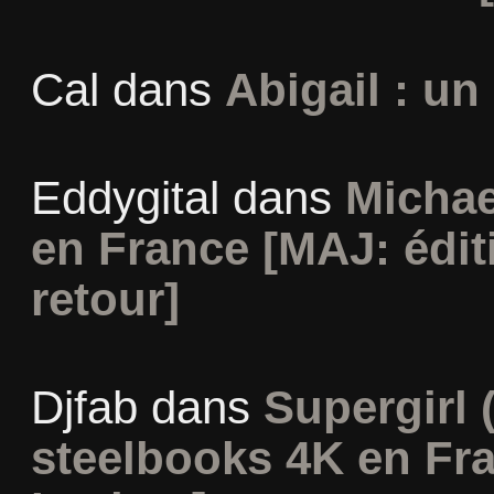
Cal
dans
Abigail : un
Eddygital
dans
Michae
en France [MAJ: édit
retour]
Djfab
dans
Supergirl (
steelbooks 4K en Fr