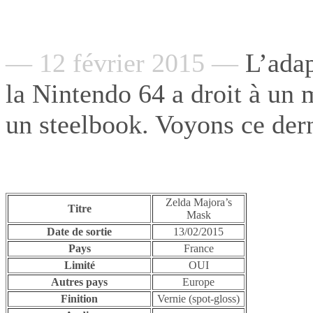
— 12 février 2015 —
L’adap
la Nintendo 64 a droit à un
un steelbook. Voyons ce der
Zelda Majora’s
Titre
Mask
Date de sortie
13/02/2015
Pays
France
Limité
OUI
Autres pays
Europe
Finition
Vernie (spot-gloss)