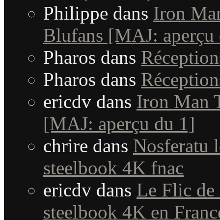
Philippe
dans
Iron Man
Blufans [MAJ: aperçu 
Pharos
dans
Réceptio
Pharos
dans
Réceptio
ericdv
dans
Iron Man T
[MAJ: aperçu du 1]
chrire
dans
Nosferatu l
steelbook 4K fnac
ericdv
dans
Le Flic de
steelbook 4K en Fran