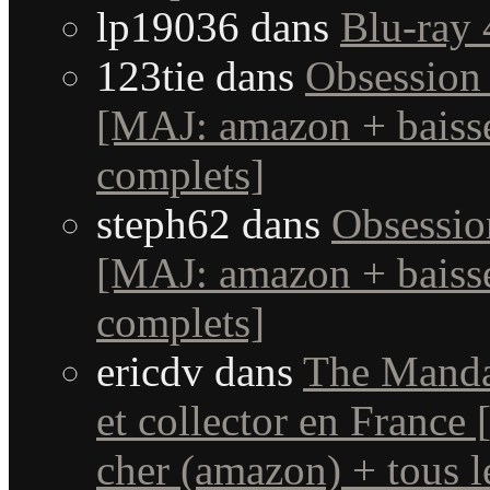
lp19036
dans
Blu-ray 
123tie
dans
Obsession 
[MAJ: amazon + baisse
complets]
steph62
dans
Obsessio
[MAJ: amazon + baisse
complets]
ericdv
dans
The Manda
et collector en France
cher (amazon) + tous le