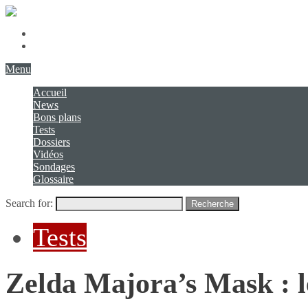
Présentation
Contact
Menu
Accueil
News
Bons plans
Tests
Dossiers
Vidéos
Sondages
Glossaire
Search for:
Recherche
Tests
Zelda Majora’s Mask : le