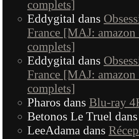
complets]
Eddygital
dans
Obsessi
France [MAJ: amazon +
complets]
Eddygital
dans
Obsessi
France [MAJ: amazon +
complets]
Pharos
dans
Blu-ray 4
Betonos Le Truel
dan
LeeAdama
dans
Récep