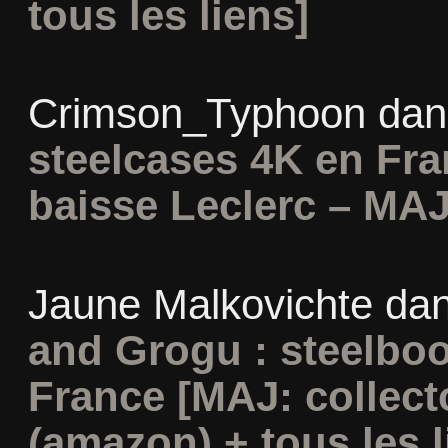
tous les liens]
Crimson_Typhoon
da
steelcases 4K en Fr
baisse Leclerc – MAJ
Jaune Malkovichte
da
and Grogu : steelboo
France [MAJ: collect
(amazon) + tous les l