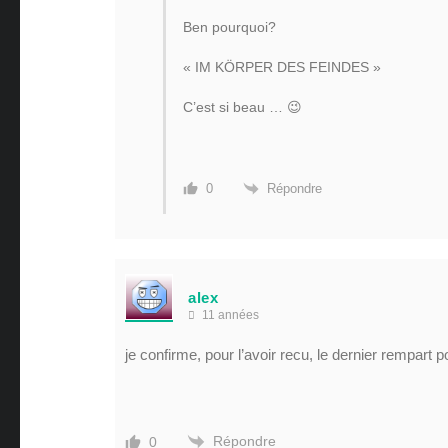
Ben pourquoi?
« IM KÖRPER DES FEINDES »
C’est si beau … 😉
Répondre
0
alex
11 années
je confirme, pour l’avoir recu, le dernier rempart
Répondre
0