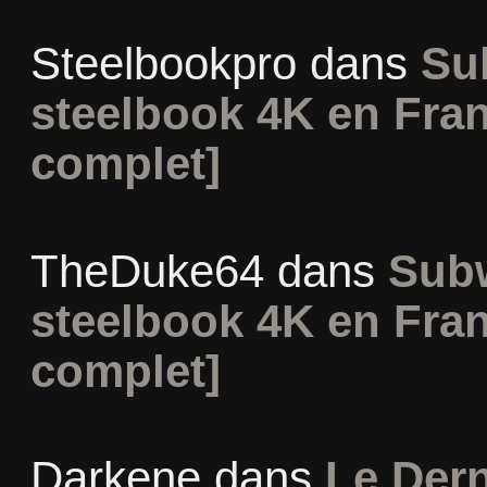
Steelbookpro
dans
Su
steelbook 4K en Fran
complet]
TheDuke64
dans
Subw
steelbook 4K en Fran
complet]
Darkene
dans
Le Dern