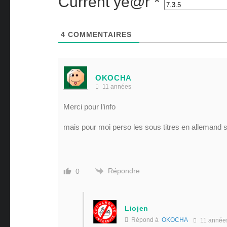
Current ye@r
*
4
COMMENTAIRES
OKOCHA
11 années
Merci pour l’info
mais pour moi perso les sous titres en allemand s
Répondre
0
Liojen
Répond à
OKOCHA
11 année