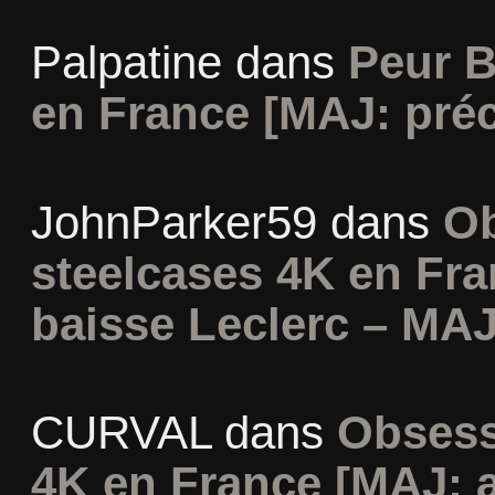
Palpatine
dans
Peur B
en France [MAJ: préc
JohnParker59
dans
Ob
steelcases 4K en Fr
baisse Leclerc – MAJ
CURVAL
dans
Obsess
4K en France [MAJ: 