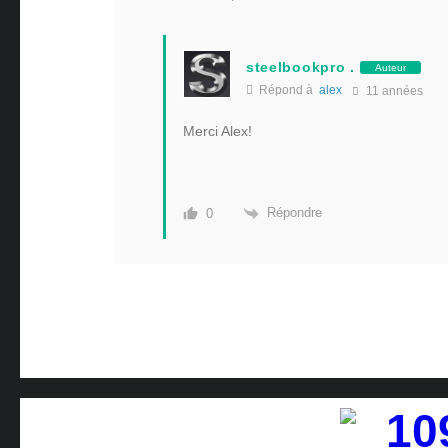
steelbookpro .
Auteur
Répond à
alex
11 années
Merci Alex!
Répondre
0