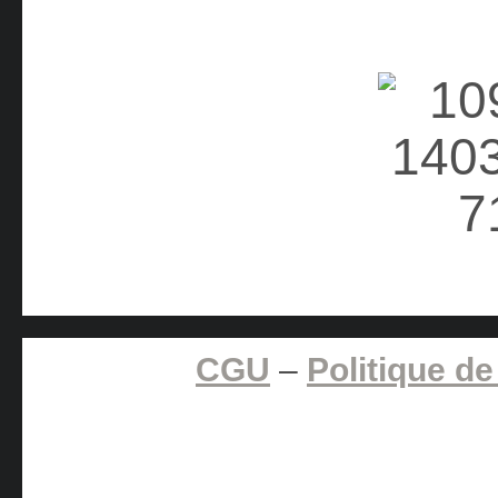
CGU
–
Politique de