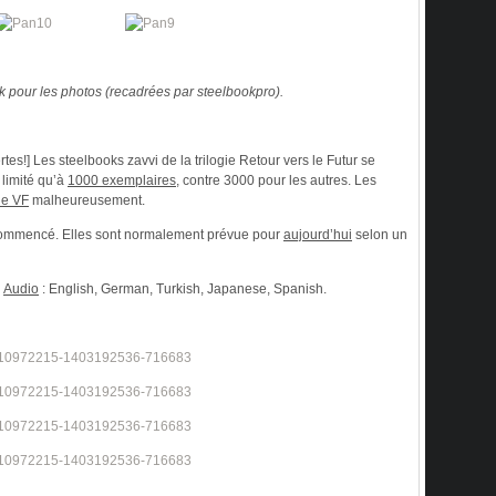
 pour les photos (recadrées par steelbookpro).
es!] Les steelbooks zavvi de la trilogie Retour vers le Futur se
t limité qu’à
1000 exemplaires
, contre 3000 pour les autres. Les
de VF
malheureusement.
ommencé. Elles sont normalement prévue pour
aujourd’hui
selon un
.
Audio
: English, German, Turkish, Japanese, Spanish.