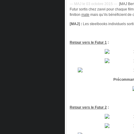
— MAJ le 03 octobre 2015 —
[MAJ Bene
Futur sortis chez zavvi pour chaque fil
finition
mate
mais qu’ils bénéficient de 
[MAJ] :
Les steelbooks individuels sort
Retour vers le Futur 1
:
Précommand
Retour vers le Futur 2
: