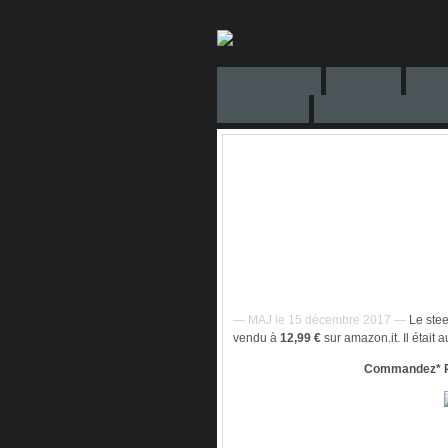
— MAJ le 15 décembre 2017 —
Le stee
vendu à
12,99 €
sur amazon.it. Il était
Commandez* Re