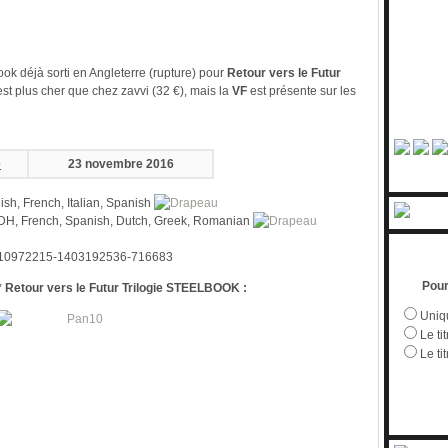
ok déjà sorti en Angleterre (rupture) pour
Retour vers le Futur
l est plus cher que chez zavvi (32 €), mais la
VF
est présente sur les
e
23 novembre 2016
ish, French, Italian, Spanish
 SDH, French, Spanish, Dutch, Greek, Romanian
Pour
etour vers le Futur Trilogie STEELBOOK :
Uniqu
Le tit
Le ti