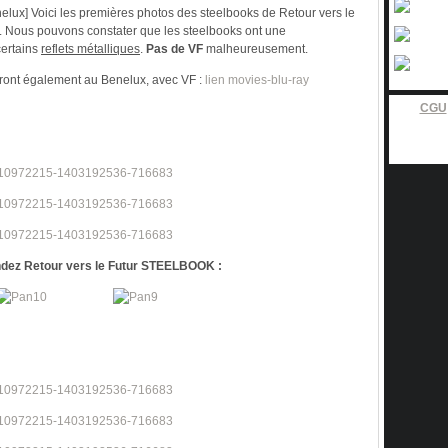
lux] Voici les premières photos des steelbooks de Retour vers le
m. Nous pouvons constater que les steelbooks ont une
certains
reflets métalliques
.
Pas de VF
malheureusement.
iront également au Benelux, avec VF :
lien movies-blu-ray
CGU
ez Retour vers le Futur STEELBOOK :