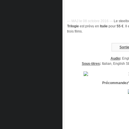
— MAJ le 08 octobre 2016 —
Le steelbo
Trilogie
est prévu en
Italie
pour
55 €
. I
trois films.
Sorti
Audio
:
Engl
Sous-titres
:
Italian, English
Précommandez* R