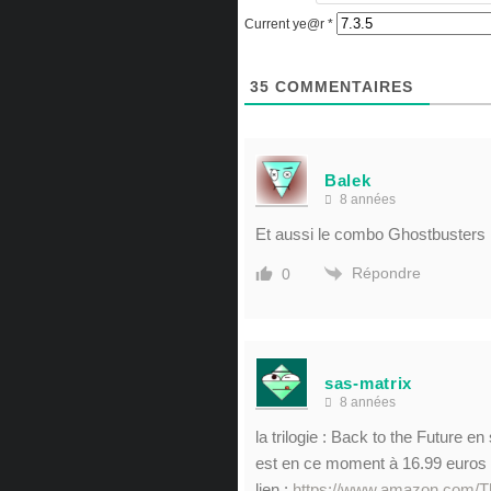
Current ye@r
*
35
COMMENTAIRES
Balek
8 années
Et aussi le combo Ghostbusters 1
Répondre
0
sas-matrix
8 années
la trilogie : Back to the Future en 
est en ce moment à 16.99 euros s
lien :
https://www.amazon.com/T