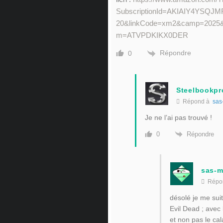
SubscriptionId=AKIAIY4YSQJM
20&linkCode=xm2&camp=2025&
m=ATVPDKIKX0DER
Répondre
0
Steelbookpr
Répond à
sas
Je ne l’ai pas trouvé !
Répondre
0
sas-m
Répo
désolé je me suit
Evil Dead ; avec l
et non pas le cal