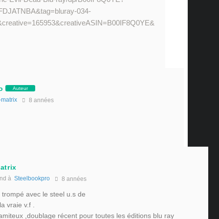
FDJATNBA&tag=bluray-034-
creative=165953&creativeASIN=B00IF8Q0YE&
o
Auteur
-matrix
8 années
atrix
nd à
Steelbookpro
8 années
 trompé avec le steel u.s de
a vraie v.f .
amiteux ,doublage récent pour toutes les éditions blu ray