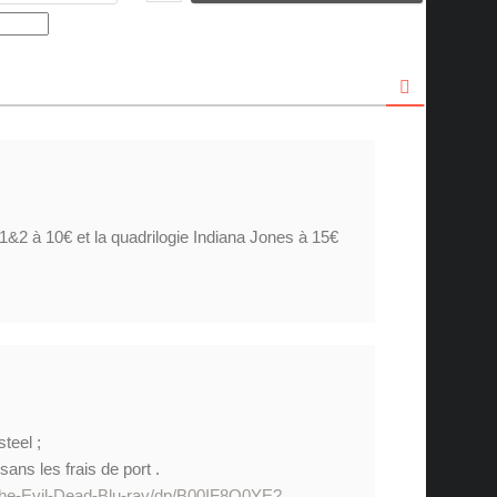
&2 à 10€ et la quadrilogie Indiana Jones à 15€
steel ;
ans les frais de port .
he-Evil-Dead-Blu-ray/dp/B00IF8Q0YE?