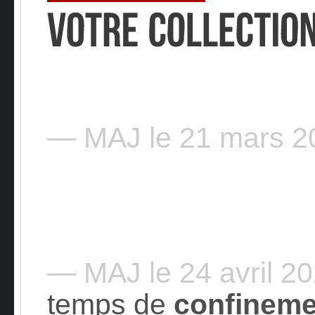
— MAJ le 21 mars 
— MAJ le 24 avril 2
temps de
confineme