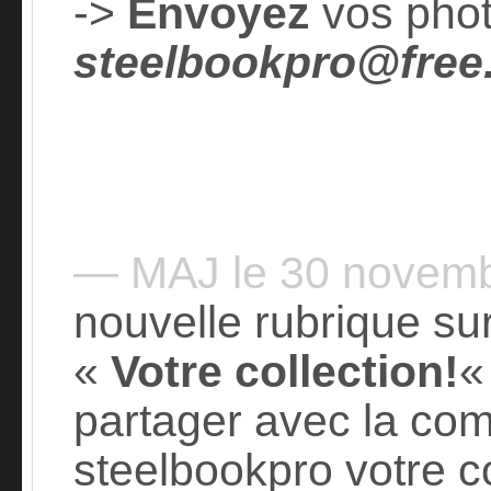
->
Envoyez
vos phot
steelbookpro@free.
— MAJ le 30 novem
nouvelle rubrique sur
«
Votre collection!
«
partager avec la c
steelbookpro votre c