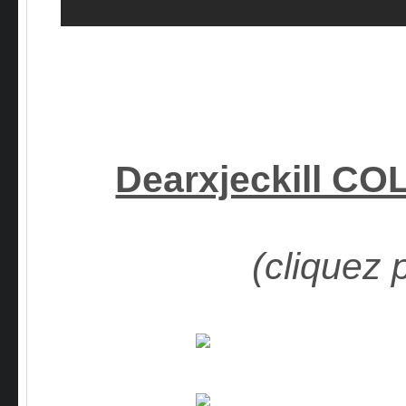
Dearxjeckill C
(cliquez 