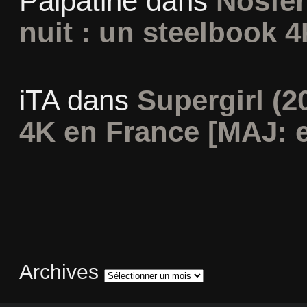
Palpatine
dans
Nosfer
nuit : un steelbook 4
iTA
dans
Supergirl (2
4K en France [MAJ: e
Archives