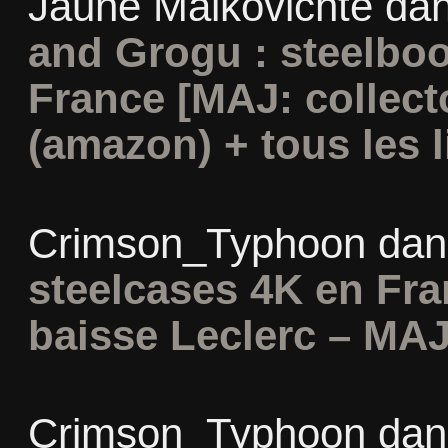
Jaune Malkovichte
da
and Grogu : steelboo
France [MAJ: collect
(amazon) + tous les l
Crimson_Typhoon
da
steelcases 4K en Fr
baisse Leclerc – MAJ
Crimson_Typhoon
da