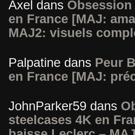
Axel
dans
Obsession 
en France [MAJ: ama
MAJ2: visuels compl
Palpatine
dans
Peur B
en France [MAJ: préc
JohnParker59
dans
Ob
steelcases 4K en Fr
baisse Leclerc – MAJ