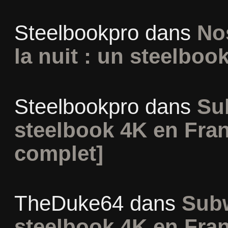
Steelbookpro
dans
No
la nuit : un steelboo
Steelbookpro
dans
Su
steelbook 4K en Fran
complet]
TheDuke64
dans
Subw
steelbook 4K en Fran