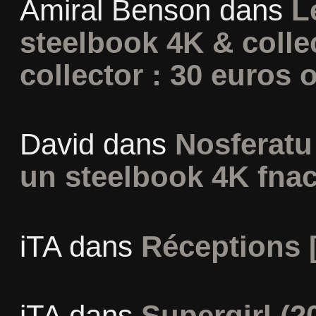
Amiral Benson
dans
L
steelbook 4K & colle
collector : 30 euros o
David
dans
Nosferatu 
un steelbook 4K fna
iTA
dans
Réceptions 
iTA
dans
Supergirl (2