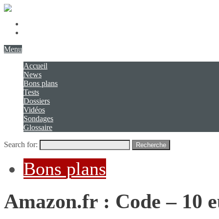
Présentation
Contact
Menu
Accueil
News
Bons plans
Tests
Dossiers
Vidéos
Sondages
Glossaire
Search for:
Recherche
Bons plans
Amazon.fr : Code – 10 e