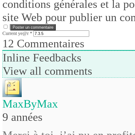
conditions générales et la po
site Web pour publier un co
Current ye@r
*
12
Commentaires
Inline Feedbacks
View all comments
MaxByMax
9 années
Merci à toi, j’ai pu en profit