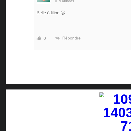
9 années
Belle édition 🙂
Répondre
0