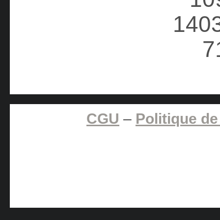
CGU
–
Politique de