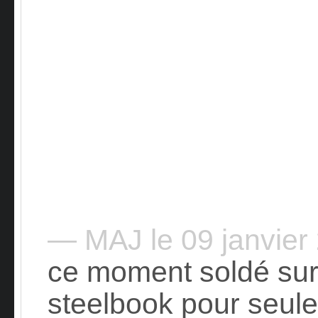
— MAJ le 09 janvie
ce moment soldé su
steelbook pour seu