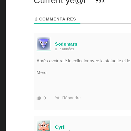
Current ye@r
*
2
COMMENTAIRES
Sodemars
7 années
Après avoir raté le collector avec la statuette et l
Merci
Répondre
0
Cyril