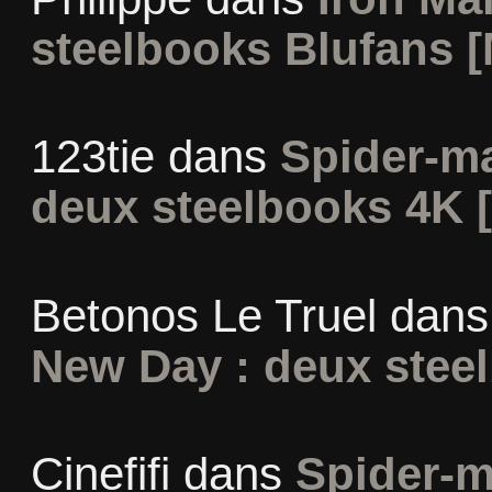
steelbooks Blufans [
123tie
dans
Spider-m
deux steelbooks 4K 
Betonos Le Truel
dan
New Day : deux stee
Cinefifi
dans
Spider-m