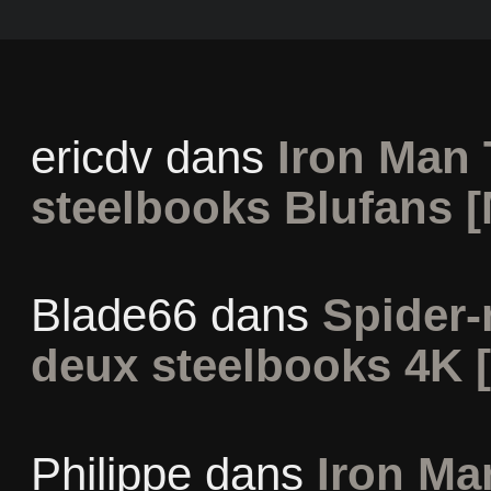
ericdv
dans
Iron Man 
steelbooks Blufans [
Blade66
dans
Spider
deux steelbooks 4K 
Philippe
dans
Iron Man