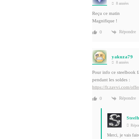
8 années
Reçu ce matin
Magnifique !
Répondre
0
yakuza79
8 années
Pour info ce steelbook 
pendant les soldes :
https://fr.zavvi.com/of
Répondre
0
Steel
Répo
Merci, je vais fai