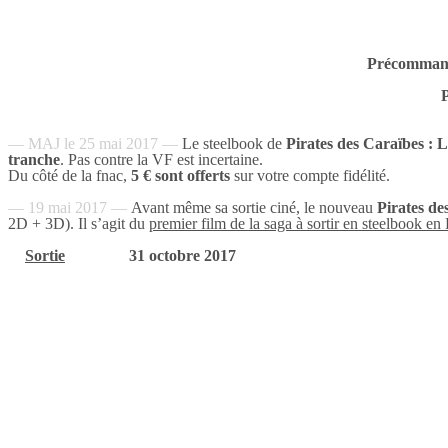
Précommand
— MAJ le 25 mai 2017 —
Le steelbook de
Pirates des Caraïbes : 
tranche
. Pas contre la VF est incertaine.
Du côté de la fnac,
5 € sont offerts
sur votre compte fidélité.
— 19 mai 2017 —
Avant même sa sortie ciné, le nouveau
Pirates de
2D + 3D). Il s’agit du
premier film de la saga à sortir en steelbook en
Sortie
31 octobre 2017