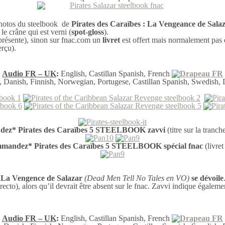
hotos du steelbook de
Pirates des Caraïbes : La Vengeance de Sala
le crâne qui est verni (
spot-gloss
).
 présente), sinon sur fnac.com un
livret
est offert mais normalement pas d
erçu).
Audio FR – UK
:
English, Castillan Spanish, French
, Danish, Finnish, Norwegian, Portugese, Castillan Spanish, Swedish,
ez* Pirates des Caraïbes 5 STEELBOOK zavvi
(titre sur la tranch
mandez* Pirates des Caraïbes 5 STEELBOOK spécial fnac
(livret
: La Vengence de Salazar
(Dead Men Tell No Tales en VO)
se dévoile
ecto), alors qu’il devrait être absent sur le fnac. Zavvi indique égalemen
Audio FR – UK
:
English, Castillan Spanish, French