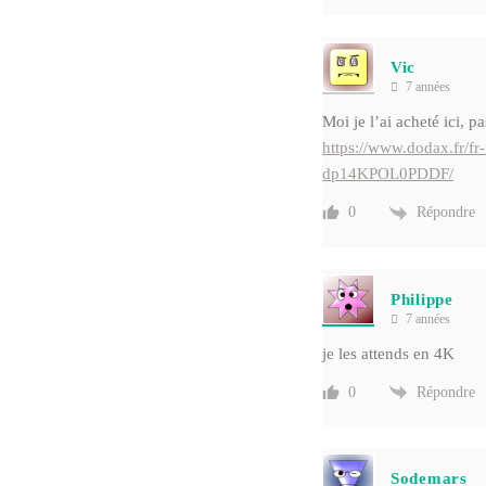
Vic
7 années
Moi je l’ai acheté ici, p
https://www.dodax.fr/fr
dp14KPOL0PDDF/
Répondre
0
Philippe
7 années
je les attends en 4K
Répondre
0
Sodemars