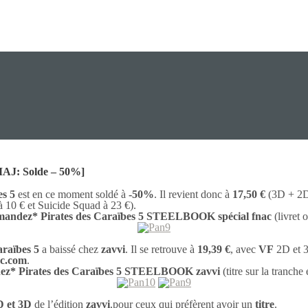
[MAJ: Solde – 50%]
es 5
est en ce moment soldé à
-50%
. Il revient donc à
17,50 €
(3D + 2D)
à 10 € et Suicide Squad à 23 €).
ndez* Pirates des Caraïbes 5 STEELBOOK spécial fnac
(livret o
araïbes 5
a baissé chez
zavvi
. Il se retrouve à
19,39 €
, avec
VF
2D et 3
ac.com
.
z* Pirates des Caraïbes 5 STEELBOOK zavvi
(titre sur la tranche 
D et 3D
de l’édition
zavvi
,pour ceux qui préfèrent avoir un
titre
.