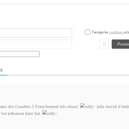
Nom*
J'accepte les
conditions
et 
Email
S
rates des Caraïbes 5 Franchement très réussi
jolie travail d’em
’est tellement bien fait