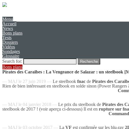
Présentation
Contact
Menu
Accueil
News
Bons plans
Tests
Dossiers
Vidéos
Sondages
Glossaire
Search for:
Recherche
Bons plans
Pirates des Caraïbes : La Vengeance de Salazar : un steelbook 
— MAJ le 27 juin 2019 —
Le steelbook
fnac
de
Pirates des Caraïb
Rien de bien intéressant en steelbook en solde sinon (Power Rangers 
Comma
— MAJ le 04 janvier 2018 —
Le prix du steelbook de
Pirates des C
steelbook de 2017 ! (voir aperçu ci-dessous) Il est en
rupture sur fn
Commande
— MAJ le 03 octobre 2017 —
La
VF
est confirmée sur les blu-ray
2