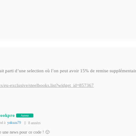
fait parti d’une selection où l’on peut avoir 15% de remise supplémenta
fers/eu-exclusive/steelbooks.list?widget_id=857367
bookpro
Auteur
nd à
yakuza79
8 années
re une news pour ce code ! 🙂