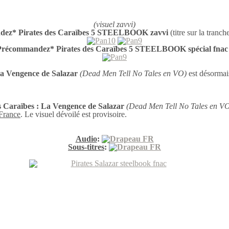
(visuel zavvi)
ez* Pirates des Caraïbes 5 STEELBOOK zavvi
(titre sur la tranch
Précommandez* Pirates des Caraïbes 5 STEELBOOK spécial fna
La Vengence de Salazar
(Dead Men Tell No Tales en VO)
est désormai
s Caraïbes : La Vengence de Salazar
(Dead Men Tell No Tales en V
 France
. Le visuel dévoilé est provisoire.
Audio
:
Sous-titres
: