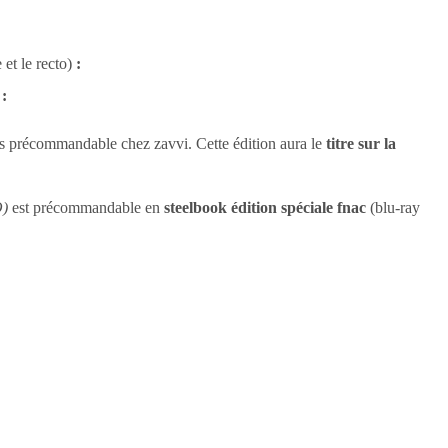
e et le recto)
:
c
:
s précommandable chez zavvi. Cette édition aura le
titre sur la
O)
est précommandable en
steelbook édition spéciale fnac
(blu-ray