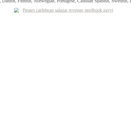
, Danish, Finnish, Norwegian, Portugese, Castillan Spanish, Swedish,