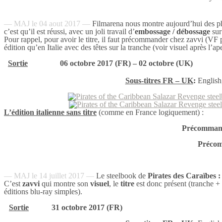
— MAJ le 04 aout 2017 —
Filmarena nous montre aujourd’hui des p
c’est qu’il est réussi, avec un joli travail d’
embossage / débossage
sur 
Pour rappel, pour avoir le titre, il faut précommander chez zavvi (VF
édition qu’en Italie avec des têtes sur la tranche (voir visuel après l’ap
Sortie
06 octobre 2017 (FR) – 02 octobre (UK)
Sous-titres FR – UK
:
English
L’édition italienne sans titre
(comme en France logiquement) :
Précommand
Précom
— MAJ le 14 juillet 2017 —
Le steelbook de
Pirates des Caraïbes 
C’est
zavvi
qui montre son
visuel
, le
titre
est donc présent (tranche + r
éditions blu-ray simples).
Sortie
31 octobre 2017 (FR)