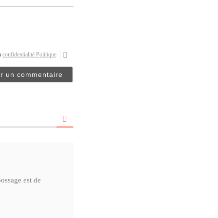
la
confidentialité Politique
bossage est de