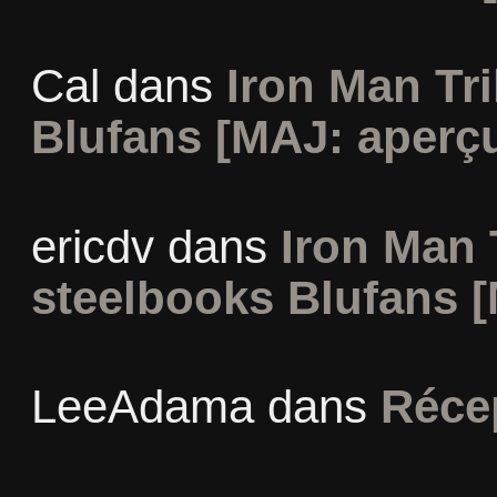
Cal
dans
Iron Man Tri
Blufans [MAJ: aperçu
ericdv
dans
Iron Man 
steelbooks Blufans [
LeeAdama
dans
Réce