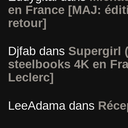
en France [MAJ: édit
retour]
Djfab
dans
Supergirl (
steelbooks 4K en Fr
Leclerc]
LeeAdama
dans
Réce