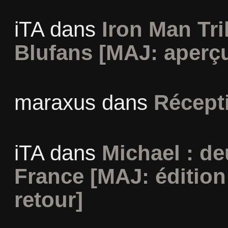
iTA
dans
Iron Man Tri
Blufans [MAJ: aperçu
maraxus
dans
Récept
iTA
dans
Michael : d
France [MAJ: édition
retour]