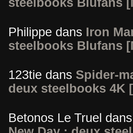
steelbooks Blufans [
Philippe
dans
Iron Man
steelbooks Blufans [
123tie
dans
Spider-m
deux steelbooks 4K 
Betonos Le Truel
dan
New Day : deux stee