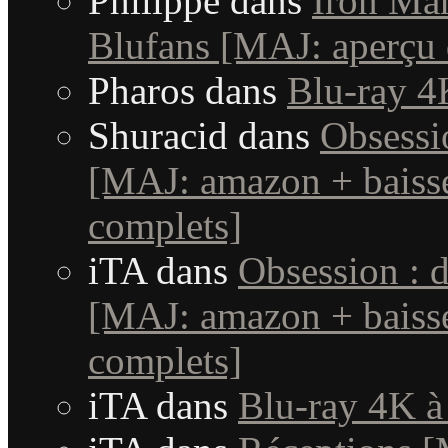
Philippe
dans
Iron Man
Blufans [MAJ: aperçu 
Pharos
dans
Blu-ray 4
Shuracid
dans
Obsessi
[MAJ: amazon + baisse
complets]
iTA
dans
Obsession : 
[MAJ: amazon + baisse
complets]
iTA
dans
Blu-ray 4K à