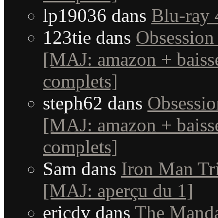
lp19036
dans
Blu-ray 
123tie
dans
Obsession 
[MAJ: amazon + baisse
complets]
steph62
dans
Obsessio
[MAJ: amazon + baisse
complets]
Sam
dans
Iron Man Tri
[MAJ: aperçu du 1]
ericdv
dans
The Manda