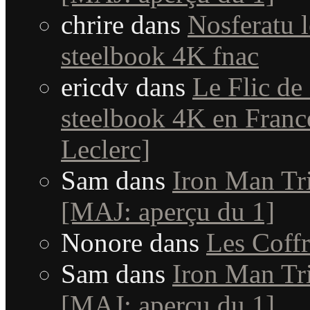
chrire
dans
Nosferatu l
steelbook 4K fnac
ericdv
dans
Le Flic de
steelbook 4K en Fran
Leclerc]
Sam
dans
Iron Man Tri
[MAJ: aperçu du 1]
Nonore
dans
Les Coffr
Sam
dans
Iron Man Tri
[MAJ: aperçu du 1]