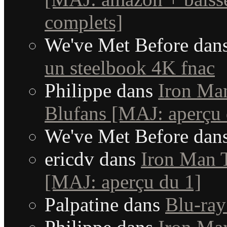
complets]
We've Met Before
dan
un steelbook 4K fnac
Philippe
dans
Iron Man
Blufans [MAJ: aperçu 
We've Met Before
dan
ericdv
dans
Iron Man T
[MAJ: aperçu du 1]
Palpatine
dans
Blu-ray