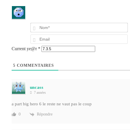
E
Current ye@r
*
5
COMMENTAIRES
uncass
7 années
a part big hero 6 le reste ne vaut pas le coup
Répondre
0