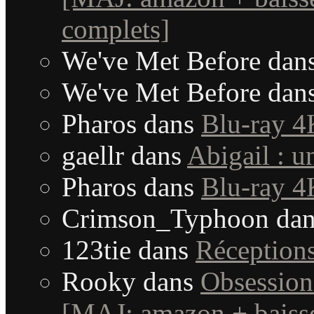
complets]
We've Met Before
dan
We've Met Before
dan
Pharos
dans
Blu-ray 4
gaellr
dans
Abigail : 
Pharos
dans
Blu-ray 4
Crimson_Typhoon
da
123tie
dans
Réception
Rooky
dans
Obsession
[MAJ: amazon + baisse