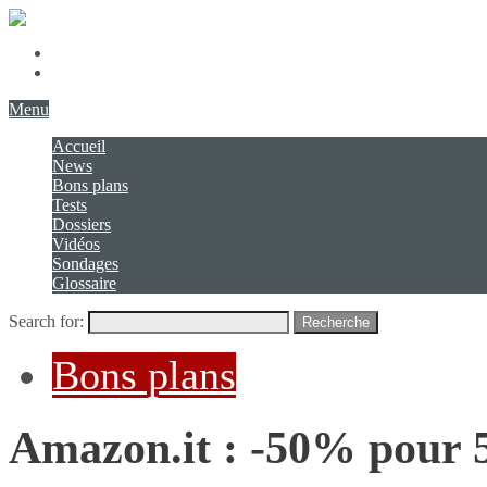
Présentation
Contact
Menu
Accueil
News
Bons plans
Tests
Dossiers
Vidéos
Sondages
Glossaire
Search for:
Recherche
Bons plans
Amazon.it : -50% pour 5