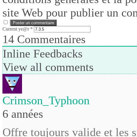
site Web pour publier un co
Current ye@r
*
14
Commentaires
Inline Feedbacks
View all comments
Crimson_Typhoon
6 années
Offre toujours valide et les