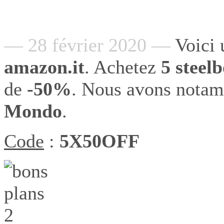
— 28 février 2020 —
Voici 
amazon.it
. Achetez
5 steel
de
-50%
. Nous avons notam
Mondo
.
Code
:
5X50OFF