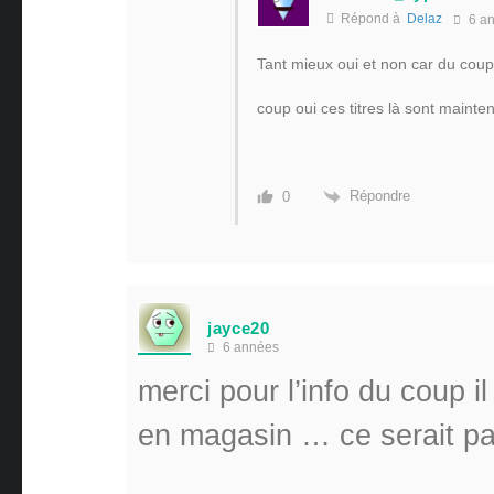
Répond à
Delaz
6 a
Tant mieux oui et non car du cou
coup oui ces titres là sont mainte
Répondre
0
jayce20
6 années
merci pour l’info du coup i
en magasin … ce serait pa