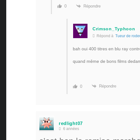
Répondre
0
Crimson_Typhoon
Répond à
Tueur de rode
bah oui 400 titres en blu ray con
quand même de bons films deda
Répondre
0
redlight07
6 années