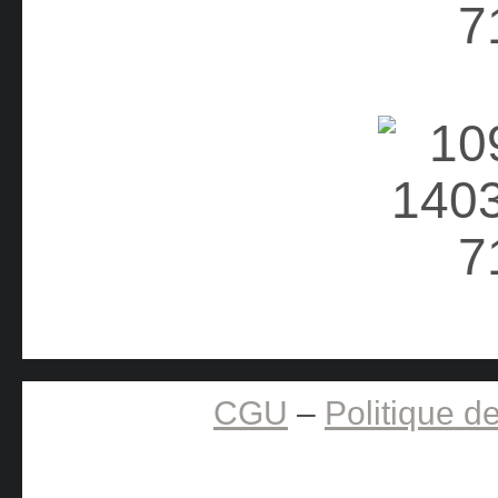
CGU
–
Politique de