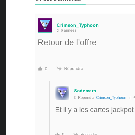
Crimson_Typhoon
6 années
Retour de l’offre
Répondre
0
Sodemars
Répond à
Crimson_Typhoon
6
Et il y a les cartes jackpo
Répondre
0