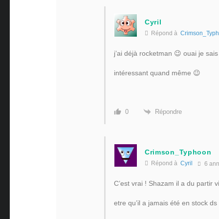
Cyril
Répond à
Crimson_Typ
j’ai déjà rocketman 😉 ouai je sais
intéressant quand même 😉
Répondre
0
Crimson_Typhoon
Répond à
Cyril
6 an
C’est vrai ! Shazam il a du partir vi
etre qu’il a jamais été en stock ds