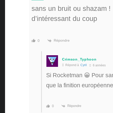
sans un bruit ou shazam !
d’intéressant du coup
Répondre
0
Crimson_Typhoon
Répond à
Cyril
6 années
Si Rocketman 😀 Pour sans
que la finition européenn
Répondre
0