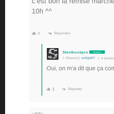
c’est bon la remise marche 
10h ^^
Répondre
0
Steelbookpro
Auteur
Répond à
redlight07
6 année
Oui, on m’a dit que ça co
Répondre
1