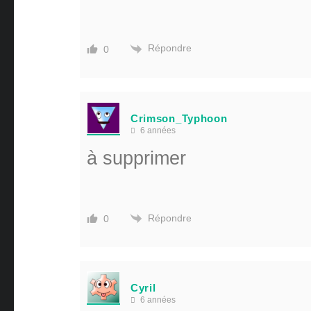
Répondre
0
Crimson_Typhoon
6 années
à supprimer
Répondre
0
Cyril
6 années