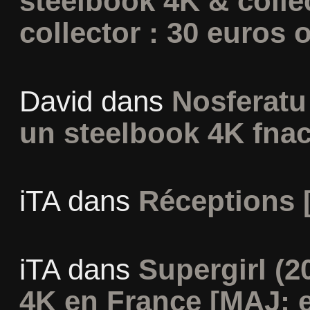
steelbook 4K & colle
collector : 30 euros o
David
dans
Nosferatu 
un steelbook 4K fna
iTA
dans
Réceptions 
iTA
dans
Supergirl (2
4K en France [MAJ: e