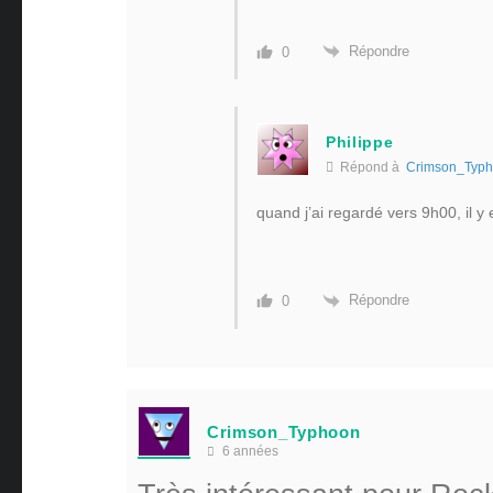
Répondre
0
Philippe
Répond à
Crimson_Typ
quand j’ai regardé vers 9h00, il y 
Répondre
0
Crimson_Typhoon
6 années