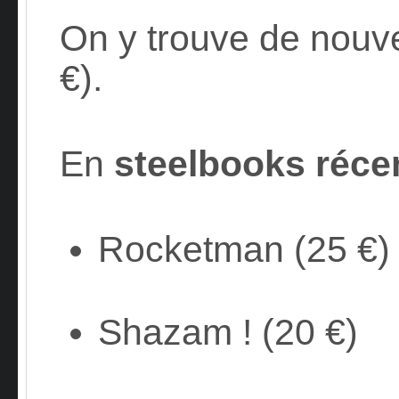
On y trouve de nouv
€).
En
steelbooks réce
Rocketman (25 €)
Shazam ! (20 €)