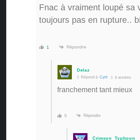
Fnac à vraiment loupé sa
toujours pas en rupture.. b
Répondre
1
Delaz
Répond à
Cyril
6 années
franchement tant mieux
Répondre
0
Crimson_Typhoon