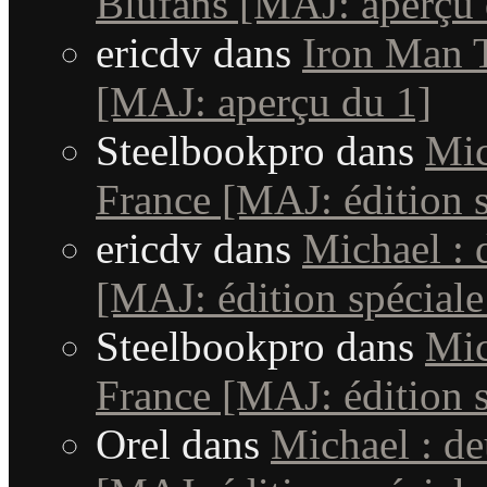
Blufans [MAJ: aperçu 
ericdv
dans
Iron Man T
[MAJ: aperçu du 1]
Steelbookpro
dans
Mic
France [MAJ: édition s
ericdv
dans
Michael : 
[MAJ: édition spéciale
Steelbookpro
dans
Mic
France [MAJ: édition s
Orel
dans
Michael : d