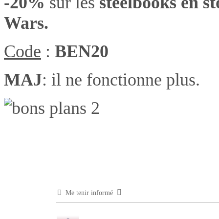
-20%
sur les
steelbooks en s
Wars.
Code
:
BEN20
MAJ
: il ne fonctionne plus.
Me tenir informé