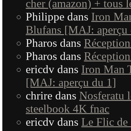
cher (amazon) + tous le
Philippe
dans
Iron Man
Blufans [MAJ: aperçu 
Pharos
dans
Réceptio
Pharos
dans
Réceptio
ericdv
dans
Iron Man T
[MAJ: aperçu du 1]
chrire
dans
Nosferatu l
steelbook 4K fnac
ericdv
dans
Le Flic de