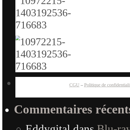
CGU
–
Politique de confidentiali
Commentaires récent
Eddygital
dans
Blu-ra