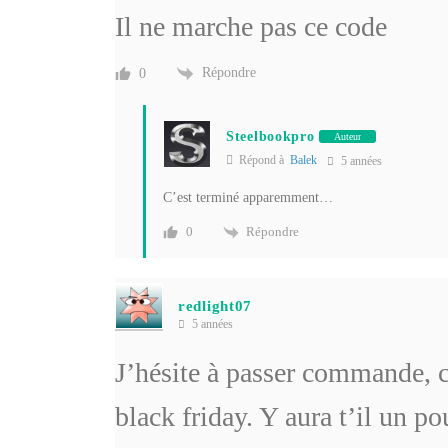
Il ne marche pas ce code
Répondre
0
Steelbookpro
Auteur
Répond à
Balek
5 années
C’est terminé apparemment…
Répondre
0
redlight07
5 années
J’hésite à passer commande, ca
black friday. Y aura t’il un p