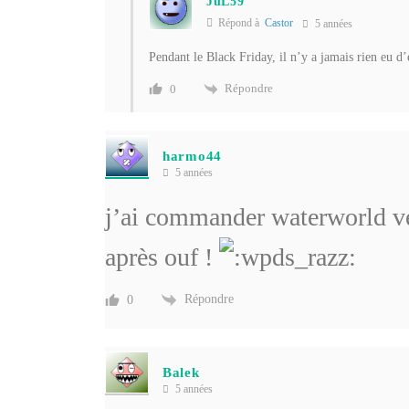
JuL59
Répond à
Castor
5 années
Pendant le Black Friday, il n’y a jamais rien eu d
Répondre
0
harmo44
5 années
j’ai commander waterworld ver
après ouf !
Répondre
0
Balek
5 années