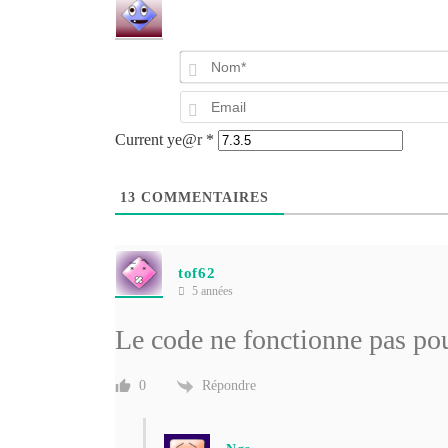
Current ye@r
*
13
COMMENTAIRES
tof62
5 années
Le code ne fonctionne pas p
Répondre
0