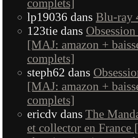
complets]
lp19036
dans
Blu-ray 
123tie
dans
Obsession 
[MAJ: amazon + baisse
complets]
steph62
dans
Obsessio
[MAJ: amazon + baisse
complets]
ericdv
dans
The Manda
et collector en France