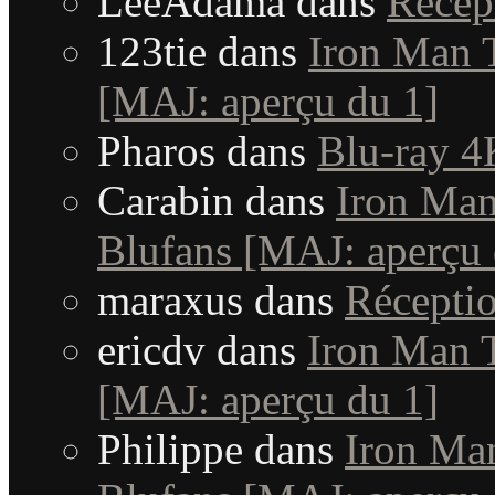
LeeAdama
dans
Récep
123tie
dans
Iron Man T
[MAJ: aperçu du 1]
Pharos
dans
Blu-ray 4
Carabin
dans
Iron Man 
Blufans [MAJ: aperçu 
maraxus
dans
Récepti
ericdv
dans
Iron Man T
[MAJ: aperçu du 1]
Philippe
dans
Iron Man