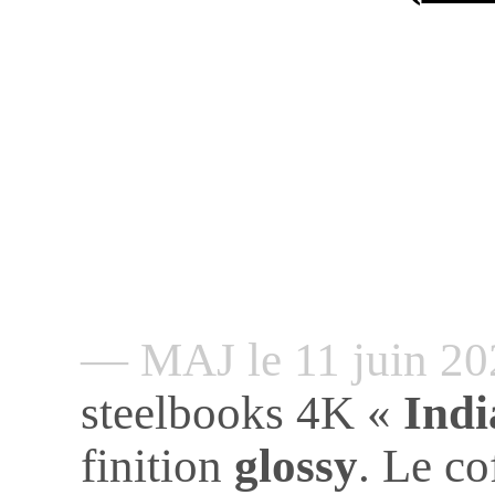
— MAJ le 11 juin 2
steelbooks 4K «
Indi
finition
glossy
. Le co