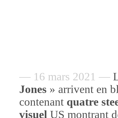
— 16 mars 2021 —
L
Jones
» arrivent en b
contenant
quatre ste
visuel
US montrant de