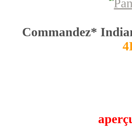
Commandez* India
aperçu