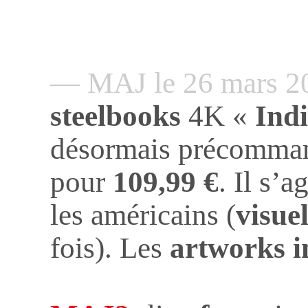
— MAJ le 26 mars 
steelbooks
4K «
Ind
désormais précomman
pour
109,99 €
. Il s’
les américains (
visue
fois). Les
artworks i