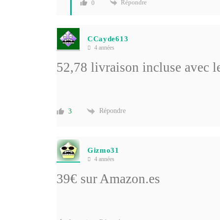
Répondre
0
CCayde613
4 années
52,78 livraison incluse ave
Répondre
3
Gizmo31
4 années
39€ sur Amazon.es