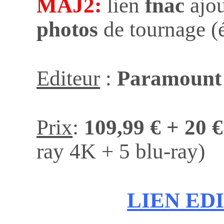
MAJ2:
lien
fnac
ajo
photos
de tournage (é
Editeur
:
Paramount
Prix
:
109,99 €
+ 20 €
ray 4K + 5 blu-ray)
LIEN ED