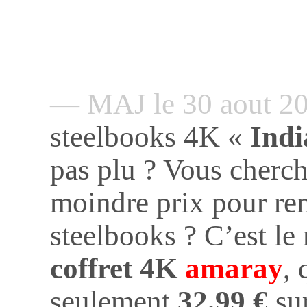
— MAJ le 30 aout 2
steelbooks 4K «
Indi
pas plu ? Vous cherch
moindre prix pour re
steelbooks ? C’est l
coffret 4K
amaray
,
seulement
32,99 €
su