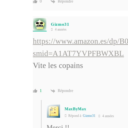
Répondre
0
Gizmo31
4 années
https://www.amazon.es/dp/
smid=A1AT7YVPFBWXBL
Vite les copains
Répondre
1
MaxByMax
Répond à
Gizmo31
4 années
Merci !!