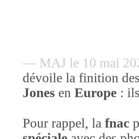
— MAJ le 10 mai 2
dévoile la finition d
Jones
en
Europe
: il
Pour rappel, la
fnac
p
spéciale
avec des pho