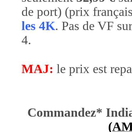
de port) (prix françai
les 4K
. Pas de VF sur
4.
MAJ:
le prix est rep
Commandez* India
(
AM