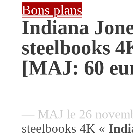
Bons plans
Indiana Jones
steelbooks 4
[MAJ: 60 eur
— MAJ le 26 novem
steelbooks 4K «
Indi