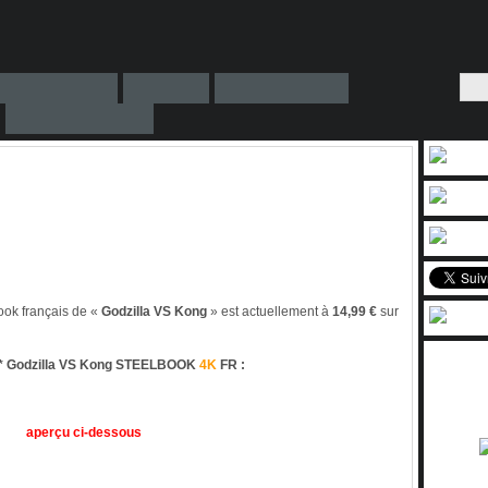
ook français de «
Godzilla VS Kong
» est actuellement à
14,99 €
sur
 Godzilla VS Kong STEELBOOK
4K
FR :
aperçu ci-dessous