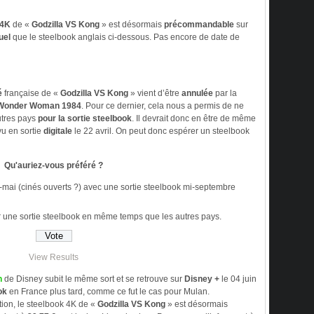
4K
de «
Godzilla VS Kong
» est désormais
précommandable
sur
uel
que le steelbook anglais ci-dessous. Pas encore de date de
é
française de «
Godzilla VS Kong
» vient d’être
annulée
par la
Wonder Woman 1984
. Pour ce dernier, cela nous a permis de ne
utres pays
pour la sortie steelbook
. Il devrait donc en être de même
vu en sortie
digitale
le 22 avril. On peut donc espérer un steelbook
Qu'auriez-vous préféré ?
-mai (cinés ouverts ?) avec une sortie steelbook mi-septembre
ur une sortie steelbook en même temps que les autres pays.
View Results
n
de Disney subit le même sort et se retrouve sur
Disney +
le 04 juin
ok
en France plus tard, comme ce fut le cas pour Mulan.
ion, le steelbook 4K de «
Godzilla VS Kong
» est désormais