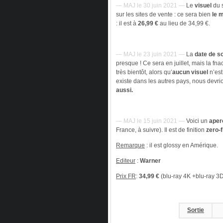
— MAJ le 30 juin 2021 —
Le
visuel
du s
sur les sites de vente : ce sera bien
le 
: il est à
26,99 €
au lieu de 34,99 €.
— MAJ le 23 juin 2021 —
La
date de so
presque ! Ce sera en juillet, mais la fna
très bientôt, alors qu’
aucun visuel
n’est
existe dans les autres pays, nous devr
aussi.
— MAJ le 15 juin 2021 —
Voici un
aper
France, à suivre). Il est de finition
zero-f
Remarque
: il est glossy en Amérique.
Editeur
:
Warner
Prix FR
:
34,99 €
(blu-ray 4K +blu-ray 3D
Sortie