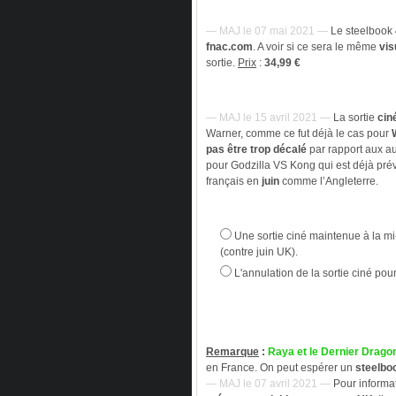
— MAJ le 07 mai 2021 —
Le steelbook
fnac.com
. A voir si ce sera le même
vis
sortie.
Prix
:
34,99 €
— MAJ le 15 avril 2021 —
La sortie
cin
Warner, comme ce fut déjà le cas pour
pas être trop décalé
par rapport aux a
pour Godzilla VS Kong qui est déjà pré
français en
juin
comme l’Angleterre.
Une sortie ciné maintenue à la mi
(contre juin UK).
L'annulation de la sortie ciné po
Remarque
:
Raya et le Dernier Drago
en France. On peut espérer un
steelbo
— MAJ le 07 avril 2021 —
Pour informat