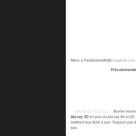
Merci à Paulboland48@
instagram.com
Précommandez
— MAJ le 22 mai 2021 —
Bonne nouvell
blu-ray 3D
en plus du blu-ray 4K et 2D.
mettront leur fiche à jour. Toujours pas 
bas.