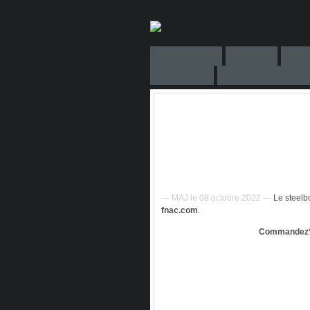
— MAJ le 08 octobre 2022 —
Le steelb
fnac.com
.
Commandez*