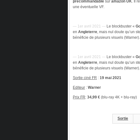
précommandable
sur
amazon UK
. Il 
une éventuelle VF.
— 1er avril 2021 —
Le blockbuster «
Go
en
Angleterre
, mais nul doute qu’un st
bénéficie de plusieurs visuels (Warner).
— 1er avril 2021 —
Le blockbuster «
Go
en
Angleterre
, mais nul doute qu’un st
bénéficie de plusieurs visuels (Warner).
Sortie ciné FR
:
19 mai 2021
Editeur
:
Warner
Prix FR
:
34,99 €
(blu-ray 4K + blu-ray)
Sortie