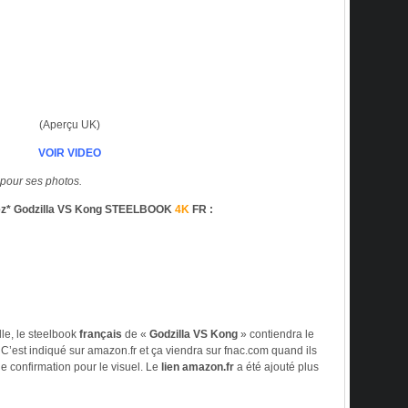
(Aperçu UK)
VOIR VIDEO
pour ses photos.
* Godzilla VS Kong STEELBOOK
4K
FR :
e, le steelbook
français
de «
Godzilla VS Kong
» contiendra le
 C’est indiqué sur amazon.fr et ça viendra sur fnac.com quand ils
de confirmation pour le visuel. Le
lien amazon.fr
a été ajouté plus