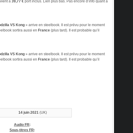
revient à
39,77 €
port inclus. Lien plus bas. Pas encore d’info quant à
dzilla VS Kong
» arrive en steelbook. Il est prévu pour le moment
eelbook sortira aussi en
France
(plus tard). Il est probable qu’il
dzilla VS Kong
» arrive en steelbook. Il est prévu pour le moment
eelbook sortira aussi en
France
(plus tard). Il est probable qu’il
14 juin
2021
(UK)
Audio FR
:
Sous-titres FR
: