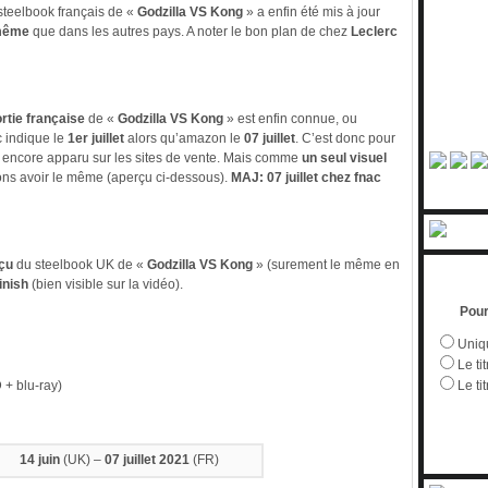
teelbook français de «
Godzilla VS Kong
» a enfin été mis à jour
même
que dans les autres pays. A noter le bon plan de chez
Leclerc
rtie française
de «
Godzilla VS Kong
» est enfin connue, ou
c indique le
1er juillet
alors qu’amazon le
07 juillet
. C’est donc pour
 encore apparu sur les sites de vente. Mais comme
un seul visuel
ions avoir le même (aperçu ci-dessous).
MAJ: 07 juillet chez fnac
çu
du steelbook UK de «
Godzilla VS Kong
» (surement le même en
inish
(bien visible sur la vidéo).
Pour
Uniqu
Le tit
 + blu-ray)
Le ti
14 juin
(UK) –
07 juillet 2021
(FR)