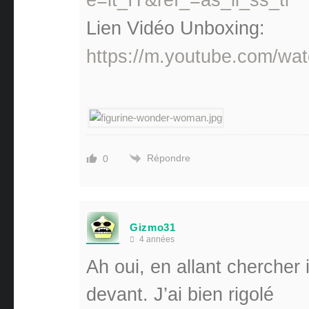
e=it_IT&ref_=as_li_ss_tl
Lien Vidéo Unboxing:
https://m.youtube.com/w
Répondre
0
Gizmo31
4 années
Ah oui, en allant chercher
devant. J’ai bien rigolé