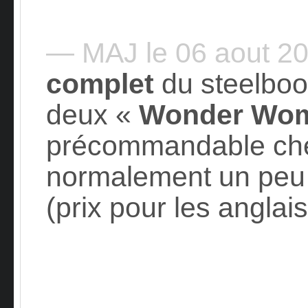
— MAJ le 06 aout 2
complet
du steelbo
deux «
Wonder Wo
précommandable c
normalement un peu
(prix pour les anglais