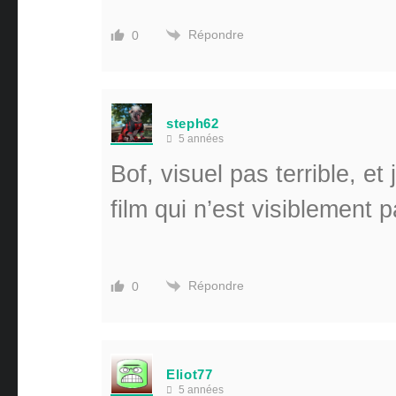
Répondre
0
steph62
5 années
Bof, visuel pas terrible, et
film qui n’est visiblement 
Répondre
0
Eliot77
5 années