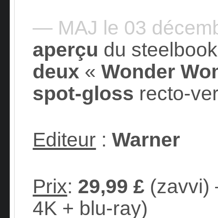
— MAJ le 03 décem
aperçu
du steelbook
deux
«
Wonder Wo
spot-gloss
recto-ver
Editeur
:
Warner
Prix
:
29,99 £
(zavvi)
4K + blu-ray)