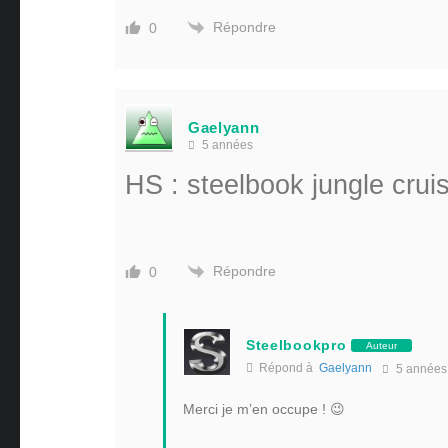
Répondre
0
Gaelyann
5 années
HS : steelbook jungle crui
Répondre
0
Steelbookpro
Auteur
Répond à
Gaelyann
5 années
Merci je m’en occupe ! 😉