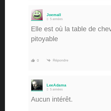
Joemall
5 années
Elle est où la table de ch
pitoyable
Répondre
0
LeeAdama
5 années
Aucun intérêt.