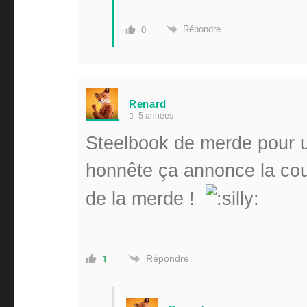
Répondre
0
Renard
5 années
Steelbook de merde pour 
honnête ça annonce la coul
de la merde !
Répondre
1