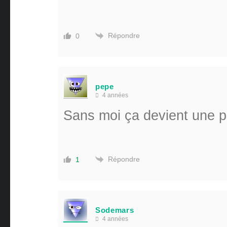
Répondre
0
pepe
4 années
Sans moi ça devient une p
Répondre
1
Sodemars
4 années