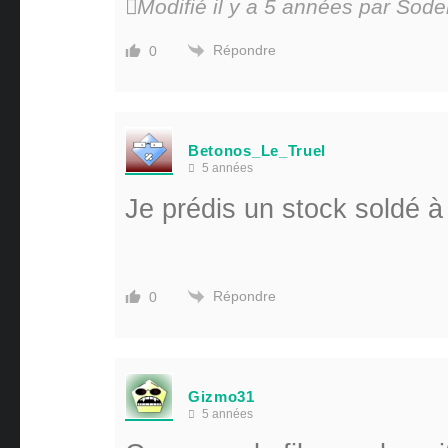
Modifié il y a 5 années par Sod
Répondre
0
Betonos_Le_Truel
5 années
Je prédis un stock soldé 
Répondre
0
Gizmo31
5 années