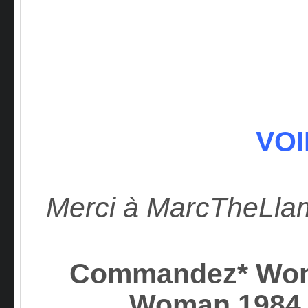
VOI
Merci à MarcTheLl
Commandez* Won
Woman 1984