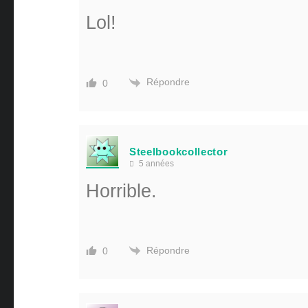
Lol!
Répondre
0
Steelbookcollector
5 années
Horrible.
Répondre
0