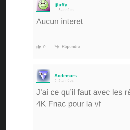
jjluffy
5 années
Aucun interet
Répondre
0
Sodemars
5 années
J’ai ce qu’il faut avec les 
4K Fnac pour la vf