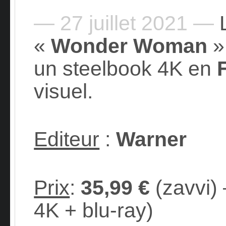
— 27 juillet 2021 —
«
Wonder Woman
»
un steelbook 4K en
visuel.
Editeur
:
Warner
Prix
:
35,99 €
(zavvi)
4K + blu-ray)