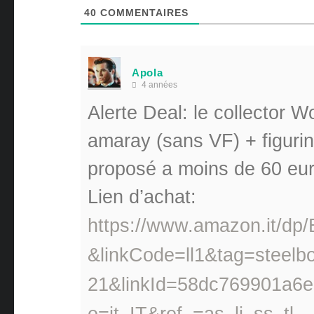
40
COMMENTAIRES
Apola
4 années
Alerte Deal: le collector
amaray (sans VF) + figurine
proposé a moins de 60 eur
Lien d’achat:
https://www.amazon.it/d
&linkCode=ll1&tag=steelb
21&linkId=58dc769901a6