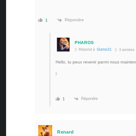
Répondre
1
PHAROS
Répond à
Gizmo31
3 années
Hello, tu peux revenir parmi nous mainte
!
Répondre
1
Renard