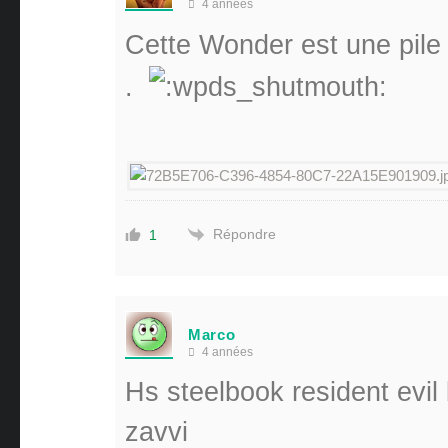
4 années
Cette Wonder est une pile q
.
Répondre
1
Marco
4 années
Hs steelbook resident evil
zavvi