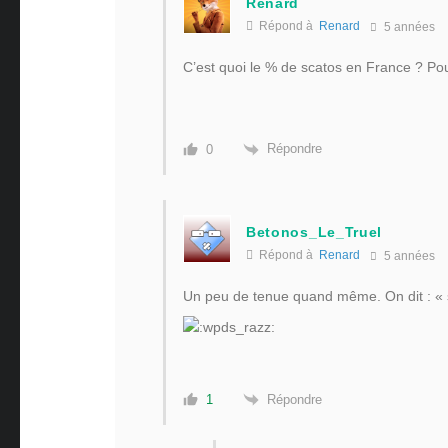
Renard
Répond à
Renard
5 années
C’est quoi le % de scatos en France ? Po
Répondre
0
Betonos_Le_Truel
Répond à
Renard
5 années
Un peu de tenue quand même. On dit : « s
Répondre
1