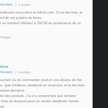
elbookpro
4 années
teelbooks recus dans le même colis. Si j’ai des frais, je
bol de ces putains de taxes.
 un montant inférieur à 150.00 en provenance de ce
 Philippe
efore
elbookpro
4 années
pourtant j’ai dû commander environ une dizaine de fois
e. (pas d’éditions steelbook en revanche, et la dernière
emaine dernière)
re des produits. J’ai cru comprendre que certains
s frais de douanes pour un certain steelbook l’année
uel.