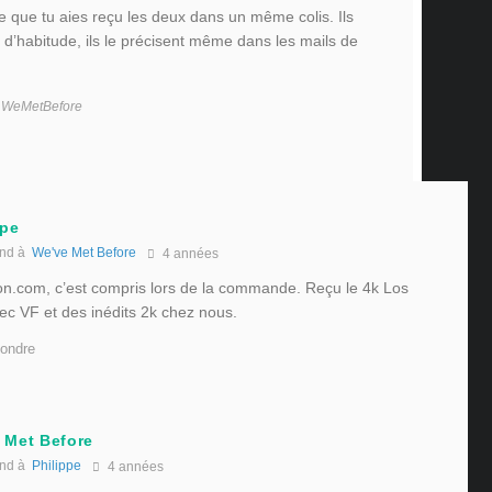
 que tu aies reçu les deux dans un même colis. Ils
 d’habitude, ils le précisent même dans les mails de
ar WeMetBefore
ppe
nd à
We've Met Before
4 années
on.com, c’est compris lors de la commande. Reçu le 4k Los
c VF et des inédits 2k chez nous.
ondre
 Met Before
nd à
Philippe
4 années