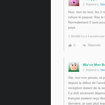
Répond à
Ste
Non, rien du tout, les 2 s
refuse le paquet. Ras le 
Normalement 0 taxe pour
pays.
Modifié il y a 4 années par
Répondre
0
We've Met B
Répond à
Ste
Aïe, moi non jamais, et 
depuis le début de l’anné
réception datant de la s
Ca doit sûrement dépend
français avaient reçu de
dernière, je sais plus leq