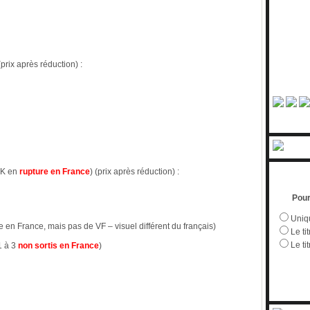
(prix après réduction) :
4K en
rupture en France
) (prix après réduction) :
Pour
Uniqu
en France, mais pas de VF – visuel différent du français)
Le tit
Le ti
1 à 3
non sortis en France
)