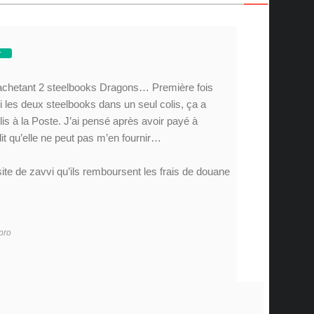
r
 achetant 2 steelbooks Dragons… Première fois
si les deux steelbooks dans un seul colis, ça a
colis à la Poste. J’ai pensé après avoir payé à
 dit qu’elle ne peut pas m’en fournir…
 site de zavvi qu’ils remboursent les frais de douane
pro