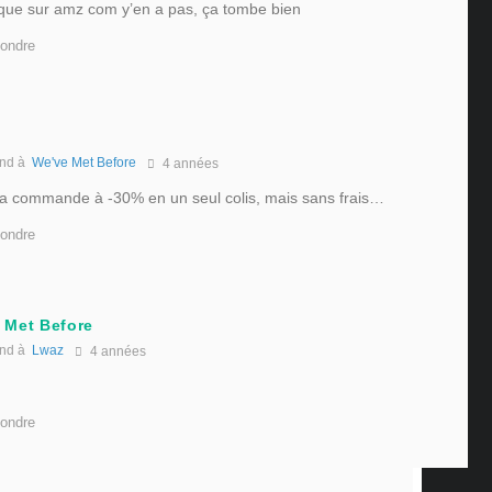
 que sur amz com y’en a pas, ça tombe bien
ondre
nd à
We've Met Before
4 années
ma commande à -30% en un seul colis, mais sans frais…
ondre
 Met Before
nd à
Lwaz
4 années
ondre