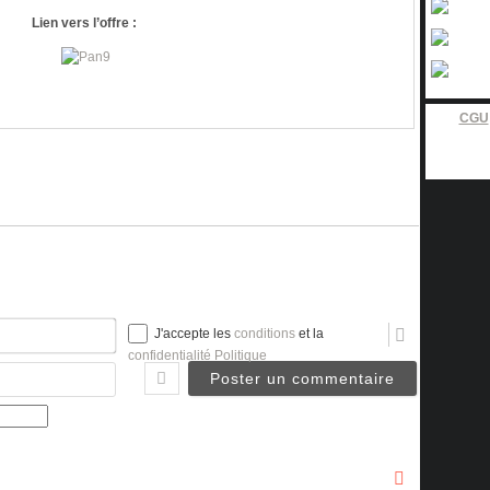
Lien vers l’offre :
CGU
Nom*
J'accepte les
conditions
et la
confidentialité Politique
Email