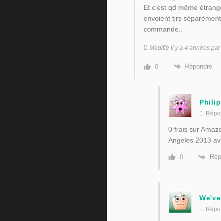
Et c’est qd même étrange
envoient tjrs séparément
commande..
Modifié il y a 4 années p
Répondre
0
Phili
Répo
0 frais sur Amaz
Angeles 2013 ave
Rép
0
We've
Répo