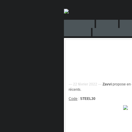
— 22 février 2022 —
Zavvi
propose en
récents.
Code
:
STEEL30