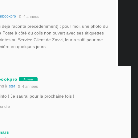
elbookpro
4 années
ai déjà raconté précédemment) : pour moi, une photo du
 Poste à côté du colis non ouvert avec ses étiquettes
jointes au Service Client de Zavvi, leur a suffi pour me
nière en quelques jours…
bookpro
Auteur
nd à
stef
4 années
info ! Je saurai pour la prochaine fois !
ondre
mars