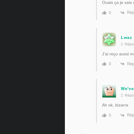
Ouais ça je sais
Rép
0
Lwaz
Répo
J’ai reçu aussi 
Rép
0
We've
Répo
Ah ok, bizarre
Rép
0