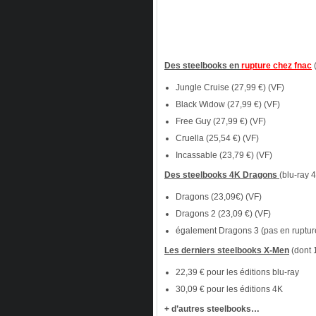
Des steelbooks en
rupture chez fnac
Jungle Cruise (27,99 €) (VF)
Black Widow (27,99 €) (VF)
Free Guy (27,99 €) (VF)
Cruella (25,54 €) (VF)
Incassable (23,79 €) (VF)
Des steelbooks 4K Dragons
(blu-ray 
Dragons (23,09€) (VF)
Dragons 2 (23,09 €) (VF)
également Dragons 3 (pas en rupture 
Les derniers steelbooks X-Men
(dont 
22,39 € pour les éditions blu-ray
30,09 € pour les éditions 4K
+ d’autres steelbooks…