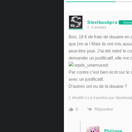
Steelbookpro
Auteu
4 années
Bon, 18 € de frais de douane en
que j’en ai ! Mais ils ont mis aus
peut-être joué. J’ai été retiré le 
demander un justificatif, elle me
Par contre c’est bien écrit sur le
avec un justificatif.
D’autres ont eu de la douane ?
Modifié il y a 4 années par Steelbook
Répondre
0
Philippe