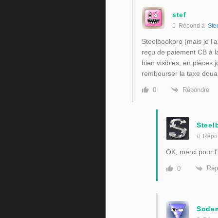
stef
Répond à
Ste
Steelbookpro (mais je l’
reçu de paiement CB à la
bien visibles, en pièces 
rembourser la taxe doua
Répondre
0
Steel
Répo
OK, merci pour l’
Rép
0
Sode