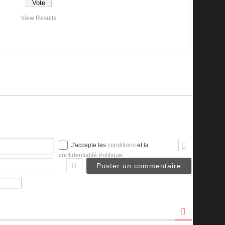
View Results
Nom*
J'accepte les
conditions
et la
confidentialité Politique
Email