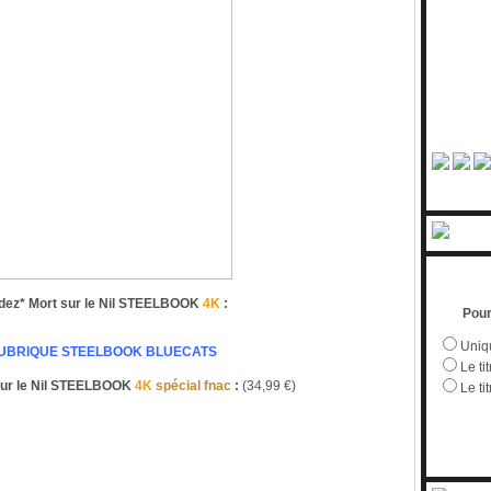
z* Mort sur le Nil STEELBOOK
4K
:
Pour
Uniqu
RUBRIQUE STEELBOOK BLUECATS
Le tit
ur le Nil STEELBOOK
4K
spécial fnac
:
(34,99 €)
Le ti