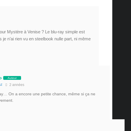
our Mystère à Venise ? Le blu-ray simple est
e n’ai rien vu en steelbook nulle part, ni même
o
Auteur
az
2 années
lu-ray… On a encore une petite chance, même si ça ne
ivement.