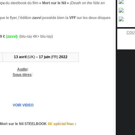
rçu
du steelbook du film
« Mort sur le Nil »
(Death on the Nile en
e le flyer, l’édition
zavvi
possède bien la
VFF
sur les deux disques
CGU
99 €
(zavvi)
(blu-ray 4K+ blu-ray)
13 avril
(UK)
– 17 juin
(FR)
2022
Audio
:
Sous-titres
:
VOIR VIDEO
ort sur le Nil STEELBOOK
4K
spécial fnac
: