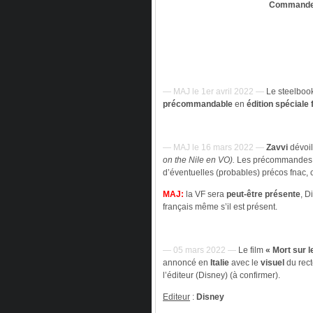
Commandez
— MAJ le 1er avril 2022 —
Le steelboo
précommandable
en
édition spéciale 
— MAJ le 16 mars 2022 —
Zavvi
dévoil
on the Nile en VO).
Les précommandes 
d’éventuelles (probables) précos fnac, 
MAJ:
la VF sera
peut-être présente
, D
français même s’il est présent.
— 05 mars 2022 —
Le film
« Mort sur le
annoncé en
Italie
avec le
visuel
du recto
l’éditeur (Disney) (à confirmer).
Editeur
:
Disney