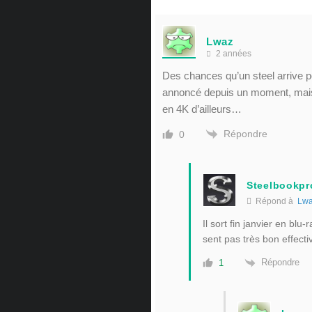
Lwaz
2 années
Des chances qu’un steel arrive p
annoncé depuis un moment, mais j
en 4K d’ailleurs…
Répondre
0
Steelbookpr
Répond à
Lw
Il sort fin janvier en b
sent pas très bon effect
Répondre
1