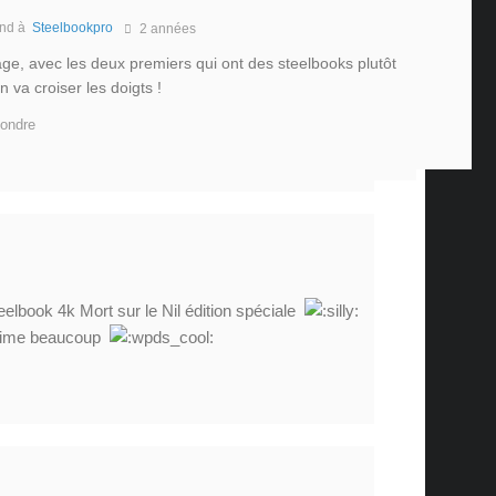
nd à
Steelbookpro
2 années
e, avec les deux premiers qui ont des steelbooks plutôt
 va croiser les doigts !
ondre
eelbook 4k Mort sur le Nil édition spéciale
 j’aime beaucoup