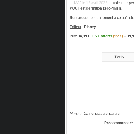
— MAJ le 12 avril 2022 —
Voici un
ape
VO).
Il est de finition
zero-finish
.
Remarque
:
contrairement à ce qu’indiqu
Editeur
:
Disney
Prix
:
34,99 €
+ 5 € offerts
(fnac)
– 39,
Sortie
Merci à Dubois pour les photos.
Précommandez* M