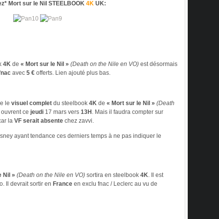
* Mort sur le Nil STEELBOOK
4K
UK:
k
4K
de
« Mort sur le Nil »
(Death on the Nile en VO)
est désormais
fnac
avec
5 €
offerts. Lien ajouté plus bas.
e le
visuel complet
du steelbook
4K
de
« Mort sur le Nil »
(Death
ouvrent ce
jeudi
17 mars vers
13H
. Mais il faudra compter sur
car la
VF serait absente
chez zavvi.
isney ayant tendance ces derniers temps à ne pas indiquer le
 Nil »
(Death on the Nile en VO)
sortira en steelbook
4K
. Il est
. Il devrait sortir en
France
en exclu fnac / Leclerc au vu de