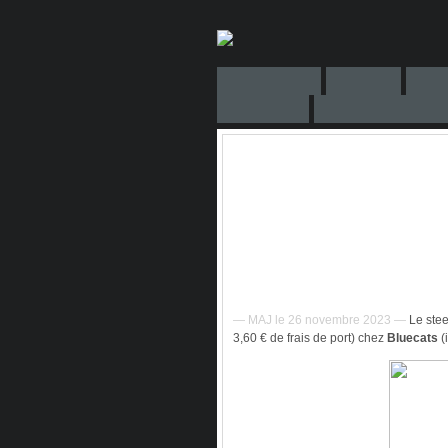
— MAJ le 26 novembre 2023 —
Le ste
3,60 € de frais de port) chez
Bluecats
(