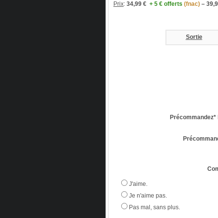
Prix
:
34,99 €
+ 5 € offerts
(fnac)
– 39,
Sortie
Précommandez* M
Précommande
Com
J'aime.
Je n'aime pas.
Pas mal, sans plus.