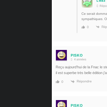
Lwaz
Répo
Ce serait dommag
sympathiques. On
Rép
0
PISKO
4 années
Reçu aujourd’hui de la Fnac le st
il est superbe très belle édition
Répondre
0
PISKO