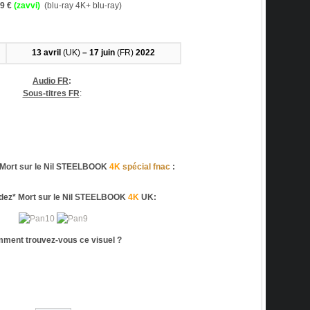
99 €
(zavvi)
(blu-ray 4K+ blu-ray)
13 avril
(UK)
– 17 juin
(FR)
2022
Audio FR
:
Sous-titres FR
:
ort sur le Nil STEELBOOK
4K
spécial fnac
:
z* Mort sur le Nil STEELBOOK
4K
UK:
ment trouvez-vous ce visuel ?