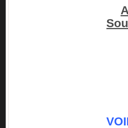
A
Sou
VOI