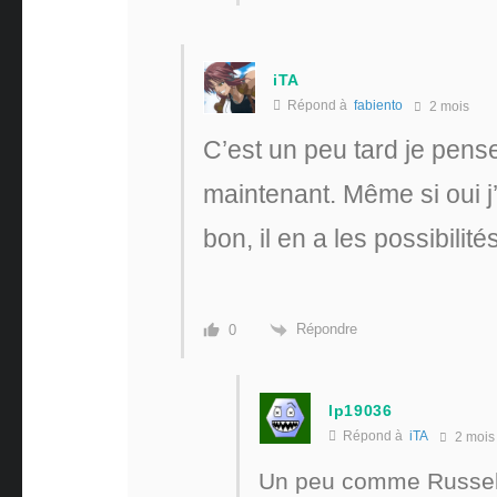
iTA
Répond à
fabiento
2 mois
C’est un peu tard je pense
maintenant. Même si oui j
bon, il en a les possibilité
Répondre
0
lp19036
Répond à
iTA
2 mois
Un peu comme Russell