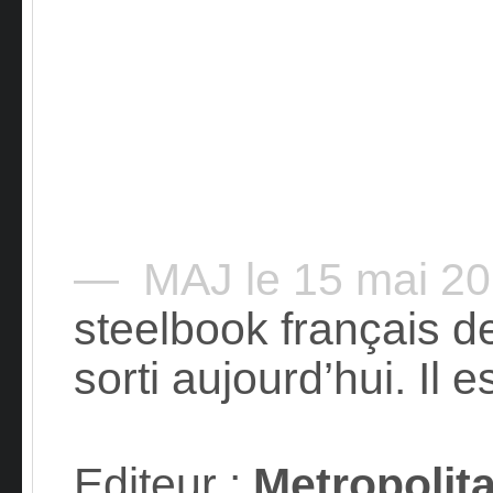
— MAJ le 15 mai 2
steelbook français d
sorti aujourd’hui. Il es
Editeur
:
Metropolit