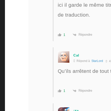
ici il garde le même t
de traduction.
Répondre
1
Cal
Répond à
StarLord
4
Qu’ils arrêtent de tout t
Répondre
1