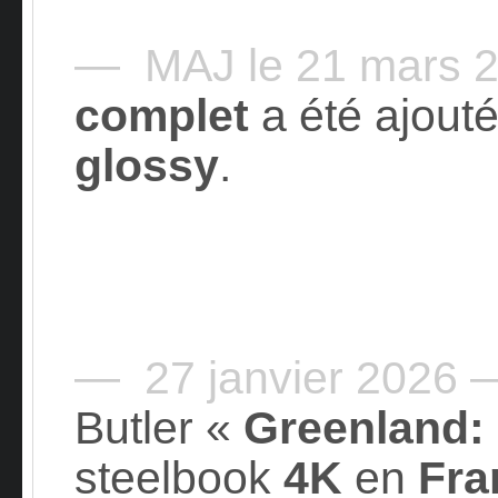
— MAJ le 21 mars 
complet
a été ajouté
glossy
.
— 27 janvier 2026 
Butler «
Greenland: 
steelbook
4K
en
Fra