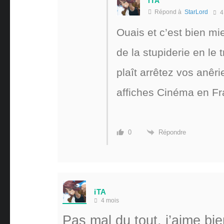
iTA
Répond à
StarLord
4
Ouais et c’est bien mi
de la stupiderie en le 
plaît arrêtez vos anêri
affiches Cinéma en Fra
Répondre
0
iTA
4 mois
Pas mal du tout, j’aime bi