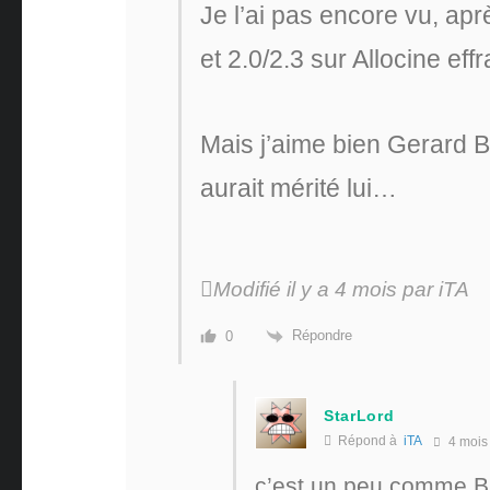
Je l’ai pas encore vu, apr
et 2.0/2.3 sur Allocine ef
Mais j’aime bien Gerard Bu
aurait mérité lui…
Modifié il y a 4 mois par iTA
Répondre
0
StarLord
Répond à
iTA
4 mois
c’est un peu comme Bru