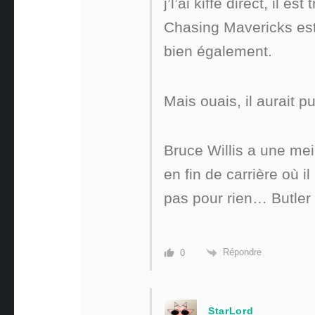
j’l’ai kiffé direct, il es
Chasing Mavericks est
bien également.
Mais ouais, il aurait 
Bruce Willis a une mei
en fin de carrière où il
pas pour rien… Butler c
Répondre
0
StarLord