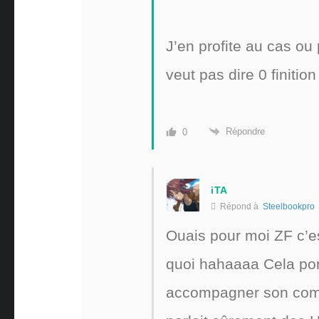
J’en profite au cas ou 
veut pas dire 0 finitio
Répondre
0
iTA
Répond à
Steelbookpro
Ouais pour moi ZF c’est
quoi hahaaaa Cela po
accompagner son commen