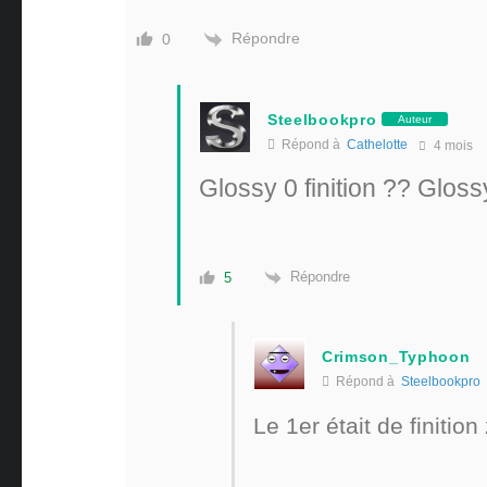
Répondre
0
Steelbookpro
Auteur
Répond à
Cathelotte
4 mois
Glossy 0 finition ?? Glossy 
Répondre
5
Crimson_Typhoon
Répond à
Steelbookpro
Le 1er était de finitio