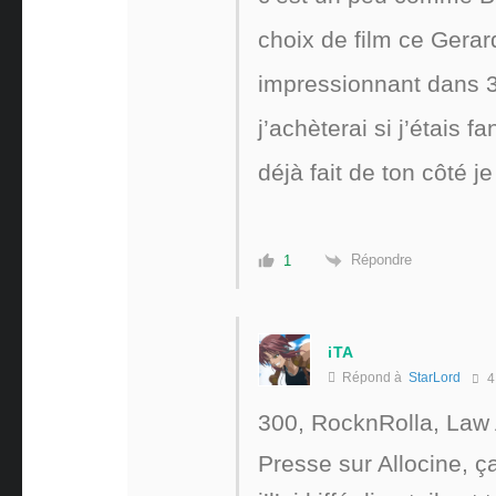
choix de film ce Gerard 
impressionnant dans 30
j’achèterai si j’étais f
déjà fait de ton côté 
Répondre
1
iTA
Répond à
StarLord
4
300,
RocknRolla, Law 
Presse sur Allocine, 