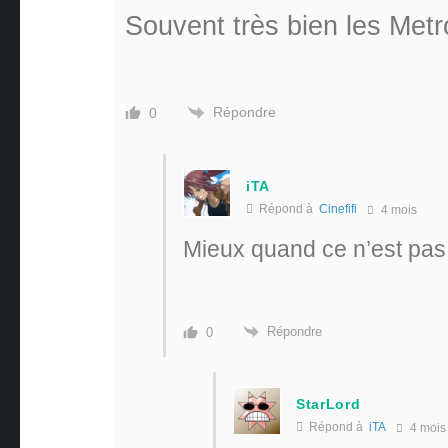
Souvent très bien les Metro
Répondre
0
iTA
Répond à
Cinefifi
4 mois
Mieux quand ce n’est pas 
Répondre
0
StarLord
Répond à
iTA
4 mois