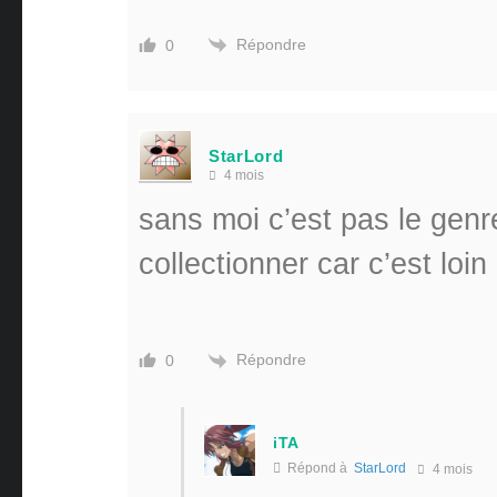
Répondre
0
StarLord
4 mois
sans moi c’est pas le genr
collectionner car c’est loin
Répondre
0
iTA
Répond à
StarLord
4 mois