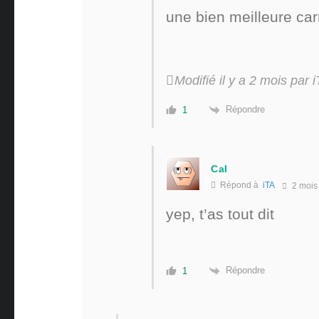
une bien meilleure car
Modifié il y a 2 mois par 
Répondre
1
Cal
Répond à
iTA
2 mois
yep, t’as tout dit
Répondre
1