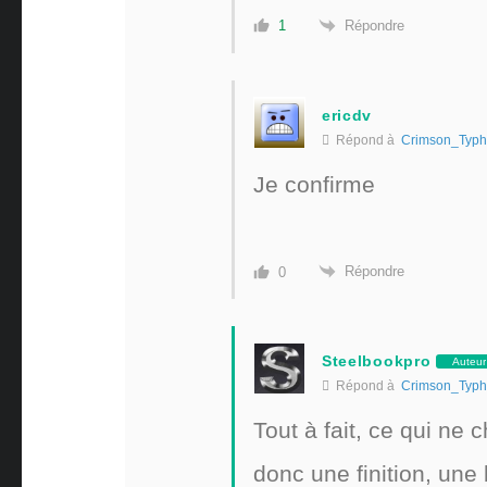
Répondre
1
ericdv
Répond à
Crimson_Typ
Je confirme
Répondre
0
Steelbookpro
Auteur
Répond à
Crimson_Typ
Tout à fait, ce qui ne 
donc une finition, un