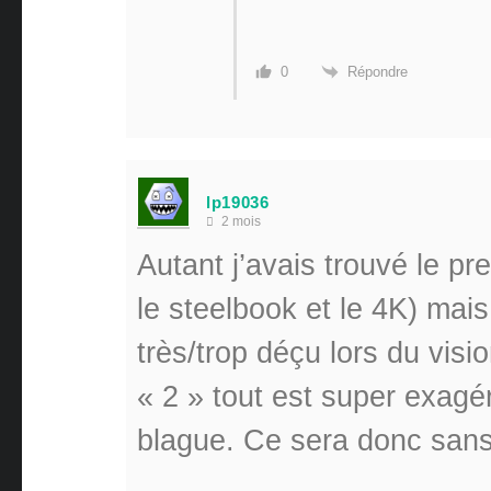
Répondre
0
lp19036
2 mois
Autant j’avais trouvé le pr
le steelbook et le 4K) mais
très/trop déçu lors du vi
« 2 » tout est super exagé
blague. Ce sera donc sans 