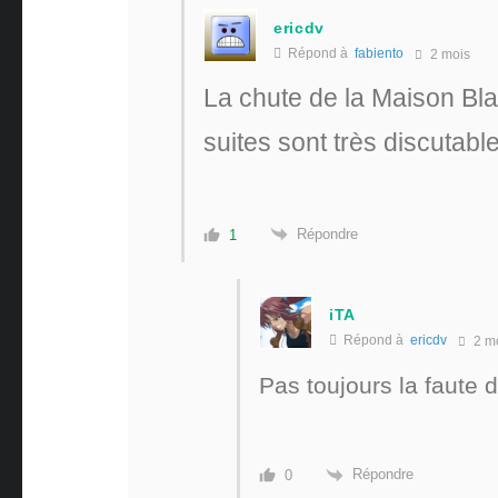
ericdv
Répond à
fabiento
2 mois
La chute de la Maison Bla
suites sont très discutab
Répondre
1
iTA
Répond à
ericdv
2 m
Pas toujours la faute
Répondre
0