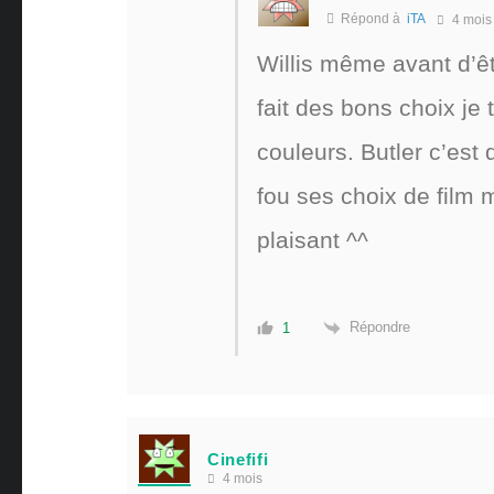
Répond à
iTA
4 mois
Willis même avant d’êt
fait des bons choix je 
couleurs. Butler c’est
fou ses choix de film m
plaisant ^^
Répondre
1
Cinefifi
4 mois