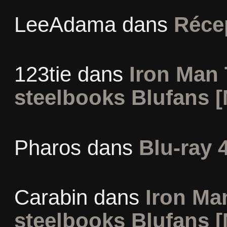
LeeAdama
dans
Réce
123tie
dans
Iron Man 
steelbooks Blufans [
Pharos
dans
Blu-ray 
Carabin
dans
Iron Man
steelbooks Blufans [