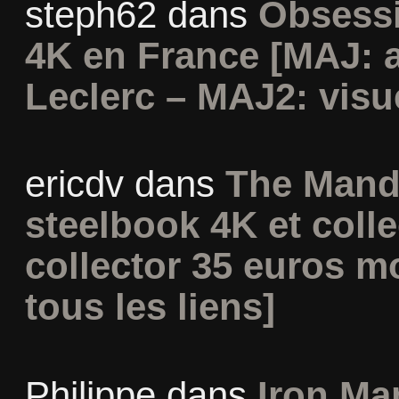
steph62
dans
Obsessi
4K en France [MAJ: 
Leclerc – MAJ2: visu
ericdv
dans
The Mand
steelbook 4K et coll
collector 35 euros m
tous les liens]
Philippe
dans
Iron Man