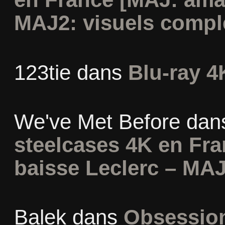
MAJ2: visuels compl
123tie
dans
Blu-ray 4
We've Met Before
dan
steelcases 4K en Fr
baisse Leclerc – MAJ
Balek
dans
Obsession