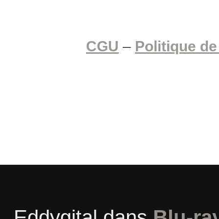
CGU
–
Politique de
Eddygital
dans
Blu-ra