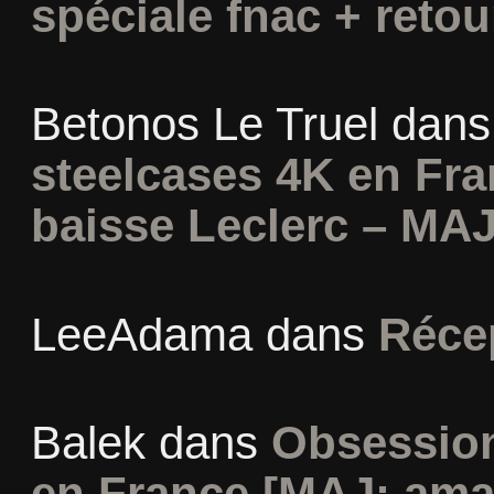
spéciale fnac + retou
Betonos Le Truel
dan
steelcases 4K en Fr
baisse Leclerc – MAJ
LeeAdama
dans
Réce
Balek
dans
Obsession
en France [MAJ: ama