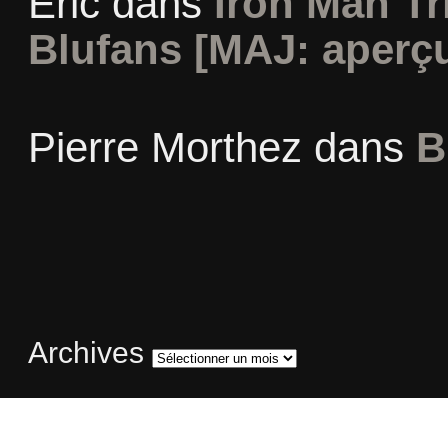
Eric
dans
Iron Man Tr
Blufans [MAJ: aperçu
Pierre Morthez
dans
B
Archives