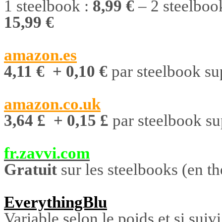
1 steelbook :
8,99 €
– 2 steelboo
15,99 €
amazon.es
4,11 €
+ 0,10 €
par steelbook su
amazon.co.uk
3,64 £ + 0,15 £
par steelbook s
fr.zavvi.com
Gratuit
sur les steelbooks (en th
EverythingBlu
Variable selon le poids et si suiv