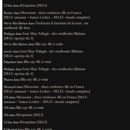
Réceptions [MAJ]
123tie
dans
Obsession : deux steelcases 4K en France
Rooky
dans
[MAJ: amazon + baisse Leclerc – MAJ2: visuels complets]
Nosferatu le fantôme de la nuit : un
We've Met Before
dans
steelbook 4K fnac
Iron Man Trilogie : des steelbooks Blufans
Philippe
dans
[MAJ: aperçu du 1]
Blu-ray 4K à venir
We've Met Before
dans
Iron Man Trilogie : des steelbooks Blufans
ericdv
dans
[MAJ: aperçu du 1]
Blu-ray 4K à venir
Palpatine
dans
Iron Man Trilogie : des steelbooks Blufans
Philippe
dans
[MAJ: aperçu du 1]
Blu-ray 4K à venir
Pharos
dans
Obsession : deux steelcases 4K en France
Shuracid
dans
[MAJ: amazon + baisse Leclerc – MAJ2: visuels complets]
Obsession : deux steelcases 4K en France [MAJ:
iTA
dans
amazon + baisse Leclerc – MAJ2: visuels complets]
Blu-ray 4K à venir
iTA
dans
Réceptions [MAJ]
iTA
dans
Réceptions [MAJ]
123tie
dans
Blu-ray 4K à venir
Eddygital
dans