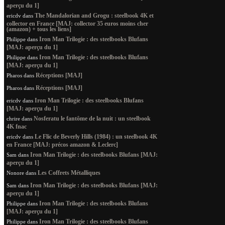
aperçu du 1]
The Mandalorian and Grogu : steelbook 4K et
ericdv
dans
collector en France [MAJ: collector 35 euros moins cher
(amazon) + tous les liens]
Iron Man Trilogie : des steelbooks Blufans
Philippe
dans
[MAJ: aperçu du 1]
Iron Man Trilogie : des steelbooks Blufans
Philippe
dans
[MAJ: aperçu du 1]
Réceptions [MAJ]
Pharos
dans
Réceptions [MAJ]
Pharos
dans
Iron Man Trilogie : des steelbooks Blufans
ericdv
dans
[MAJ: aperçu du 1]
Nosferatu le fantôme de la nuit : un steelbook
chrire
dans
4K fnac
Le Flic de Beverly Hills (1984) : un steelbook 4K
ericdv
dans
en France [MAJ: précos amazon & Leclerc]
Iron Man Trilogie : des steelbooks Blufans [MAJ:
Sam
dans
aperçu du 1]
Les Coffrets Métalliques
Nonore
dans
Iron Man Trilogie : des steelbooks Blufans [MAJ:
Sam
dans
aperçu du 1]
Iron Man Trilogie : des steelbooks Blufans
Philippe
dans
[MAJ: aperçu du 1]
Iron Man Trilogie : des steelbooks Blufans
Philippe
dans