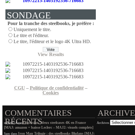
SONDAGE
Pour la tranche des steelbooks, je préfère :
Uniquement le titre.
Le titre et l'éditeur.
Le titre, l'éditeur et le logo 4K Ultra HD.
View Results
CGU
–
Politique de confidentialité
–
Cookies
COMMENTAIRES
ARCHIVE
RÉCENTS
Obsession : deux steelcases 4K en France
steph62
dans
Archives
[MAJ: amazon + baisse Leclerc – MAJ2: visuels complets]
Iron Man Trilogie : des steelbooks Blufans [MAJ:
Sam
dans