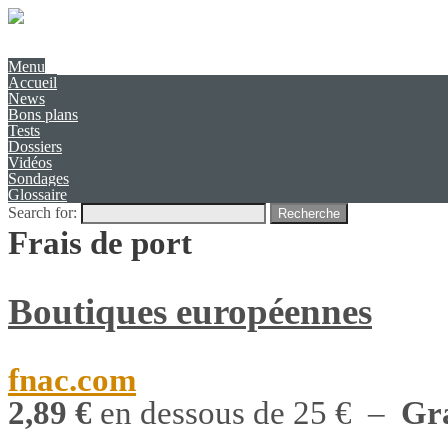
Présentation
Contact
Menu
Accueil
News
Bons plans
Tests
Dossiers
Vidéos
Sondages
Glossaire
Search for:
Recherche
Frais de port
Boutiques européennes
fnac.com
2,89 €
en dessous de 25 € –
Gra