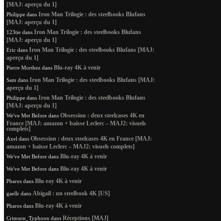
[MAJ: aperçu du 1]
Iron Man Trilogie : des steelbooks Blufans
Philippe
dans
[MAJ: aperçu du 1]
Iron Man Trilogie : des steelbooks Blufans
123tie
dans
[MAJ: aperçu du 1]
Iron Man Trilogie : des steelbooks Blufans [MAJ:
Eric
dans
aperçu du 1]
Blu-ray 4K à venir
Pierre Morthez
dans
Iron Man Trilogie : des steelbooks Blufans [MAJ:
Sam
dans
aperçu du 1]
Iron Man Trilogie : des steelbooks Blufans
Philippe
dans
[MAJ: aperçu du 1]
Obsession : deux steelcases 4K en
We've Met Before
dans
France [MAJ: amazon + baisse Leclerc – MAJ2: visuels
complets]
Obsession : deux steelcases 4K en France [MAJ:
Axel
dans
amazon + baisse Leclerc – MAJ2: visuels complets]
Blu-ray 4K à venir
We've Met Before
dans
Blu-ray 4K à venir
We've Met Before
dans
Blu-ray 4K à venir
Pharos
dans
Abigail : un steelbook 4K [US]
gaellr
dans
Blu-ray 4K à venir
Pharos
dans
Réceptions [MAJ]
Crimson_Typhoon
dans