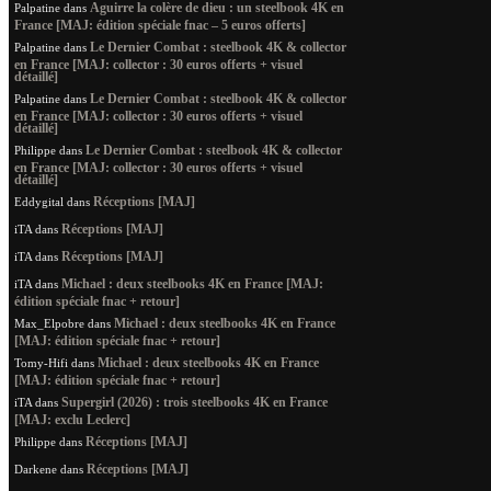
Aguirre la colère de dieu : un steelbook 4K en
Palpatine
dans
France [MAJ: édition spéciale fnac – 5 euros offerts]
Le Dernier Combat : steelbook 4K & collector
Palpatine
dans
en France [MAJ: collector : 30 euros offerts + visuel
détaillé]
Le Dernier Combat : steelbook 4K & collector
Palpatine
dans
en France [MAJ: collector : 30 euros offerts + visuel
détaillé]
Le Dernier Combat : steelbook 4K & collector
Philippe
dans
en France [MAJ: collector : 30 euros offerts + visuel
détaillé]
Réceptions [MAJ]
Eddygital
dans
Réceptions [MAJ]
iTA
dans
Réceptions [MAJ]
iTA
dans
Michael : deux steelbooks 4K en France [MAJ:
iTA
dans
édition spéciale fnac + retour]
Michael : deux steelbooks 4K en France
Max_Elpobre
dans
[MAJ: édition spéciale fnac + retour]
Michael : deux steelbooks 4K en France
Tomy-Hifi
dans
[MAJ: édition spéciale fnac + retour]
Supergirl (2026) : trois steelbooks 4K en France
iTA
dans
[MAJ: exclu Leclerc]
Réceptions [MAJ]
Philippe
dans
Réceptions [MAJ]
Darkene
dans