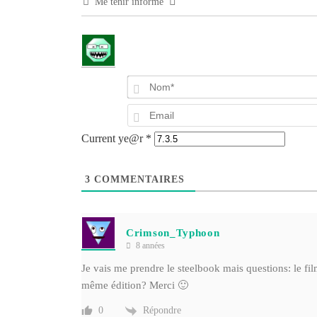
Me tenir informé
Current ye@r
*
3
COMMENTAIRES
Crimson_Typhoon
8 années
Je vais me prendre le steelbook mais questions: le fil
même édition? Merci 🙂
Répondre
0