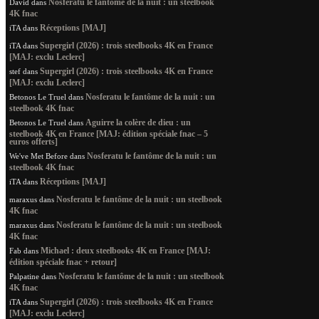
Nosferatu le fantôme de la nuit : un steelbook
David
dans
4K fnac
Réceptions [MAJ]
iTA
dans
Supergirl (2026) : trois steelbooks 4K en France
iTA
dans
[MAJ: exclu Leclerc]
Supergirl (2026) : trois steelbooks 4K en France
stef
dans
[MAJ: exclu Leclerc]
Nosferatu le fantôme de la nuit : un
Betonos Le Truel
dans
steelbook 4K fnac
Aguirre la colère de dieu : un
Betonos Le Truel
dans
steelbook 4K en France [MAJ: édition spéciale fnac – 5
euros offerts]
Nosferatu le fantôme de la nuit : un
We've Met Before
dans
steelbook 4K fnac
Réceptions [MAJ]
iTA
dans
Nosferatu le fantôme de la nuit : un steelbook
maraxus
dans
4K fnac
Nosferatu le fantôme de la nuit : un steelbook
maraxus
dans
4K fnac
Michael : deux steelbooks 4K en France [MAJ:
Fab
dans
édition spéciale fnac + retour]
Nosferatu le fantôme de la nuit : un steelbook
Palpatine
dans
4K fnac
Supergirl (2026) : trois steelbooks 4K en France
iTA
dans
[MAJ: exclu Leclerc]