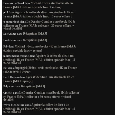
Michael : deux steelbooks 4K en
Betonos Le Truel
dans
France [MAJ: édition spéciale fnac + retour]
Aguirre la colère de dieu : un steelbook 4K en
phil
dans
France [MAJ: édition spéciale fnac – 5 euros offerts]
Le Dernier Combat : steelbook 4K &
johnmurdoch
dans
collector en France [MAJ: collector : 30 euros offerts +
visuel détaillé]
Réceptions [MAJ]
LeeAdama
dans
Réceptions [MAJ]
LeeAdama
dans
Michael : deux steelbooks 4K en France [MAJ:
Fab
dans
édition spéciale fnac + retour]
Aguirre la colère de dieu : un
moimemeenpersonne
dans
steelbook 4K en France [MAJ: édition spéciale fnac – 5
euros offerts]
Supergirl (2026) : trois steelbooks 4K en France
stef
dans
[MAJ: exclu Leclerc]
Eyes Wide Shut : un steelbook 4K en
Lord Herress
dans
France [MAJ: aperçu]
Réceptions [MAJ]
Palpatine
dans
Le Dernier Combat : steelbook 4K & collector
Cinefifi
dans
en France [MAJ: collector : 30 euros offerts + visuel
détaillé]
Aguirre la colère de dieu : un
We've Met Before
dans
steelbook 4K en France [MAJ: édition spéciale fnac – 5
euros offerts]