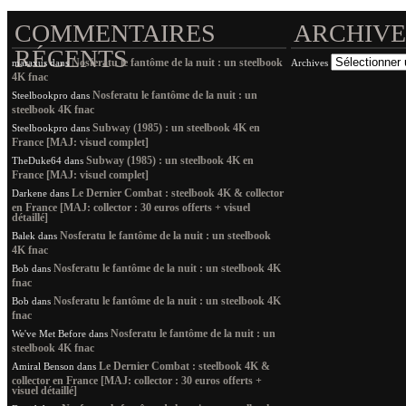
COMMENTAIRES
ARCHIVE
RÉCENTS
Nosferatu le fantôme de la nuit : un steelbook
maraxus
dans
Archives
4K fnac
Nosferatu le fantôme de la nuit : un
Steelbookpro
dans
steelbook 4K fnac
Subway (1985) : un steelbook 4K en
Steelbookpro
dans
France [MAJ: visuel complet]
Subway (1985) : un steelbook 4K en
TheDuke64
dans
France [MAJ: visuel complet]
Le Dernier Combat : steelbook 4K & collector
Darkene
dans
en France [MAJ: collector : 30 euros offerts + visuel
détaillé]
Nosferatu le fantôme de la nuit : un steelbook
Balek
dans
4K fnac
Nosferatu le fantôme de la nuit : un steelbook 4K
Bob
dans
fnac
Nosferatu le fantôme de la nuit : un steelbook 4K
Bob
dans
fnac
Nosferatu le fantôme de la nuit : un
We've Met Before
dans
steelbook 4K fnac
Le Dernier Combat : steelbook 4K &
Amiral Benson
dans
collector en France [MAJ: collector : 30 euros offerts +
visuel détaillé]