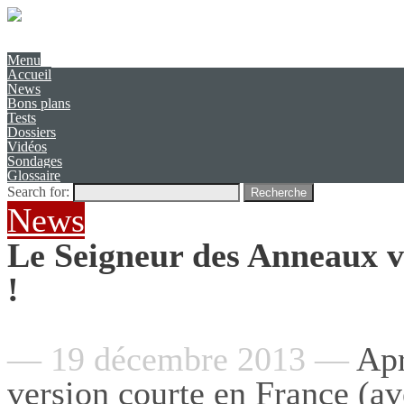
Présentation
Contact
Menu
Accueil
News
Bons plans
Tests
Dossiers
Vidéos
Sondages
Glossaire
Search for:
Recherche
News
Le Seigneur des Anneaux
!
— 19 décembre 2013 —
Apr
version courte en France (a