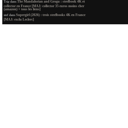
The Mandalorian and Grogu : steelbook 4K et
Trip
dans
collector en France [MAJ: collector 35 euros moins cher
(amazon) + tous les liens]
Supergirl (2026) : trois steelbooks 4K en France
stef
dans
[MAJ: exclu Leclerc]