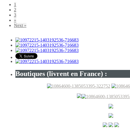
1
2
3
»
Next »
Boutiques (livrent en France) :