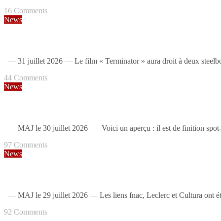
16
Comments
News
Terminator : deux steelbooks 4K [DE]
— 31 juillet 2026 — Le film « Terminator » aura droit à deux steel
44
Comments
News
Eyes Wide Shut : un steelbook 4K en France [MAJ: aperçu]
— MAJ le 30 juillet 2026 — Voici un aperçu : il est de finition spot-
97
Comments
News
Freddy L’Intégrale : un coffret métal 7 steelbooks 4K en France [MAJ: t
— MAJ le 29 juillet 2026 — Les liens fnac, Leclerc et Cultura o
92
Comments