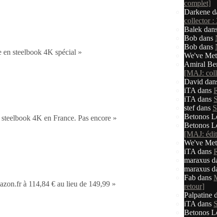
complet]
Darkene
d
collector :
Balek
dan
Bob
dans
Bob
dans
 en steelbook 4K spécial »
We've Met
Amiral Be
[MAJ: colle
David
dan
iTA
dans
éciale fnac – 5 euros offerts]
iTA
dans
S
stef
dans
S
Betonos L
 steelbook 4K en France. Pas encore »
Betonos L
[MAJ: éditi
We've Met
iTA
dans
: collector 35 euros moins cher (amazon) + tous les liens]
maraxus
d
maraxus
d
Fab
dans
M
on.fr à 114,84 € au lieu de 149,99 »
retour]
Palpatine
d
iTA
dans
S
Betonos L