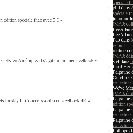
spéciale fn
 retour]
phil
dans
A
spéciale fn
johnmurd
édition spéciale fnac avec 5 € »
[MAJ: colle
LeeAdam
LeeAdam
Fab
dans
M
retour]
moimemee
[MAJ: éditi
s 4K en Amérique. Il s’agit du premier steelbook »
stef
dans
S
Lord Herr
Palpatine
d
Cinefifi
da
collector :
We've Met
[MAJ: éditi
Palpatine
d
Presley In Concert »sortira en steelbook 4K »
édition spé
Palpatine
d
collector :
Palpatine
d
collector :
Philippe
d