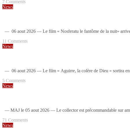
7
Comments
News
Nosferatu le fantôme de la nuit : un steelbook 4K fnac
— 06 aout 2026 — Le film « Nosferatu le fantôme de la nuit» arrive
11
Comments
News
Aguirre la colère de dieu : un steelbook 4K en France [MAJ: édition sp
— 06 aout 2026 — Le film « Aguirre, la colère de Dieu » sortira en
5
Comments
News
The Mandalorian and Grogu : steelbook 4K et collector en France [MAJ
— MAJ le 05 aout 2026 — Le collector est précommandable sur amaz
71
Comments
News