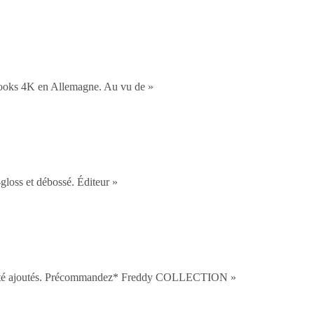
books 4K en Allemagne. Au vu de »
gloss et débossé. Éditeur »
ous les liens (ressortie)]
nt été ajoutés. Précommandez* Freddy COLLECTION »