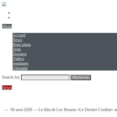
Présentation
Contact
Menu
Accueil
News
Bons plans
Tests
Dossiers
Vidéos
Sondages
Glossaire
Search for:
Recherche
News
Le Dernier Combat : steelbook 4K & collector en France [MAJ: collecto
— 06 aout 2026 — Le film de Luc Besson «Le Dernier Combat» aura