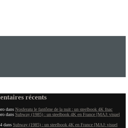
ntaires récents
pro
dans
Nosferatu le fantôme de la nuit : un steelbook 4K fnac
pro
dans
Subway (1985) : un steelbook 4K en France [MAJ: visuel
4
dans
Subway (1985) : un steelbook 4K en France [MAJ: visuel