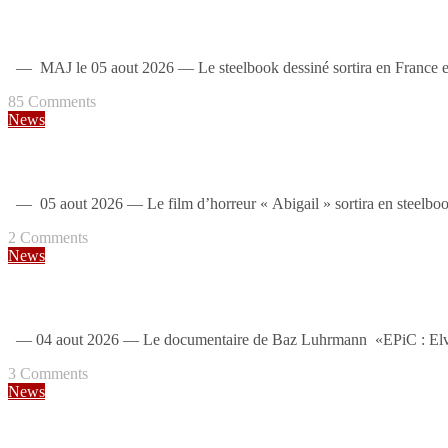
Michael : deux steelbooks 4K en France [MAJ: édition spéciale fnac +
— MAJ le 05 aout 2026 — Le steelbook dessiné sortira en France en 
85
Comments
News
Abigail : un steelbook 4K [US]
— 05 aout 2026 — Le film d’horreur « Abigail » sortira en steelbook
2
Comments
News
EPiC Elvis Presley In Concert : un steelbook 4K spécial fnac
— 04 aout 2026 — Le documentaire de Baz Luhrmann «EPiC : Elvis 
3
Comments
News
Hostel I & II : un coffret steelbooks 4K [US]