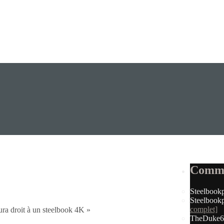
Comme
r : 30 euros offerts + visuel détaillé]
Steelbook
Steelbook
complet]
 droit à un steelbook 4K »
TheDuke6