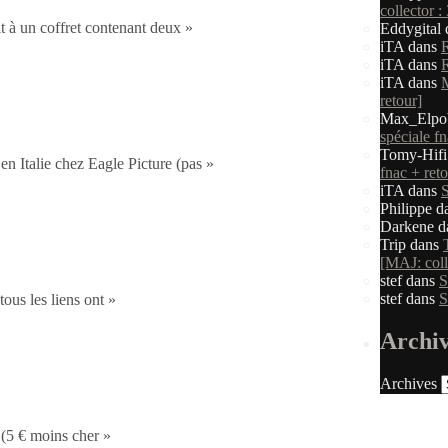
collector :
 à un coffret contenant deux »
Eddygital
iTA
dans
iTA
dans
iTA
dans
M
retour]
Max_Elpo
spéciale fn
Tomy-Hifi
 Italie chez Eagle Picture (pas »
fnac + reto
iTA
dans
S
Philippe
d
Darkene
d
Trip
dans
collector de retour – MAJ2: tous les liens + baisse amazon]
[MAJ: coll
stef
dans
S
stef
dans
S
ous les liens ont »
Archi
Archives
ltura]
 (5 € moins cher »