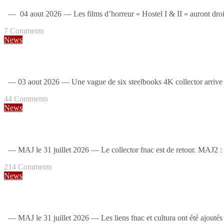
— 04 aout 2026 — Les films d’horreur « Hostel I & II » auront droit
7
Comments
News
Une vague de 6 steelbooks collectors (T2, Rambo…) [IT]
— 03 aout 2026 — Une vague de six steelbooks 4K collector arrive en
44
Comments
News
Kill Bill The Whole Bloody Affair : un steelbook 4K en France [MAJ: 
— MAJ le 31 juillet 2026 — Le collector fnac est de retour. MAJ2 : t
214
Comments
News
Le Secret du Lac : un steelbook en France [MAJ: lien fnac + baisse cu
— MAJ le 31 juillet 2026 — Les liens fnac et cultura ont été ajoutés