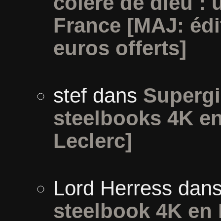
colère de dieu :
France [MAJ: édi
euros offerts]
stef
dans
Supergir
steelbooks 4K en
Leclerc]
Lord Herress
dan
steelbook 4K en 