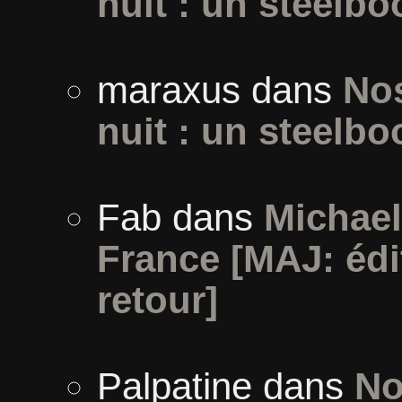
nuit : un steelbo
maraxus
dans
Nos
nuit : un steelbo
Fab
dans
Michael
France [MAJ: édi
retour]
Palpatine
dans
No