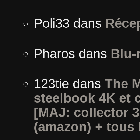
Poli33
dans
Récep
Pharos
dans
Blu-
123tie
dans
The M
steelbook 4K et 
[MAJ: collector 
(amazon) + tous l