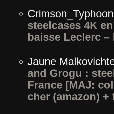
Crimson_Typhoon
steelcases 4K e
baisse Leclerc –
Jaune Malkovicht
and Grogu : stee
France [MAJ: col
cher (amazon) + t