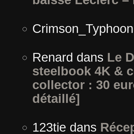
Crimson_Typhoon
Renard
dans
Le D
steelbook 4K & c
collector : 30 eur
détaillé]
123tie
dans
Récep