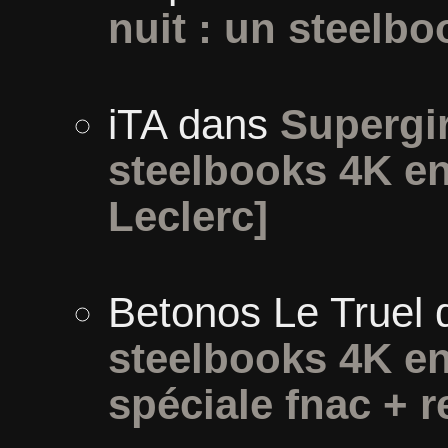
nuit : un steelbo
iTA
dans
Supergirl
steelbooks 4K en
Leclerc]
Betonos Le Truel
steelbooks 4K en
spéciale fnac + r