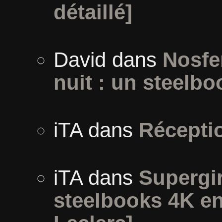
détaillé]
David
dans
Nosfe
nuit : un steelbo
iTA
dans
Récepti
iTA
dans
Supergirl
steelbooks 4K en