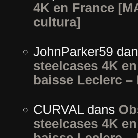
4K en France [MA
cultura]
JohnParker59
da
steelcases 4K e
baisse Leclerc –
CURVAL
dans
Ob
steelcases 4K e
baisse Leclerc –