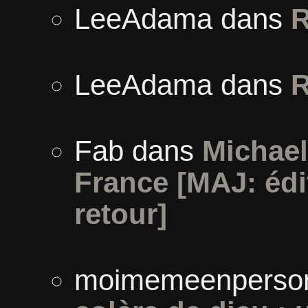
LeeAdama
dans
R
LeeAdama
dans
R
Fab
dans
Michael
France [MAJ: édi
retour]
moimemeenperso