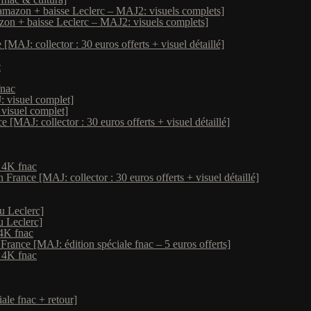
amazon + baisse Leclerc – MAJ2: visuels complets]
zon + baisse Leclerc – MAJ2: visuels complets]
MAJ: collector : 30 euros offerts + visuel détaillé]
c
fnac
 visuel complet]
visuel complet]
[MAJ: collector : 30 euros offerts + visuel détaillé]
k 4K fnac
France [MAJ: collector : 30 euros offerts + visuel détaillé]
u Leclerc]
u Leclerc]
 4K fnac
 France [MAJ: édition spéciale fnac – 5 euros offerts]
k 4K fnac
ale fnac + retour]