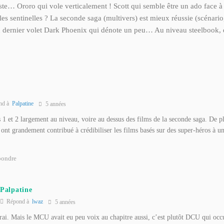
reste… Ororo qui vole verticalement ! Scott qui semble être un ado face à
es sentinelles ? La seconde saga (multivers) est mieux réussie (scénario
 dernier volet Dark Phoenix qui dénote un peu… Au niveau steelbook, 
nd à
Palpatine
5 années
s 1 et 2 largement au niveau, voire au dessus des films de la seconde saga. De 
ont grandement contribué à crédibiliser les films basés sur des super-héros à u
ondre
Palpatine
Répond à
lwaz
5 années
rai. Mais le MCU avait eu peu voix au chapitre aussi, c’est plutôt DCU qui occu