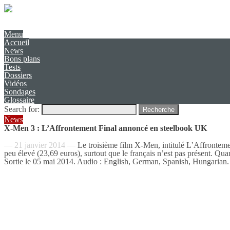
Présentation
Contact
Menu
Accueil
News
Bons plans
Tests
Dossiers
Vidéos
Sondages
Glossaire
Search for:
Recherche
News
X-Men 3 : L’Affrontement Final annoncé en steelbook UK
— 21 janvier 2014 —
Le troisième film X-Men, intitulé L’Affronteme
peu élevé (23,69 euros), surtout que le français n’est pas présent. Quant
Sortie le 05 mai 2014. Audio : English, German, Spanish, Hungarian.