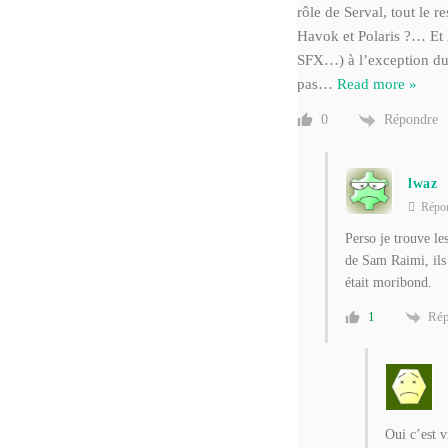
rôle de Serval, tout le 
Havok et Polaris ?… Et l
SFX…) à l’exception du
pas
…
Read more »
Répondre
0
lwaz
Répo
Perso je trouve le
de Sam Raimi, ils 
était moribond.
Rép
1
Oui c’est v