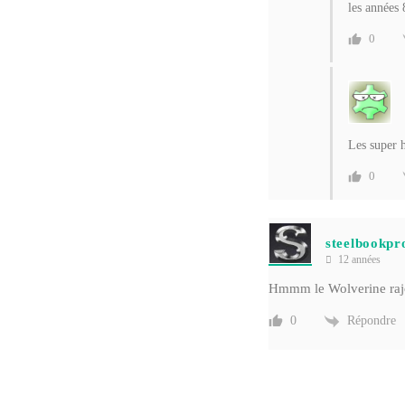
les années 
0
Les super 
0
steelbookpro
12 années
Hmmm le Wolverine rajout
Répondre
0