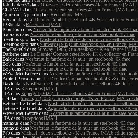
JohnParker59
dans
Obsession : deux steelcases 4K en France [MAJ: 
CURVAL
dans
Obsession : deux steelcases 4K en France [MAJ: ama
Crimson_Typhoon
dans
Réceptions [MAJ]
Renard
dans
Le Dernier Combat : steelbook 4K & collector en France [
123tie
dans
Réceptions [MAJ]
Piou-Piou
dans
Nosferatu le fantôme de la nuit : un steelbook 4K fna
maraxus
dans
Nosferatu le fantôme de la nuit : un steelbook 4K fnac
Steelbookpro
dans
Nosferatu le fantôme de la nuit : un steelbook 4K 
Steelbookpro
dans
Subway (1985) : un steelbook 4K en France [MAJ:
TheDuke64
dans
Subway (1985) : un steelbook 4K en France [MAJ: 
Darkene
dans
Le Dernier Combat : steelbook 4K & collector en France 
Balek
dans
Nosferatu le fantôme de la nuit : un steelbook 4K fnac
Bob
dans
Nosferatu le fantôme de la nuit : un steelbook 4K fnac
Bob
dans
Nosferatu le fantôme de la nuit : un steelbook 4K fnac
We've Met Before
dans
Nosferatu le fantôme de la nuit : un steelboo
Amiral Benson
dans
Le Dernier Combat : steelbook 4K & collector en 
David
dans
Nosferatu le fantôme de la nuit : un steelbook 4K fnac
iTA
dans
Réceptions [MAJ]
iTA
dans
Supergirl (2026) : trois steelbooks 4K en France [MAJ: excl
stef
dans
Supergirl (2026) : trois steelbooks 4K en France [MAJ: excl
Betonos Le Truel
dans
Nosferatu le fantôme de la nuit : un steelbook
Betonos Le Truel
dans
Aguirre la colère de dieu : un steelbook 4K en
We've Met Before
dans
Nosferatu le fantôme de la nuit : un steelboo
iTA
dans
Réceptions [MAJ]
maraxus
dans
Nosferatu le fantôme de la nuit : un steelbook 4K fnac
maraxus
dans
Nosferatu le fantôme de la nuit : un steelbook 4K fnac
Fab
dans
Michael : deux steelbooks 4K en France [MAJ: édition spéci
Palpatine
dans
Nosferatu le fantôme de la nuit : un steelbook 4K fnac