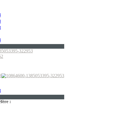
fère :