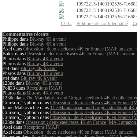
CGU
–
Politique de confidentialité
–
C
Commentaires récents
Philippe
dans
Blu-ray 4K à venir
Philippe
dans
Blu-ray 4K à venir
Axel
dans
Obsession : deux steelcases 4K en France [MAJ: amazon +
Balek
dans
Obsession : deux steelcases 4K en France [MAJ: amazon 
Pharos
dans
Blu-ray 4K à venir
Pharos
dans
Blu-ray 4K à venir
stef
dans
Blu-ray 4K à venir
Pharos
dans
Blu-ray 4K à venir
stef
dans
Blu-ray 4K à venir
123tie
dans
Blu-ray 4K à venir
Poli33
dans
Réceptions [MAJ]
Pharos
dans
Blu-ray 4K à venir
123tie
dans
The Mandalorian and Grogu : steelbook 4K et collector en
Crimson_Typhoon
dans
Obsession : deux steelcases 4K en France [
Jaune Malkovichte
dans
The Mandalorian and Grogu : steelbook 4K et
Crimson_Typhoon
dans
Obsession : deux steelcases 4K en France [
Crimson_Typhoon
dans
Obsession : deux steelcases 4K en France [
123tie
dans
Obsession : deux steelcases 4K en France [MAJ: amazon 
Axel
dans
Réceptions [MAJ]
Axel
dans
Obsession : deux steelcases 4K en France [MAJ: amazon +
Palpatine
dans
Peur Bleue : un steelbook 4K en France [MAJ: précos 