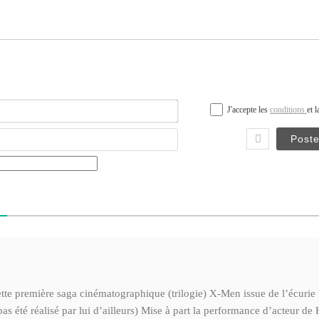
Nom*
J'accepte les
conditions
et 
Email
te première saga cinématographique (trilogie) X-Men issue de l’écurie 
pas été réalisé par lui d’ailleurs) Mise à part la performance d’acteur 