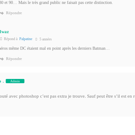
80 et 90… Mais le très grand public ne faisait pas cette distinction.
Répondre
lwaz
Répond à
Palpatine
5 années
héros même DC étaient mal en point après les derniers Batman…
Répondre
 .
Admin
é avec photoshop c’est pas extra je trouve. Sauf peut être s’il est en re