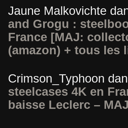
Jaune Malkovichte
da
and Grogu : steelboo
France [MAJ: collect
(amazon) + tous les l
Crimson_Typhoon
da
steelcases 4K en Fr
baisse Leclerc – MAJ