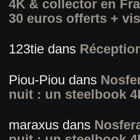
4K & collector en Fra
30 euros offerts + vis
123tie
dans
Réceptio
Piou-Piou
dans
Nosfer
nuit : un steelbook 4
maraxus
dans
Nosfera
nuit : un steelbook 4