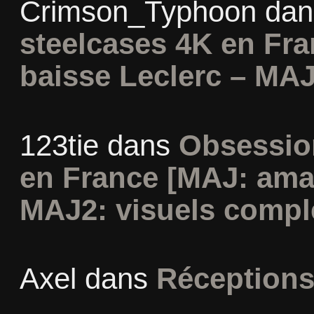
Crimson_Typhoon
da
steelcases 4K en Fr
baisse Leclerc – MAJ
123tie
dans
Obsession
en France [MAJ: ama
MAJ2: visuels compl
Axel
dans
Réceptions