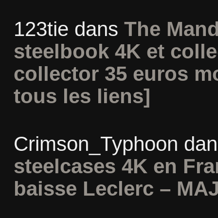
123tie
dans
The Mand
steelbook 4K et coll
collector 35 euros m
tous les liens]
Crimson_Typhoon
da
steelcases 4K en Fr
baisse Leclerc – MAJ