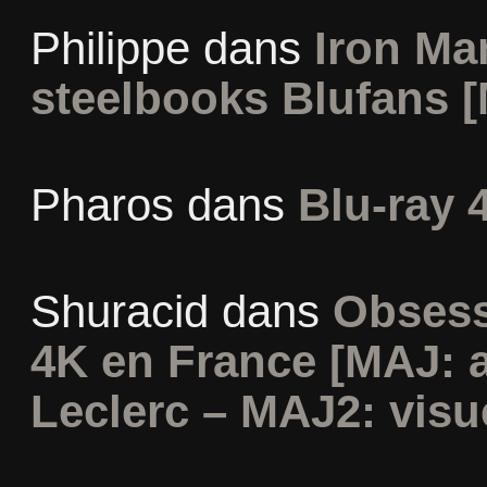
Philippe
dans
Iron Man
steelbooks Blufans [
Pharos
dans
Blu-ray 
Shuracid
dans
Obsess
4K en France [MAJ: 
Leclerc – MAJ2: visu