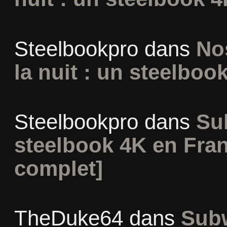
Steelbookpro
dans
No
la nuit : un steelboo
Steelbookpro
dans
Su
steelbook 4K en Fran
complet]
TheDuke64
dans
Subw