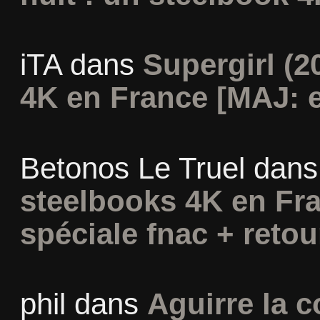
iTA
dans
Supergirl (2
4K en France [MAJ: e
Betonos Le Truel
dan
steelbooks 4K en Fra
spéciale fnac + retou
phil
dans
Aguirre la c