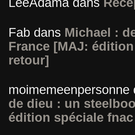
LeeAdama
dans
Réce
Fab
dans
Michael : d
France [MAJ: édition
retour]
moimemeenpersonne
de dieu : un steelbo
édition spéciale fnac