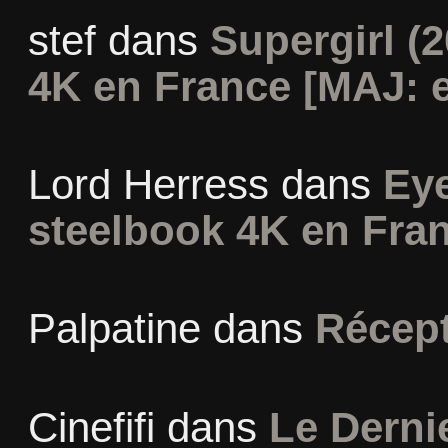
stef
dans
Supergirl (2
4K en France [MAJ: e
Lord Herress
dans
Eye
steelbook 4K en Fra
Palpatine
dans
Récept
Cinefifi
dans
Le Derni