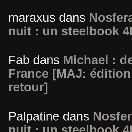
maraxus
dans
Nosfera
nuit : un steelbook 4
Fab
dans
Michael : d
France [MAJ: édition
retour]
Palpatine
dans
Nosfer
nuit : un steelbook 4