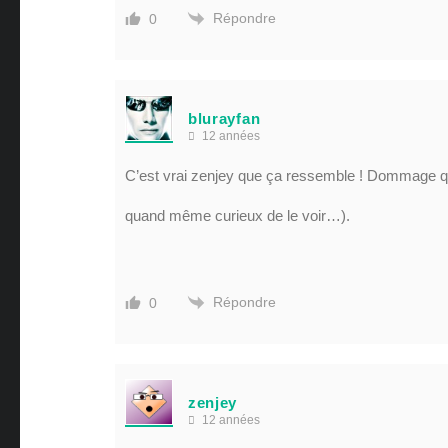
Répondre
0
blurayfan
12 années
C’est vrai zenjey que ça ressemble ! Dommage que 
quand même curieux de le voir…).
Répondre
0
zenjey
12 années