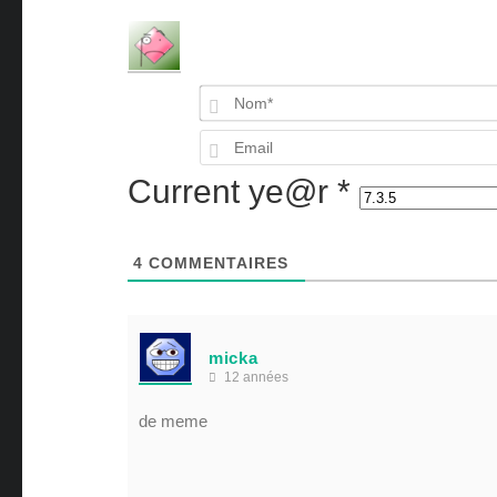
Current ye@r
*
4
COMMENTAIRES
micka
12 années
de meme