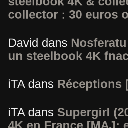
steelbook 4K & colle
collector : 30 euros o
David
dans
Nosferatu 
un steelbook 4K fna
iTA
dans
Réceptions 
iTA
dans
Supergirl (2
4K en France [MAJ: e