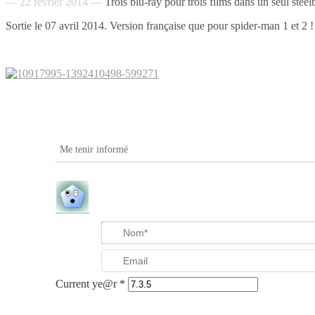
— 22 février 2014 —
Trois blu-ray pour trois films dans un seul steel
Sortie le 07 avril 2014. Version française que pour spider-man 1 et 2 !
Me tenir informé
Current ye@r
*