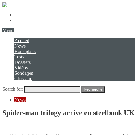
Présentation
Contact
Menu
Accueil
News
Bons plans
Tests
Dossiers
Vidéos
Sondages
Glossaire
Search for:
Recherche
News
Spider-man trilogy arrive en steelbook UK