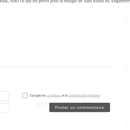
book, voici ce qui est prévu pour la trilogie de Sam Raimi en Angleterre
Nom*
J'accepte les
conditions
et la
confidentialité Politique
Email