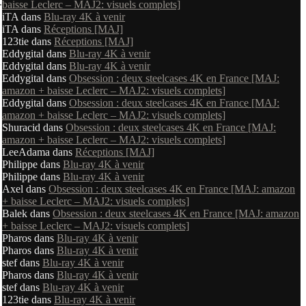
.
baisse Leclerc – MAJ2: visuels complets]
iTA
dans
Blu-ray 4K à venir
iTA
dans
Réceptions [MAJ]
123tie
dans
Réceptions [MAJ]
Eddygital
dans
Blu-ray 4K à venir
Eddygital
dans
Blu-ray 4K à venir
Eddygital
dans
Obsession : deux steelcases 4K en France [MAJ:
amazon + baisse Leclerc – MAJ2: visuels complets]
Eddygital
dans
Obsession : deux steelcases 4K en France [MAJ:
amazon + baisse Leclerc – MAJ2: visuels complets]
Shuracid
dans
Obsession : deux steelcases 4K en France [MAJ:
amazon + baisse Leclerc – MAJ2: visuels complets]
LeeAdama
dans
Réceptions [MAJ]
Philippe
dans
Blu-ray 4K à venir
Philippe
dans
Blu-ray 4K à venir
Axel
dans
Obsession : deux steelcases 4K en France [MAJ: amazon
+ baisse Leclerc – MAJ2: visuels complets]
Balek
dans
Obsession : deux steelcases 4K en France [MAJ: amazon
+ baisse Leclerc – MAJ2: visuels complets]
Pharos
dans
Blu-ray 4K à venir
Pharos
dans
Blu-ray 4K à venir
stef
dans
Blu-ray 4K à venir
Pharos
dans
Blu-ray 4K à venir
stef
dans
Blu-ray 4K à venir
123tie
dans
Blu-ray 4K à venir