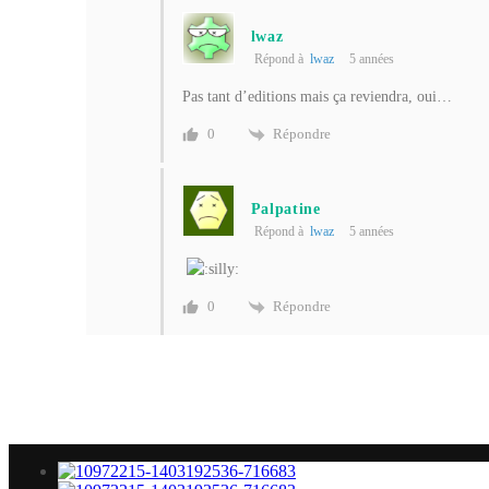
lwaz
Répond à
lwaz
5 années
Pas tant d’editions mais ça reviendra, oui…
Répondre
0
Palpatine
Répond à
lwaz
5 années
Répondre
0