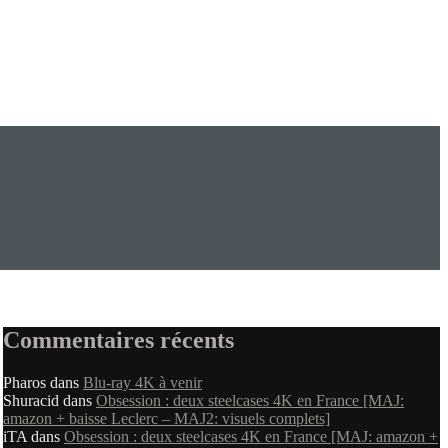
Commentaires récents
Pharos
dans
Blu-ray 4K à venir
Shuracid
dans
Obsession : deux steelcases 4K en France [MAJ:
amazon + baisse Leclerc – MAJ2: visuels complets]
iTA
dans
Obsession : deux steelcases 4K en France [MAJ: amazon +