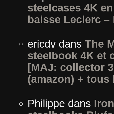
steelcases 4K e
baisse Leclerc –
ericdv
dans
The M
steelbook 4K et 
[MAJ: collector 
(amazon) + tous l
Philippe
dans
Iron