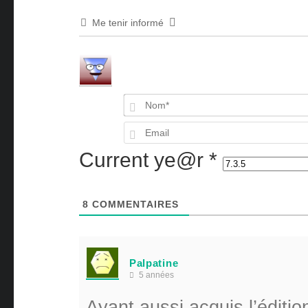
Me tenir informé
Current ye@r
*
8
COMMENTAIRES
Palpatine
5 années
Ayant aussi acquis l’éditio