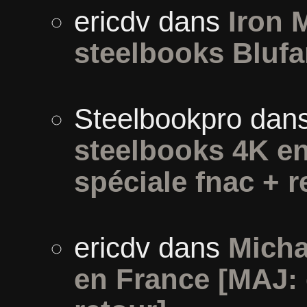
ericdv
dans
Iron 
steelbooks Blufa
Steelbookpro
dan
steelbooks 4K en
spéciale fnac + r
ericdv
dans
Micha
en France [MAJ: 