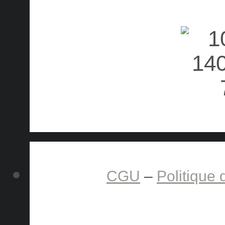
CGU
–
Politique 