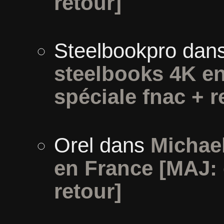
retour]
Steelbookpro
dan
steelbooks 4K en
spéciale fnac + r
Orel
dans
Michael
en France [MAJ: 
retour]