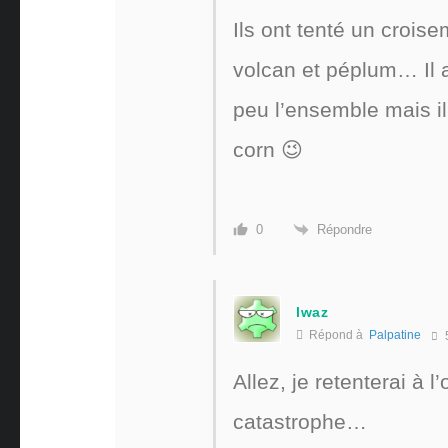
Ils ont tenté un crois
volcan et péplum… Il 
peu l’ensemble mais il
corn 😉
Répondre
0
lwaz
Répond à
Palpatine
Allez, je retenterai à l
catastrophe…