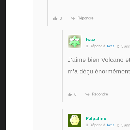
Répondre
0
lwaz
Répond à
lwaz
5 an
J’aime bien Volcano et
m’a déçu énormémen
Répondre
0
Palpatine
Répond à
lwaz
5 an