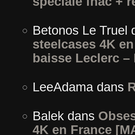
spéciale fnac + r
Betonos Le Truel
steelcases 4K e
baisse Leclerc –
LeeAdama
dans
R
Balek
dans
Obses
4K en France [M