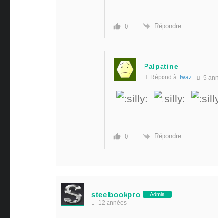
Répondre
0
Palpatine
Répond à
lwaz
5 an
Répondre
0
steelbookpro
Admin
12 années