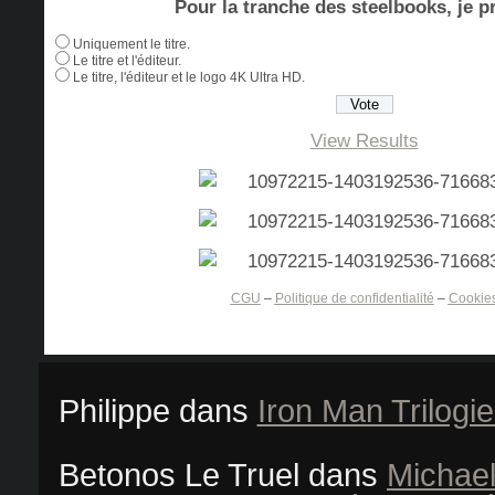
Pour la tranche des steelbooks, je pr
Uniquement le titre.
Le titre et l'éditeur.
Le titre, l'éditeur et le logo 4K Ultra HD.
View Results
CGU
–
Politique de confidentialité
–
Cookie
Philippe
dans
Iron Man Trilogi
Betonos Le Truel
dans
Michael