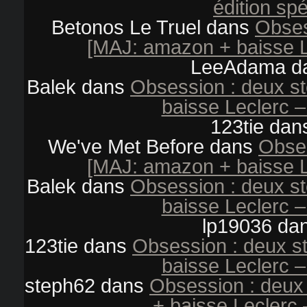
édition spé
Betonos Le Truel
dans
Obses
[MAJ: amazon + baisse L
LeeAdama
d
Balek
dans
Obsession : deux s
baisse Leclerc –
123tie
dan
We've Met Before
dans
Obses
[MAJ: amazon + baisse L
Balek
dans
Obsession : deux s
baisse Leclerc –
lp19036
da
123tie
dans
Obsession : deux s
baisse Leclerc –
steph62
dans
Obsession : deux
+ baisse Leclerc 