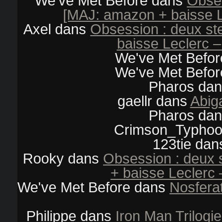
We've Met Before
dans
Obses
[MAJ: amazon + baisse L
Axel
dans
Obsession : deux s
baisse Leclerc –
We've Met Befor
We've Met Befor
Pharos
da
gaellr
dans
Abiga
Pharos
da
Crimson_Typho
123tie
dan
Rooky
dans
Obsession : deux 
+ baisse Leclerc 
We've Met Before
dans
Nosferat
Philippe
dans
Iron Man Trilogi