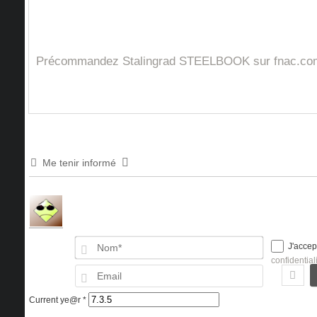
Précommandez Stalingrad STEELBOOK sur fnac.co
Me tenir informé
Nom*
J'accep
confidential
Email
Current ye@r
*