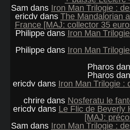
Sam
dans
Iron Man Trilogie : d
ericdv
dans
The Mandalorian an
France [MAJ: collector 35 euro
Philippe
dans
Iron Man Trilogi
Philippe
dans
Iron Man Trilogi
Pharos
da
Pharos
da
ericdv
dans
Iron Man Trilogie 
chrire
dans
Nosferatu le fan
ericdv
dans
Le Flic de Beverly 
[MAJ: préco
Sam
dans
Iron Man Trilogie : d