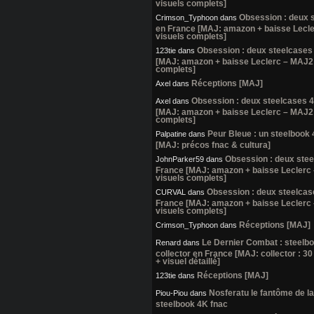
visuels complets]
Obsession : deux 
Crimson_Typhoon
dans
en France [MAJ: amazon + baisse Lecl
visuels complets]
Obsession : deux steelcases
123tie
dans
[MAJ: amazon + baisse Leclerc – MAJ2:
complets]
Réceptions [MAJ]
Axel
dans
Obsession : deux steelcases 
Axel
dans
[MAJ: amazon + baisse Leclerc – MAJ2:
complets]
Peur Bleue : un steelbook
Palpatine
dans
[MAJ: précos fnac & cultura]
Obsession : deux ste
JohnParker59
dans
France [MAJ: amazon + baisse Leclerc
visuels complets]
Obsession : deux steelcas
CURVAL
dans
France [MAJ: amazon + baisse Leclerc
visuels complets]
Réceptions [MAJ]
Crimson_Typhoon
dans
Le Dernier Combat : steelb
Renard
dans
collector en France [MAJ: collector : 30
+ visuel détaillé]
Réceptions [MAJ]
123tie
dans
Nosferatu le fantôme de la 
Piou-Piou
dans
steelbook 4K fnac