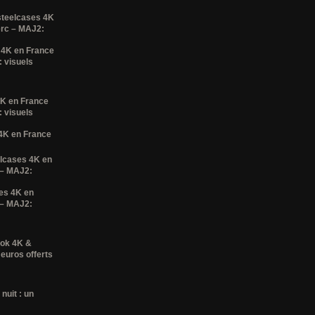
steelcases 4K
erc – MAJ2:
 4K en France
 visuels
4K en France
 visuels
 4K en France
elcases 4K en
 – MAJ2:
es 4K en
 – MAJ2:
ook 4K &
 euros offerts
nuit : un