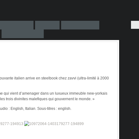
uvante italien arrive en steelbook chez zavvi (ultra-limité à 2000
e qui vient d’amenager dans un luxueux immeuble new-yorkais
les trois divinites malefiques qui gouvernent le monde. »
udio : English, Italian. Sous-titres : english.