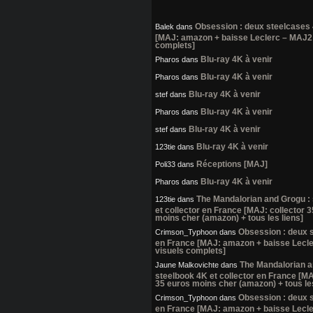
Obsession : deux steelcases
Balek
dans
[MAJ: amazon + baisse Leclerc – MAJ2:
complets]
Blu-ray 4K à venir
Pharos
dans
Blu-ray 4K à venir
Pharos
dans
Blu-ray 4K à venir
stef
dans
Blu-ray 4K à venir
Pharos
dans
Blu-ray 4K à venir
stef
dans
Blu-ray 4K à venir
123tie
dans
Réceptions [MAJ]
Poli33
dans
Blu-ray 4K à venir
Pharos
dans
The Mandalorian and Grogu :
123tie
dans
et collector en France [MAJ: collector 
moins cher (amazon) + tous les liens]
Obsession : deux 
Crimson_Typhoon
dans
en France [MAJ: amazon + baisse Lecl
visuels complets]
The Mandalorian a
Jaune Malkovichte
dans
steelbook 4K et collector en France [MA
35 euros moins cher (amazon) + tous les
Obsession : deux 
Crimson_Typhoon
dans
en France [MAJ: amazon + baisse Lecl