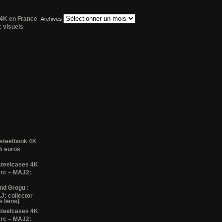
 4K en France
Archives
 visuels
 steelbook 4K
35 euros
steelcases 4K
erc – MAJ2:
nd Grogu :
J: collector
 liens]
steelcases 4K
erc – MAJ2: