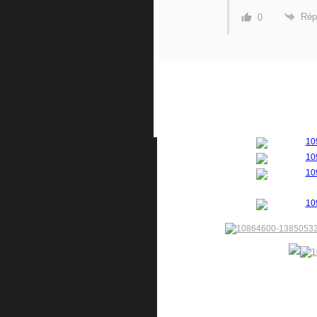
Rép
0