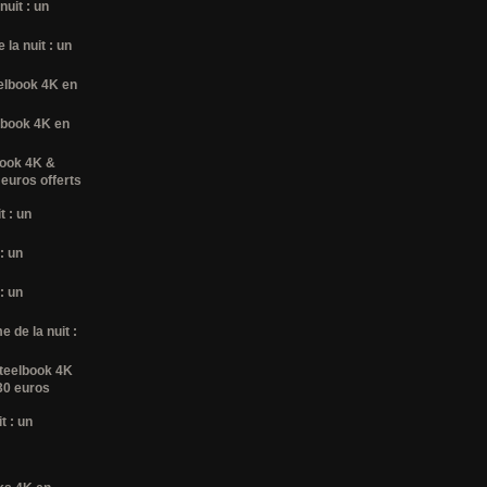
nuit : un
la nuit : un
elbook 4K en
lbook 4K en
book 4K &
 euros offerts
t : un
: un
: un
 de la nuit :
steelbook 4K
 30 euros
t : un