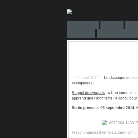
— 04 aout 2014 —
Le classique de l’épo
exemplaires).
Rappel du synopsis
: « Une jeune femm
apprend que l’architecte l’a concu pour 
Sortie prévue le 08 septembre 2014.
A
Précommandez Inferno sur zavvi.com