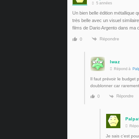
5 années
Un bien belle édition métallique 
très belle avec un visuel similair
films de Dario Argento dans ma c
Répondre
0
lwaz
Répond à
Pal
Il faut prévoir le budget 
doublonner car rareme
Répondre
0
Palpa
Répo
Je sais c’est pou