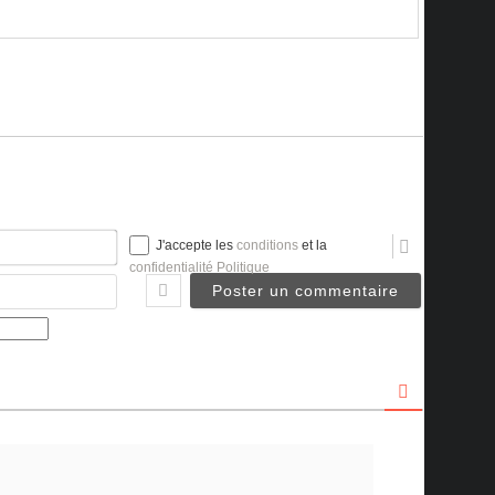
Nom*
J'accepte les
conditions
et la
confidentialité Politique
Email