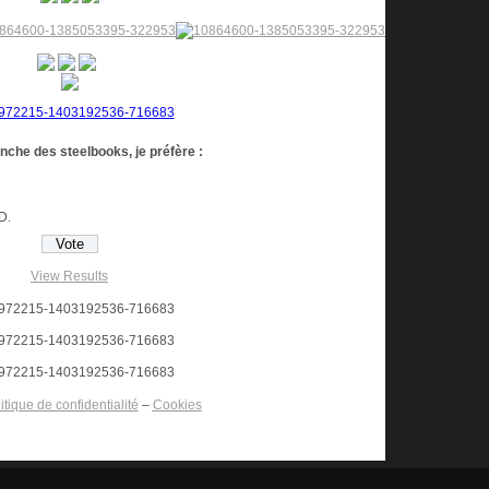
anche des steelbooks, je préfère :
HD.
View Results
itique de confidentialité
–
Cookies