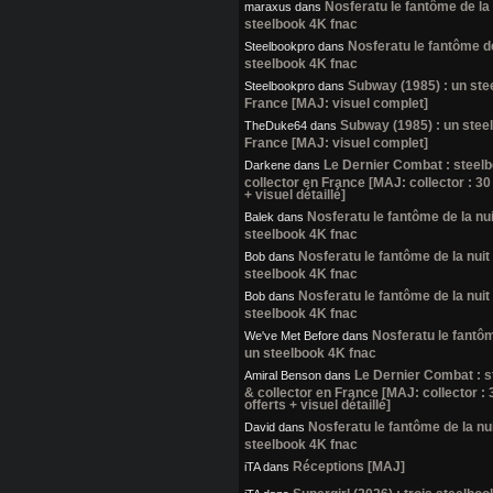
Nosferatu le fantôme de la 
maraxus
dans
steelbook 4K fnac
Nosferatu le fantôme de 
Steelbookpro
dans
steelbook 4K fnac
Subway (1985) : un ste
Steelbookpro
dans
France [MAJ: visuel complet]
Subway (1985) : un stee
TheDuke64
dans
France [MAJ: visuel complet]
Le Dernier Combat : steel
Darkene
dans
collector en France [MAJ: collector : 30
+ visuel détaillé]
Nosferatu le fantôme de la nui
Balek
dans
steelbook 4K fnac
Nosferatu le fantôme de la nuit 
Bob
dans
steelbook 4K fnac
Nosferatu le fantôme de la nuit 
Bob
dans
steelbook 4K fnac
Nosferatu le fantôme
We've Met Before
dans
un steelbook 4K fnac
Le Dernier Combat : 
Amiral Benson
dans
& collector en France [MAJ: collector :
offerts + visuel détaillé]
Nosferatu le fantôme de la nui
David
dans
steelbook 4K fnac
Réceptions [MAJ]
iTA
dans