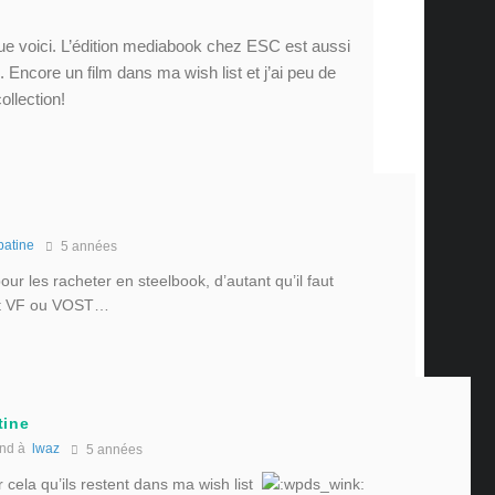
que voici. L’édition mediabook chez ESC est aussi
e. Encore un film dans ma wish list et j’ai peu de
ollection!
patine
5 années
pour les racheter en steelbook, d’autant qu’il faut
nt VF ou VOST…
tine
nd à
lwaz
5 années
r cela qu’ils restent dans ma wish list