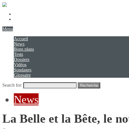
Présentation
Contact
Menu
Accueil
News
Bons plans
Tests
Dossiers
Vidéos
Sondages
Glossaire
Search for:
Recherche
News
La Belle et la Bête, le 