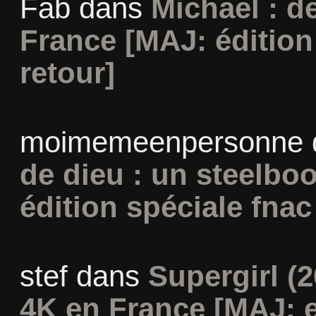
Fab
dans
Michael : d
France [MAJ: édition
retour]
moimemeenpersonne
de dieu : un steelbo
édition spéciale fnac
stef
dans
Supergirl (2
4K en France [MAJ: e