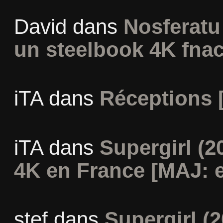
David
dans
Nosferatu 
un steelbook 4K fna
iTA
dans
Réceptions 
iTA
dans
Supergirl (2
4K en France [MAJ: e
stef
dans
Supergirl (2