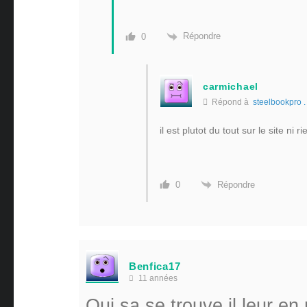
Répondre
0
carmichael
Répond à
steelbookpro .
il est plutot du tout sur le site ni 
Répondre
0
Benfica17
11 années
Oui sa se trouve il leur en 