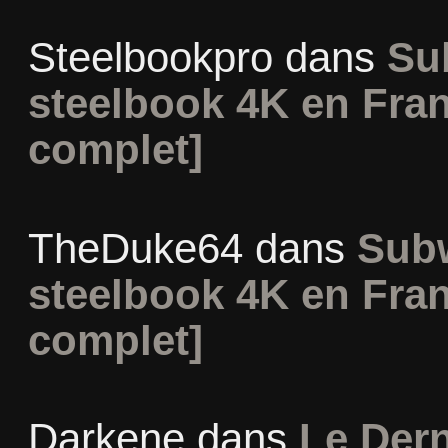
Steelbookpro
dans
Su
steelbook 4K en Fran
complet]
TheDuke64
dans
Subw
steelbook 4K en Fran
complet]
Darkene
dans
Le Dern