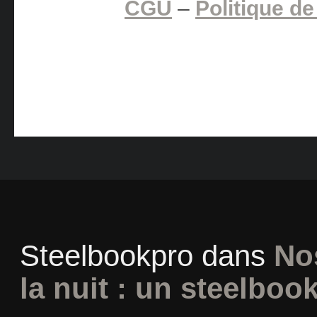
CGU
–
Politique de
Steelbookpro
dans
No
la nuit : un steelboo