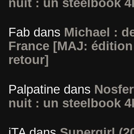
nuit : un steelbook 4
Fab
dans
Michael : d
France [MAJ: édition
retour]
Palpatine
dans
Nosfer
nuit : un steelbook 4
iTA
dans
Supergirl (2