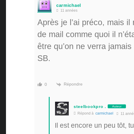
carmichael
11 années
Après je l’ai préco, mais il 
de mail comme quoi il n’ét
être qu’on ne verra jamais 
SB.
Répondre
0
steelbookpro .
Auteur
Répond à
carmichael
11 anné
Il est encore un peu tôt, t