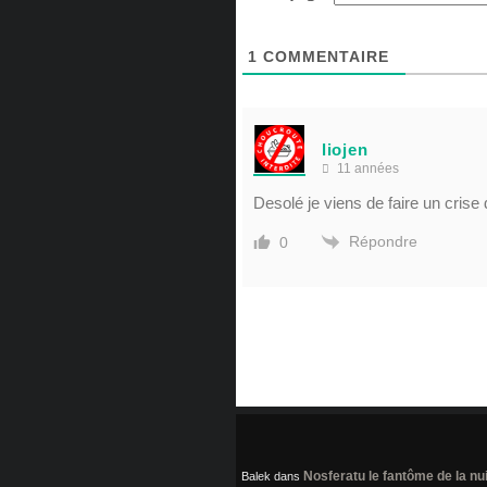
1
COMMENTAIRE
liojen
11 années
Desolé je viens de faire un crise 
Répondre
0
Nosferatu le fantôme de la nui
Balek
dans