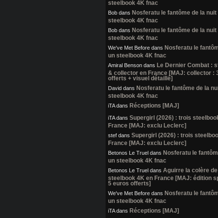
steelbook 4K fnac
Nosferatu le fantôme de la nuit 
Bob
dans
steelbook 4K fnac
Nosferatu le fantôme de la nuit 
Bob
dans
steelbook 4K fnac
Nosferatu le fantôme
We've Met Before
dans
un steelbook 4K fnac
Le Dernier Combat : 
Amiral Benson
dans
& collector en France [MAJ: collector :
offerts + visuel détaillé]
Nosferatu le fantôme de la nui
David
dans
steelbook 4K fnac
Réceptions [MAJ]
iTA
dans
Supergirl (2026) : trois steelbo
iTA
dans
France [MAJ: exclu Leclerc]
Supergirl (2026) : trois steelb
stef
dans
France [MAJ: exclu Leclerc]
Nosferatu le fantôme
Betonos Le Truel
dans
un steelbook 4K fnac
Aguirre la colère de
Betonos Le Truel
dans
steelbook 4K en France [MAJ: édition s
5 euros offerts]
Nosferatu le fantôme
We've Met Before
dans
un steelbook 4K fnac
Réceptions [MAJ]
iTA
dans