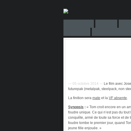
— 05 octobre 2014 —
Le film avec Jose
futurepak (metalpak, steelpack, non ste
La finition sera
mate
et la
VF absente
.
Synopsis
:
« Tom croit encore en un am
foudre unique. Ce qui n’est pas du tou
conquête, armé de toute sa force et de
foudre tombe le premier jour, quand To
jeune fille enjouée. »