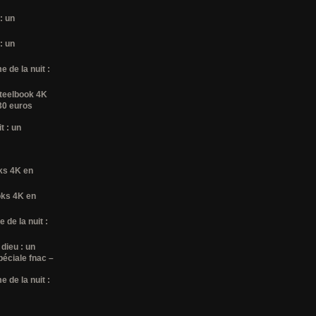
: un
: un
 de la nuit :
steelbook 4K
 30 euros
t : un
oks 4K en
ooks 4K en
 de la nuit :
 dieu : un
péciale fnac –
 de la nuit :