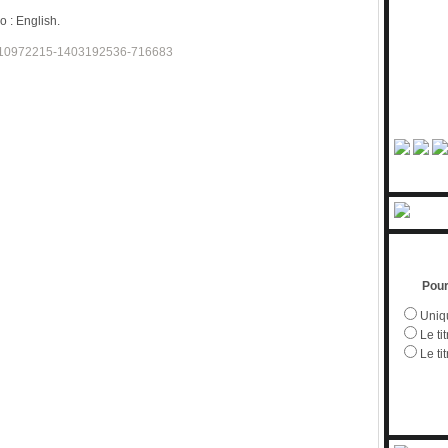
o : English.
Pour
Uniqu
Le tit
Le ti