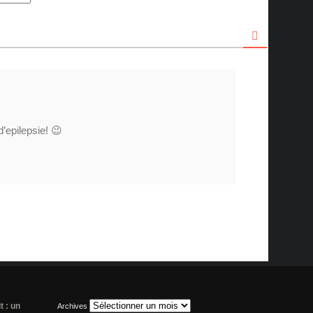
d’epilepsie! 😉
t : un
Archives