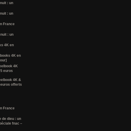
nuit : un
nuit : un
en France
nuit : un
oks 4K en
lbooks 4K en
tour]
teelbook 4K
 5 euros
eelbook 4K &
 euros offerts
en France
e de dieu : un
péciale fnac –