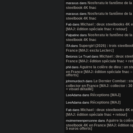
Nosferatu le fantôme de la 
maraxus
dans
steelbook 4K fnac
Nosferatu le fantôme de la 
maraxus
dans
steelbook 4K fnac
Michael : deux steelbooks 4K 
Fab
dans
[MAJ: édition spéciale fnac + retour]
Nosferatu le fantôme de la 
Palpatine
dans
steelbook 4K fnac
Supergirl (2026) : trois steelbo
iTA
dans
France [MAJ: exclu Leclerc]
Michael : deux stee
Betonos Le Truel
dans
France [MAJ: édition spéciale fnac + re
Aguirre la colère de dieu : un s
phil
dans
en France [MAJ: édition spéciale fnac –
offerts]
Le Dernier Combat : st
johnmurdoch
dans
collector en France [MAJ: collector : 30
+ visuel détaillé]
Réceptions [MAJ]
LeeAdama
dans
Réceptions [MAJ]
LeeAdama
dans
Michael : deux steelbooks 4K 
Fab
dans
[MAJ: édition spéciale fnac + retour]
Aguirre la colèr
moimemeenpersonne
dans
steelbook 4K en France [MAJ: édition s
5 euros offerts]