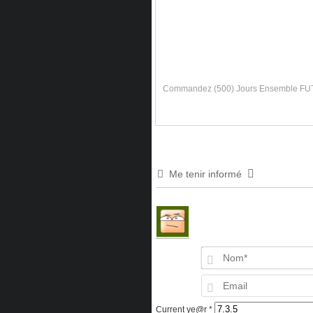
Commandez (500) Jours Ensemble FU
Me tenir informé
Current ye@r
*