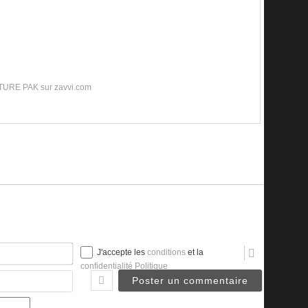
TURE PAK sur zavvi.com
Nom*
J'accepte les
conditions
et la
confidentialité Politique
Email