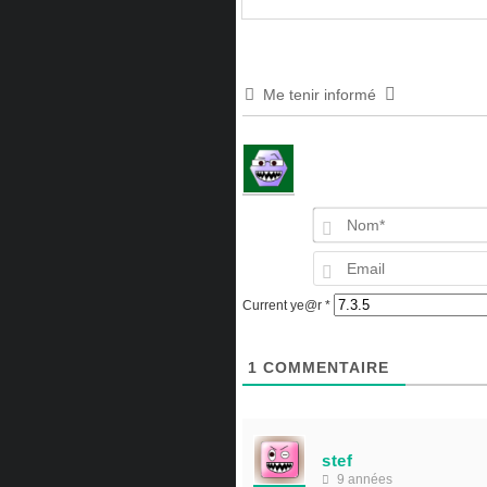
Me tenir informé
Current ye@r
*
1
COMMENTAIRE
stef
9 années