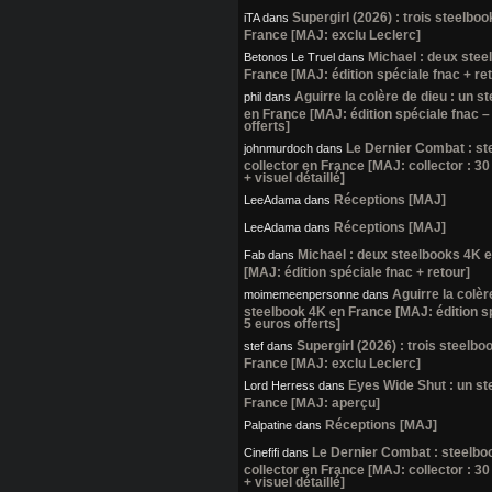
Supergirl (2026) : trois steelbo
iTA
dans
France [MAJ: exclu Leclerc]
Michael : deux stee
Betonos Le Truel
dans
France [MAJ: édition spéciale fnac + re
Aguirre la colère de dieu : un s
phil
dans
en France [MAJ: édition spéciale fnac –
offerts]
Le Dernier Combat : st
johnmurdoch
dans
collector en France [MAJ: collector : 30
+ visuel détaillé]
Réceptions [MAJ]
LeeAdama
dans
Réceptions [MAJ]
LeeAdama
dans
Michael : deux steelbooks 4K 
Fab
dans
[MAJ: édition spéciale fnac + retour]
Aguirre la colèr
moimemeenpersonne
dans
steelbook 4K en France [MAJ: édition s
5 euros offerts]
Supergirl (2026) : trois steelb
stef
dans
France [MAJ: exclu Leclerc]
Eyes Wide Shut : un st
Lord Herress
dans
France [MAJ: aperçu]
Réceptions [MAJ]
Palpatine
dans
Le Dernier Combat : steelbo
Cinefifi
dans
collector en France [MAJ: collector : 30
+ visuel détaillé]