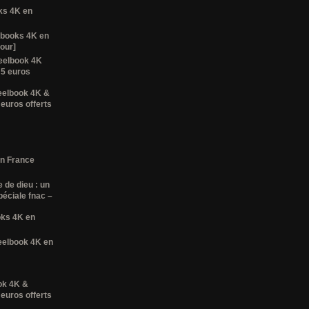
oks 4K en
lbooks 4K en
tour]
teelbook 4K
 5 euros
eelbook 4K &
 euros offerts
en France
e de dieu : un
péciale fnac –
ooks 4K en
eelbook 4K en
ok 4K &
 euros offerts