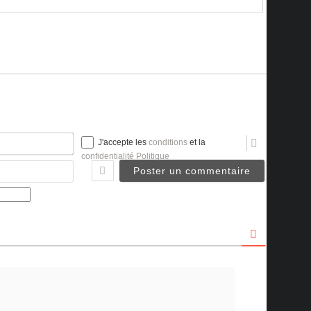
Nom*
J'accepte les
conditions
et la
confidentialité Politique
Email