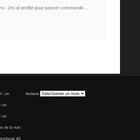
vi : j’en ai profité pour passer commande…
t : un
Archives
: un
: un
 de la nuit :
steelbook 4K