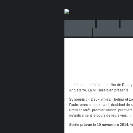
— 19 octobre 2014 —
Le film de Ridley 
Angleterre. La
VF sera bien présente
.
Synopsis
:
« Deux amies, Thelma et Lou
l’autre avec son petit ami, décident de 
Premier arrêt, premier saloon, premier
définitivement le cours de leurs vies. »
Sortie prévue le 10 novembre 2014.
Au