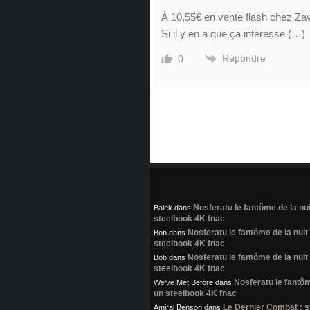
À 10,55€ en vente flash chez Zav
Si il y en a que ça intéresse (…)
Répondre
0
Nosferatu le fantôme de la nui
Balek
dans
steelbook 4K fnac
Nosferatu le fantôme de la nuit 
Bob
dans
steelbook 4K fnac
Nosferatu le fantôme de la nuit 
Bob
dans
steelbook 4K fnac
Nosferatu le fantôme
We've Met Before
dans
un steelbook 4K fnac
Le Dernier Combat : 
Amiral Benson
dans