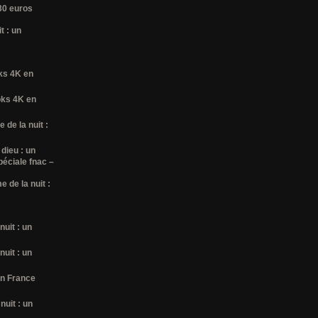
 30 euros
t : un
oks 4K en
ooks 4K en
 de la nuit :
 dieu : un
péciale fnac –
 de la nuit :
nuit : un
nuit : un
en France
nuit : un