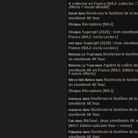
& collector en France [MAJ: collector :
offerts + visuel détaillé]
Nosferatu le fantôme de la nui
David
dans
steelbook 4K fnac
Réceptions [MAJ]
iTA
dans
Supergirl (2026) : trois steelbo
iTA
dans
France [MAJ: exclu Leclerc]
Supergirl (2026) : trois steelb
stef
dans
France [MAJ: exclu Leclerc]
Nosferatu le fantôme
Betonos Le Truel
dans
un steelbook 4K fnac
Aguirre la colère de
Betonos Le Truel
dans
steelbook 4K en France [MAJ: édition s
5 euros offerts]
Nosferatu le fantôme
We've Met Before
dans
un steelbook 4K fnac
Réceptions [MAJ]
iTA
dans
Nosferatu le fantôme de la 
maraxus
dans
steelbook 4K fnac
Nosferatu le fantôme de la 
maraxus
dans
steelbook 4K fnac
Michael : deux steelbooks 4K 
Fab
dans
[MAJ: édition spéciale fnac + retour]
Nosferatu le fantôme de la 
Palpatine
dans
steelbook 4K fnac