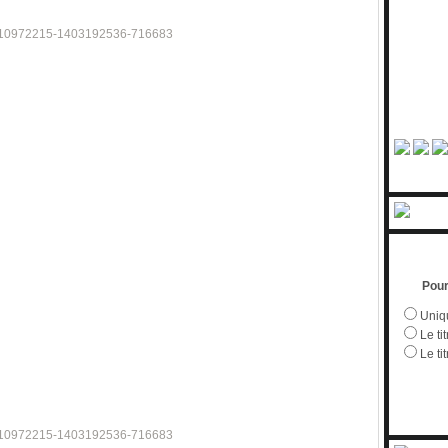
Pour
Uniqu
Le tit
Le ti