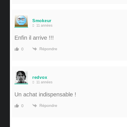
Smokeur
11 années
Enfin il arrive !!!
Répondre
0
redvox
11 années
Un achat indispensable !
Répondre
0