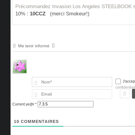
Précommandez Invasion Los Angeles STEELBOOK s
10% :
10CCZ
(merci Smokeur!)
Me tenir informé
Nom*
J'accep
confidential
Email
Current ye@r
*
10
COMMENTAIRES