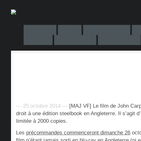
— 25 octobre 2014 —
[MAJ VF] Le film de John Carp
droit à une édition steelbook en Angleterre. Il s’agit 
limitée à 2000 copies.
Les
précommandes commenceront dimanche 26
octo
film n’étant jamais sorti en blu-ray en Angleterre (ni