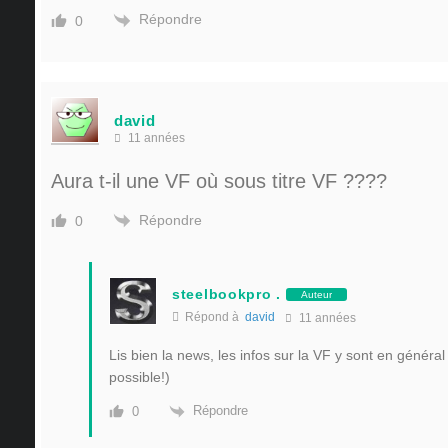
Répondre
0
david
11 années
Aura t-il une VF où sous titre VF ????
Répondre
0
steelbookpro .
Auteur
Répond à
david
11 années
Lis bien la news, les infos sur la VF y sont en généra
possible!)
Répondre
0