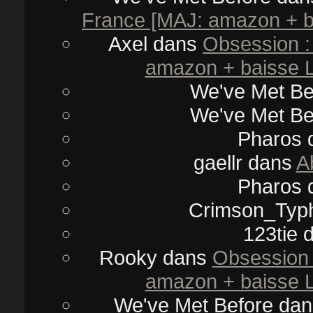
France [MAJ: amazon + ba
Axel
dans
Obsession :
amazon + baisse L
We've Met Be
We've Met Be
Pharos
gaellr
dans
A
Pharos
Crimson_Typ
123tie
d
Rooky
dans
Obsession 
amazon + baisse L
We've Met Before
da