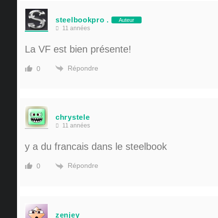
steelbookpro .
Auteur
11 années
La VF est bien présente!
Répondre
0
chrystele
11 années
y a du francais dans le steelbook
Répondre
0
zenjey