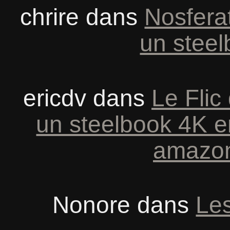
chrire
dans
Nosferat
un steel
ericdv
dans
Le Flic
un steelbook 4K e
amazon
Nonore
dans
Les