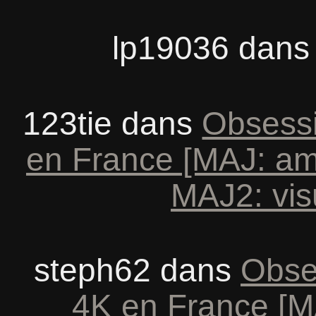
lp19036
dan
123tie
dans
Obsessi
en France [MAJ: am
MAJ2: vis
steph62
dans
Obse
4K en France [M