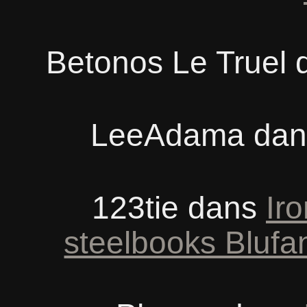
Betonos Le Truel
LeeAdama
da
123tie
dans
Iro
steelbooks Blufa