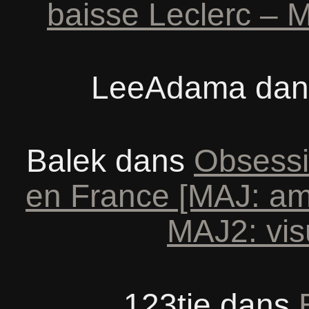
baisse Leclerc – M
LeeAdama
da
Balek
dans
Obsessi
en France [MAJ: am
MAJ2: vis
123tie
dans