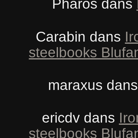
Pharos
dans
Carabin
dans
Ir
steelbooks Blufa
maraxus
dan
ericdv
dans
Iro
steelbooks Blufa