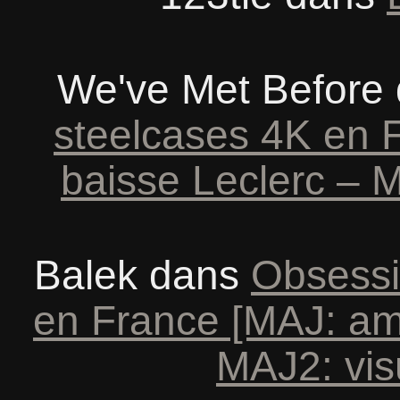
We've Met Before
steelcases 4K en 
baisse Leclerc – M
Balek
dans
Obsessi
en France [MAJ: am
MAJ2: vis