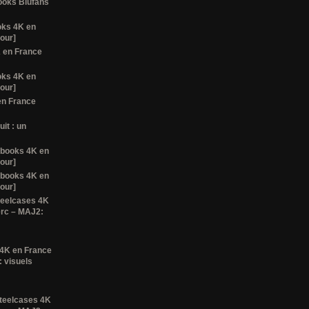
books Blufans
oks 4K en
tour]
K en France
oks 4K en
tour]
en France
it : un
lbooks 4K en
tour]
lbooks 4K en
tour]
teelcases 4K
erc – MAJ2:
 4K en France
 visuels
steelcases 4K