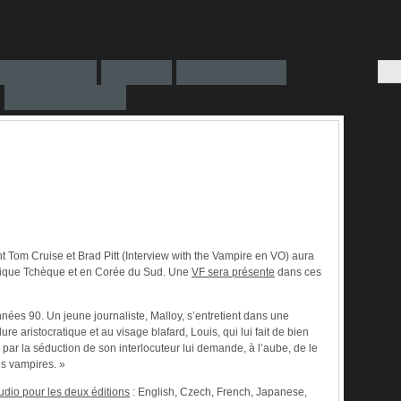
t Tom Cruise et Brad Pitt (Interview with the Vampire en VO) aura
blique Tchèque et en Corée du Sud. Une
VF sera présente
dans ces
ées 90. Un jeune journaliste, Malloy, s’entretient dans une
e aristocratique et au visage blafard, Louis, qui lui fait de bien
par la séduction de son interlocuteur lui demande, à l’aube, de le
es vampires. »
udio pour les deux éditions
:
English
,
Czech
,
French
,
Japanese
,