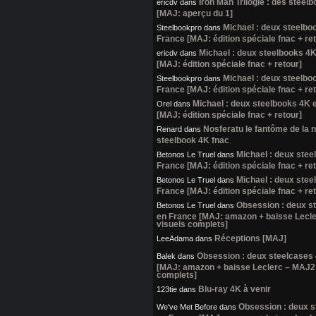
Iron Man Trilogie : des steel
ericdv
dans
[MAJ: aperçu du 1]
Michael : deux steelbo
Steelbookpro
dans
France [MAJ: édition spéciale fnac + re
Michael : deux steelbooks 4
ericdv
dans
[MAJ: édition spéciale fnac + retour]
Michael : deux steelbo
Steelbookpro
dans
France [MAJ: édition spéciale fnac + re
Michael : deux steelbooks 4K 
Orel
dans
[MAJ: édition spéciale fnac + retour]
Nosferatu le fantôme de la nu
Renard
dans
steelbook 4K fnac
Michael : deux stee
Betonos Le Truel
dans
France [MAJ: édition spéciale fnac + re
Michael : deux stee
Betonos Le Truel
dans
France [MAJ: édition spéciale fnac + re
Obsession : deux s
Betonos Le Truel
dans
en France [MAJ: amazon + baisse Lecl
visuels complets]
Réceptions [MAJ]
LeeAdama
dans
Obsession : deux steelcases
Balek
dans
[MAJ: amazon + baisse Leclerc – MAJ2:
complets]
Blu-ray 4K à venir
123tie
dans
Obsession : deux 
We've Met Before
dans