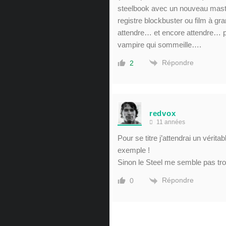
steelbook avec un nouveau master
registre blockbuster ou film à gra
attendre… et encore attendre…
vampire qui sommeille….
Répondre
2
redvox
11 années
Pour se titre j’attendrai un véritab
exemple !
Sinon le Steel me semble pas tro
Répondre
0