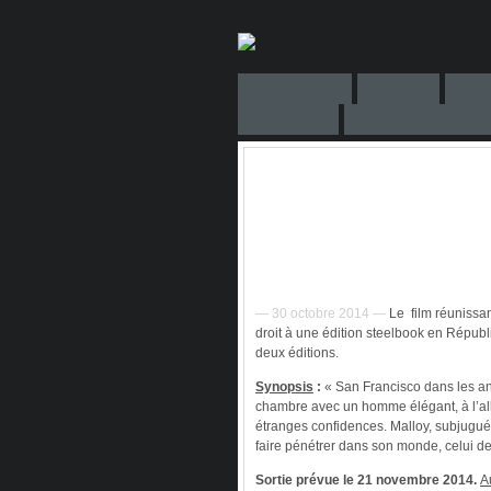
— 30 octobre 2014 —
Le film réunissan
droit à une édition steelbook en Répu
deux éditions.
Synopsis
:
« San Francisco dans les ann
chambre avec un homme élégant, à l’allur
étranges confidences. Malloy, subjugué 
faire pénétrer dans son monde, celui d
Sortie prévue le 21 novembre 2014.
A