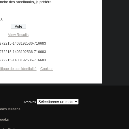
anche des steelbooks, je préfère :
HD.
View Results
itique de confidentialité
–
Cookies
Archives
books Blufans
lbooks