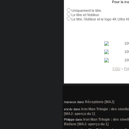
Pour la tr
Uniquement le titre.
Le titre et l'éditeur.
Le titre, l'éditeur et le logo 4K Ultra 
CGU
–
Pol
Réceptions [MAJ]
maraxus
dans
Iron Man Trilogie : des steel
ericdv
dans
[MAJ: aperçu du 1]
Iron Man Trilogie : des stee
Philippe
dans
Blufans [MAJ: aperçu du 1]