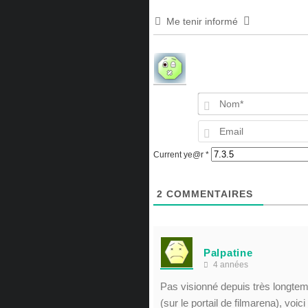
Me tenir informé
Current ye@r
*
2
COMMENTAIRES
Palpatine
4 années
Pas visionné depuis très longtem
(sur le portail de filmarena), voic