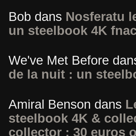
Bob
dans
Nosferatu l
un steelbook 4K fna
We've Met Before
dan
de la nuit : un steel
Amiral Benson
dans
L
steelbook 4K & colle
collector : 30 euros o