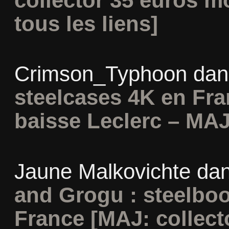
collector 35 euros m
tous les liens]
Crimson_Typhoon
da
steelcases 4K en Fr
baisse Leclerc – MAJ
Jaune Malkovichte
da
and Grogu : steelboo
France [MAJ: collect