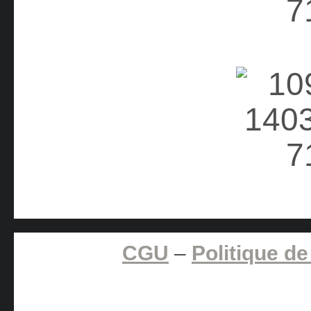
CGU
–
Politique de