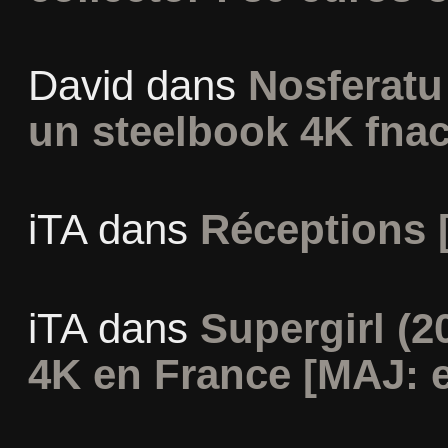
David
dans
Nosferatu 
un steelbook 4K fna
iTA
dans
Réceptions 
iTA
dans
Supergirl (2
4K en France [MAJ: e