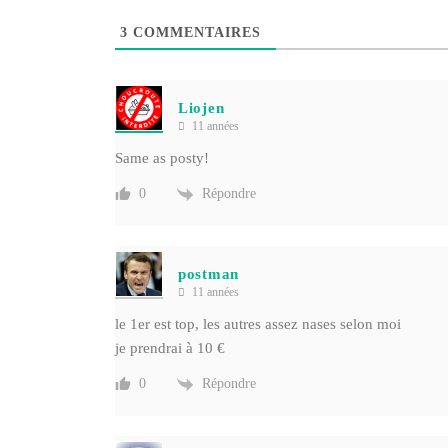
3
COMMENTAIRES
Liojen
11 années
Same as posty!
Répondre
0
postman
11 années
le 1er est top, les autres assez nases selon moi
je prendrai à 10 €
Répondre
0