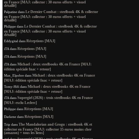
en France [MAJ: collector : 30 euros offerts + visuel
détaillé]
Le Dernier Combat : steelbook 4K & collector
Palpatine
dans
en France [MAJ: collector : 30 euros offerts + visuel
détaillé]
Le Dernier Combat : steelbook 4K & collector
Philippe
dans
en France [MAJ: collector : 30 euros offerts + visuel
détaillé]
Réceptions [MAJ]
Eddygital
dans
Réceptions [MAJ]
iTA
dans
Réceptions [MAJ]
iTA
dans
Michael : deux steelbooks 4K en France [MAJ:
iTA
dans
édition spéciale fnac + retour]
Michael : deux steelbooks 4K en France
Max_Elpobre
dans
[MAJ: édition spéciale fnac + retour]
Michael : deux steelbooks 4K en France
Tomy-Hifi
dans
[MAJ: édition spéciale fnac + retour]
Supergirl (2026) : trois steelbooks 4K en France
iTA
dans
[MAJ: exclu Leclerc]
Réceptions [MAJ]
Philippe
dans
Réceptions [MAJ]
Darkene
dans
The Mandalorian and Grogu : steelbook 4K et
Trip
dans
collector en France [MAJ: collector 35 euros moins cher
(amazon) + tous les liens]