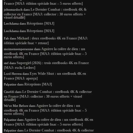
France [MAJ: édition spéciale fnac – 5 euros offerts]
Le Dernier Combat : steelbook 4K &
johnmurdoch
dans
collector en France [MAJ: collector : 30 euros offerts +
visuel détaillé]
Réceptions [MAJ]
LeeAdama
dans
Réceptions [MAJ]
LeeAdama
dans
Michael : deux steelbooks 4K en France [MAJ:
Fab
dans
édition spéciale fnac + retour]
Aguirre la colère de dieu : un
moimemeenpersonne
dans
steelbook 4K en France [MAJ: édition spéciale fnac – 5
euros offerts]
Supergirl (2026) : trois steelbooks 4K en France
stef
dans
[MAJ: exclu Leclerc]
Eyes Wide Shut : un steelbook 4K en
Lord Herress
dans
France [MAJ: aperçu]
Réceptions [MAJ]
Palpatine
dans
Le Dernier Combat : steelbook 4K & collector
Cinefifi
dans
en France [MAJ: collector : 30 euros offerts + visuel
détaillé]
Aguirre la colère de dieu : un
We've Met Before
dans
steelbook 4K en France [MAJ: édition spéciale fnac – 5
euros offerts]
Aguirre la colère de dieu : un steelbook 4K en
Palpatine
dans
France [MAJ: édition spéciale fnac – 5 euros offerts]
Le Dernier Combat : steelbook 4K & collector
Palpatine
dans