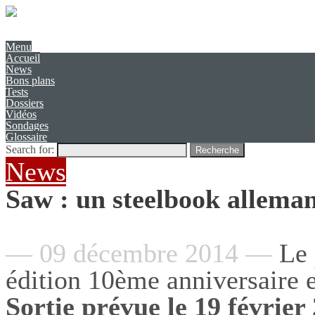
Présentation
Contact
Menu
Accueil
News
Bons plans
Tests
Dossiers
Vidéos
Sondages
Glossaire
Search for:
Recherche
News
Saw : un steelbook allema
— 09 décembre 2014 —
Le 
édition 10ème anniversaire 
Sortie prévue le 19 février