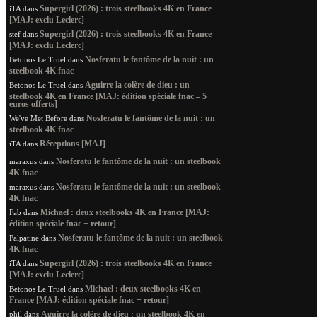
Supergirl (2026) : trois steelbooks 4K en France
iTA
dans
[MAJ: exclu Leclerc]
Supergirl (2026) : trois steelbooks 4K en France
stef
dans
[MAJ: exclu Leclerc]
Nosferatu le fantôme de la nuit : un
Betonos Le Truel
dans
steelbook 4K fnac
Aguirre la colère de dieu : un
Betonos Le Truel
dans
steelbook 4K en France [MAJ: édition spéciale fnac – 5
euros offerts]
Nosferatu le fantôme de la nuit : un
We've Met Before
dans
steelbook 4K fnac
Réceptions [MAJ]
iTA
dans
Nosferatu le fantôme de la nuit : un steelbook
maraxus
dans
4K fnac
Nosferatu le fantôme de la nuit : un steelbook
maraxus
dans
4K fnac
Michael : deux steelbooks 4K en France [MAJ:
Fab
dans
édition spéciale fnac + retour]
Nosferatu le fantôme de la nuit : un steelbook
Palpatine
dans
4K fnac
Supergirl (2026) : trois steelbooks 4K en France
iTA
dans
[MAJ: exclu Leclerc]
Michael : deux steelbooks 4K en
Betonos Le Truel
dans
France [MAJ: édition spéciale fnac + retour]
Aguirre la colère de dieu : un steelbook 4K en
phil
dans